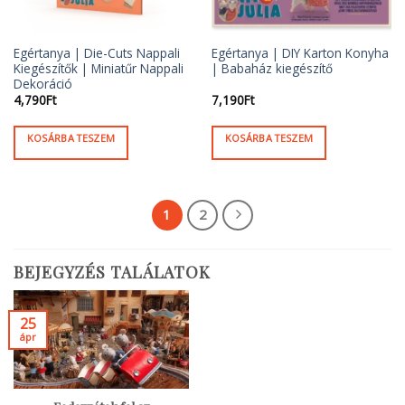
Egértanya | Die-Cuts Nappali
Egértanya | DIY Karton Konyha
Kiegészítők | Miniatűr Nappali
| Babaház kiegészítő
Dekoráció
4,790
Ft
7,190
Ft
KOSÁRBA TESZEM
KOSÁRBA TESZEM
1
2
BEJEGYZÉS TALÁLATOK
25
ápr