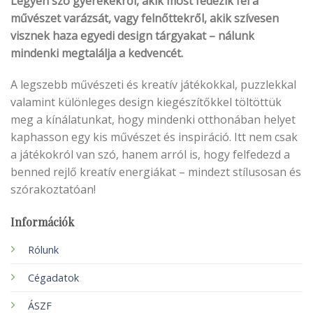
Legyen szó gyerekekről, akik most fedezik fel a
művészet varázsát, vagy felnőttekről, akik szívesen
visznek haza egyedi design tárgyakat – nálunk
mindenki megtalálja a kedvencét.
A legszebb művészeti és kreatív játékokkal, puzzlekkal
valamint különleges design kiegészítőkkel töltöttük
meg a kínálatunkat, hogy mindenki otthonában helyet
kaphasson egy kis művészet és inspiráció. Itt nem csak
a játékokról van szó, hanem arról is, hogy felfedezd a
benned rejlő kreatív energiákat – mindezt stílusosan és
szórakoztatóan!
Információk
Rólunk
Cégadatok
ÁSZF