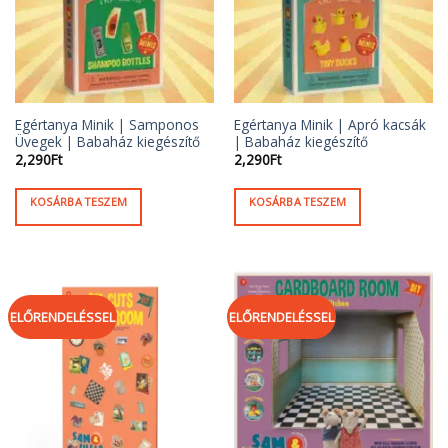
Egértanya Minik | Samponos
Egértanya Minik | Apró kacsák
Üvegek | Babaház kiegészítő
| Babaház kiegészítő
2,290
Ft
2,290
Ft
KOSÁRBA TESZEM
KOSÁRBA TESZEM
ELŐRENDELÉSSEL
ELŐRENDELÉSSEL