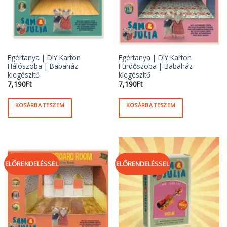
Egértanya | DIY Karton
Egértanya | DIY Karton
Hálószoba | Babaház
Fürdőszoba | Babaház
kiegészítő
kiegészítő
7,190
Ft
7,190
Ft
KOSÁRBA TESZEM
KOSÁRBA TESZEM
ELŐRENDELÉSSEL
ELŐRENDELÉSSEL