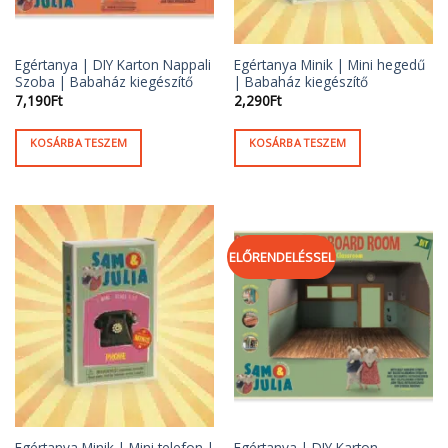
Egértanya | DIY Karton Nappali
Egértanya Minik | Mini hegedű
Szoba | Babaház kiegészítő
| Babaház kiegészítő
7,190
Ft
2,290
Ft
KOSÁRBA TESZEM
KOSÁRBA TESZEM
ELŐRENDELÉSSEL
Egértanya Minik | Mini telefon |
Egértanya | DIY Karton