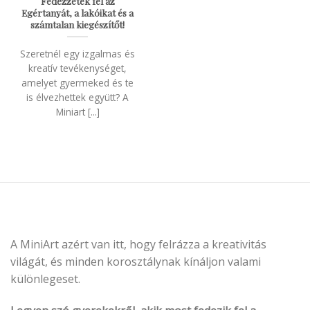
Fedezzétek fel az
Egértanyát, a lakóikat és a
számtalan kiegészítőt!
Szeretnél egy izgalmas és
kreatív tevékenységet,
amelyet gyermeked és te
is élvezhettek együtt? A
Miniart [...]
A MiniArt azért van itt, hogy felrázza a kreativitás
világát, és minden korosztálynak kínáljon valami
különlegeset.