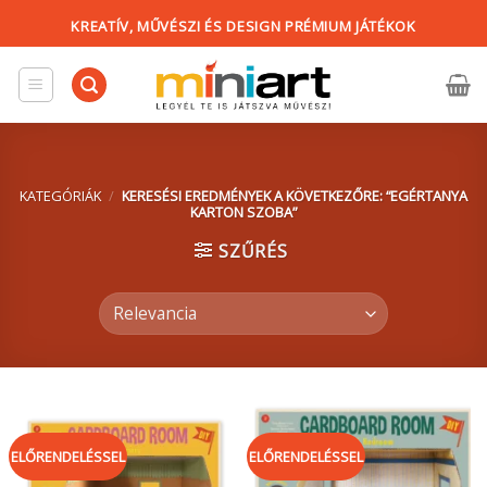
Skip
KREATÍV, MŰVÉSZI ÉS DESIGN PRÉMIUM JÁTÉKOK
to
content
KATEGÓRIÁK
/
KERESÉSI EREDMÉNYEK A KÖVETKEZŐRE: “EGÉRTANYA
KARTON SZOBA”
SZŰRÉS
ELŐRENDELÉSSEL
ELŐRENDELÉSSEL