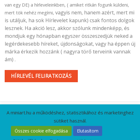
van egy DE) a hírleveleinkben, ( amiket ritkán fogunk küldeni,
vagyis nem, hanem azért, mert mi
mert tök nehéz megírni,
is utáljuk, ha sok Hírlevelet kapunk) csak fontos dolgok
lesznek. Ha akció lesz, akkor szólunk mindenképp, és
mondjuk egy hónapban egyszer összeszedjük neked a
legérdekesebb híreket, újdonságokat, vagy ha éppen új
márka érkezik hozzánk ( nagyra törő terveink vannak
ám) .
HÍRLEVÉL FELIRATKOZÁS
A miniart.hu a működéshez, statisztikához és marketinghez
sütiket használ.
KAPCSOLAT
GYIK
CÉGADATOK
ÁSZF
Összes cookie elfogadása
Elutasítom
ADATVÉDELMI IRÁNYELVEK
RÓLUNK
HÍRLEVÉL