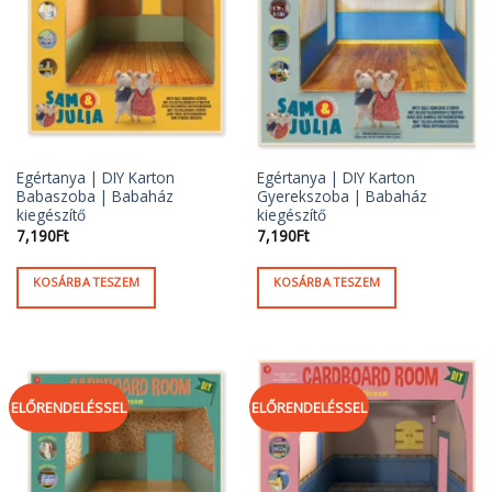
Egértanya | DIY Karton
Egértanya | DIY Karton
Babaszoba | Babaház
Gyerekszoba | Babaház
kiegészítő
kiegészítő
7,190
Ft
7,190
Ft
KOSÁRBA TESZEM
KOSÁRBA TESZEM
ELŐRENDELÉSSEL
ELŐRENDELÉSSEL