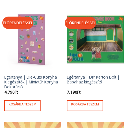
ELŐRENDELÉSSEL
ELŐRENDELÉSSEL
Egértanya | Die-Cuts Konyha
Egértanya | DIY Karton Bolt |
Kiegészítők | Miniatűr Konyha
Babaház kiegészítő
Dekoráció
4,790
Ft
7,190
Ft
KOSÁRBA TESZEM
KOSÁRBA TESZEM