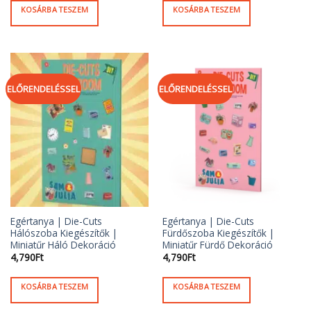
KOSÁRBA TESZEM
KOSÁRBA TESZEM
ELŐRENDELÉSSEL
ELŐRENDELÉSSEL
Egértanya | Die-Cuts
Egértanya | Die-Cuts
Hálószoba Kiegészítők |
Fürdőszoba Kiegészítők |
Miniatűr Háló Dekoráció
Miniatűr Fürdő Dekoráció
4,790
Ft
4,790
Ft
KOSÁRBA TESZEM
KOSÁRBA TESZEM