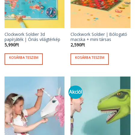
a
termékoldalon
választhatók
ki
Clockwork Soldier 3d
Clockwork Soldier | Bólogató
papírjáték | Óriás világtérkép
macska + mini társas
5,990
Ft
2,590
Ft
KOSÁRBA TESZEM
KOSÁRBA TESZEM
Akció!