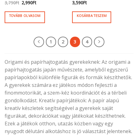
Original
Current
3,790
Ft
2,990
Ft
3,590
Ft
price
price
was:
is:
3,790Ft.
2,990Ft.
TOVÁBB OLVASOM
KOSÁRBA TESZEM
1
2
3
4
Origami és papírhajtogatás gyerekeknek: Az origami a
papírhajtogatás japán művészete, amelyből egyszerű
papírlapokból különféle figurák és formák készíthetők.
A gyerekek számára ez játékos módon fejleszti a
finommotorikát, a szem-kéz koordinációt és a térbeli
gondolkodást. Kreatív papírjátékok: A papír alapú
kreatív készletek segítségével a gyerekek saját
figurákat, dekorációkat vagy játékokat készíthetnek.
Ezek a játékok otthon, utazás közben vagy egy
nyugodt délutáni alkotáshoz is jó választást jelentenek.