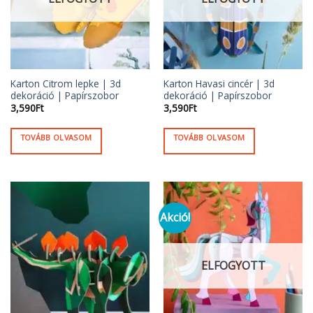
Karton Citrom lepke | 3d
Karton Havasi cincér | 3d
dekoráció | Papírszobor
dekoráció | Papírszobor
3,590
Ft
3,590
Ft
TOVÁBB OLVASOM
TOVÁBB OLVASOM
Akció!
ELFOGYOTT