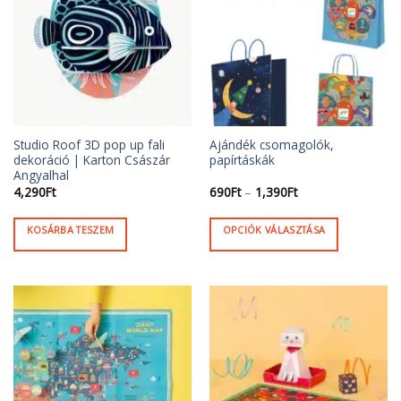
Studio Roof 3D pop up fali
Ajándék csomagolók,
dekoráció | Karton Császár
papírtáskák
Angyalhal
Ártartomány:
4,290
Ft
690
Ft
–
1,390
Ft
690Ft
-
1,390Ft
KOSÁRBA TESZEM
OPCIÓK VÁLASZTÁSA
Ennek
a
terméknek
több
variációja
van.
A
változatok