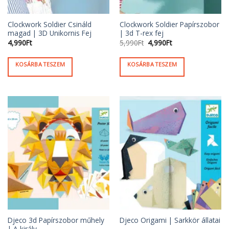
Clockwork Soldier Csináld
Clockwork Soldier Papírszobor
magad | 3D Unikornis Fej
| 3d T-rex fej
Original
Current
4,990
Ft
5,990
Ft
4,990
Ft
price
price
was:
is:
5,990Ft.
4,990Ft.
KOSÁRBA TESZEM
KOSÁRBA TESZEM
Djeco 3d Papírszobor műhely
Djeco Origami | Sarkkör állatai
| A király