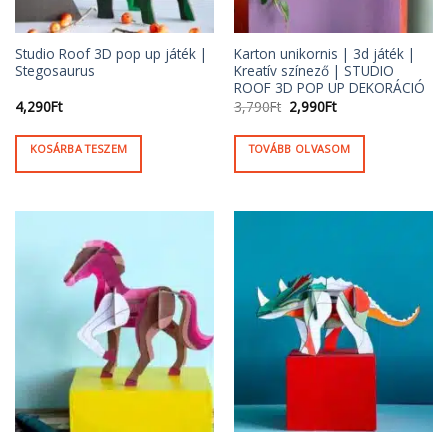
Studio Roof 3D pop up játék |
Karton unikornis | 3d játék |
Stegosaurus
Kreatív színező | STUDIO
ROOF 3D POP UP DEKORÁCIÓ
Original
Current
4,290
Ft
3,790
Ft
2,990
Ft
price
price
was:
is:
3,790Ft.
2,990Ft.
KOSÁRBA TESZEM
TOVÁBB OLVASOM