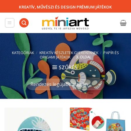
Skip
KREATÍV, MŰVÉSZI ÉS DESIGN PRÉMIUM JÁTÉKOK
to
content
KATEGÓRIÁK
/
KREATÍV KÉSZLETEK GYEREKEKNEK
/
PAPÍR ÉS
ORIGAMI JÁTÉKOK
/
3. OLDAL
SZŰRÉS