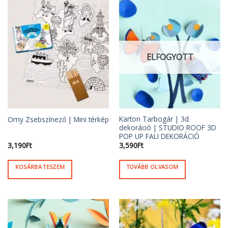
ELFOGYOTT
Karton Tarbogár | 3d
Omy Zsebszínező | Mini térkép
dekoráció | STUDIO ROOF 3D
POP UP FALI DEKORÁCIÓ
3,190
Ft
3,590
Ft
KOSÁRBA TESZEM
TOVÁBB OLVASOM