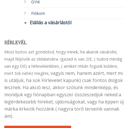
GYIK
Fiókom
Elállás a vásárlástól
HÍRLEVÉL
Most biztos azt gondolod, hogy minek, ha akarok vásárolni,
majd feljövök az oldalatokra. Igazad is van..DE, ( tudod mindig
van egy DE) a hírleveleinkben, ( amiket ritkán fogunk küldeni,
vagyis nem, hanem azért, mert mi
mert tök nehéz megírni,
is utáljuk, ha sok Hírlevelet kapunk) csak fontos dolgok
lesznek. Ha akció lesz, akkor szólunk mindenképp, és
mondjuk egy hónapban egyszer összeszedjük neked a
legérdekesebb híreket, újdonságokat, vagy ha éppen új
márka érkezik hozzánk ( nagyra törő terveink vannak
ám) .