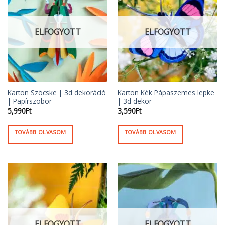
ELFOGYOTT
ELFOGYOTT
Karton Szöcske | 3d dekoráció
Karton Kék Pápaszemes lepke
| Papírszobor
| 3d dekor
5,990
Ft
3,590
Ft
TOVÁBB OLVASOM
TOVÁBB OLVASOM
ELFOGYOTT
ELFOGYOTT