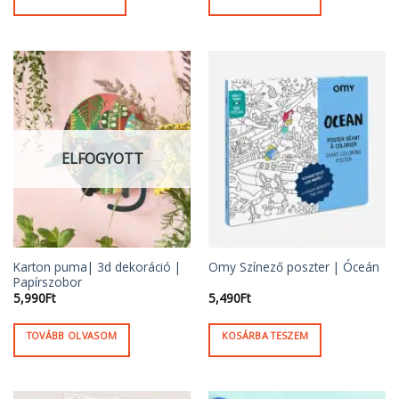
ELFOGYOTT
Karton puma| 3d dekoráció |
Omy Színező poszter | Óceán
Papírszobor
5,990
Ft
5,490
Ft
TOVÁBB OLVASOM
KOSÁRBA TESZEM