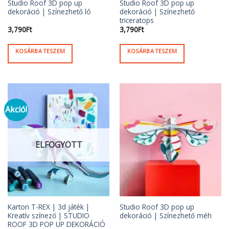
Studio Roof 3D pop up
Studio Roof 3D pop up
dekoráció | Színezhető ló
dekoráció | Színezhető
triceratops
3,790
Ft
3,790
Ft
KOSÁRBA TESZEM
KOSÁRBA TESZEM
Akció!
ELFOGYOTT
Karton T-REX | 3d játék |
Studio Roof 3D pop up
Kreatív színező | STUDIO
dekoráció | Színezhető méh
ROOF 3D POP UP DEKORÁCIÓ