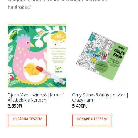
határokat.”
Djeco Vizes színező |Kukucs!
Omy Színező óriás poszter |
Állatbébik a kertben
Crazy Farm
3,890
Ft
5,490
Ft
KOSÁRBA TESZEM
KOSÁRBA TESZEM