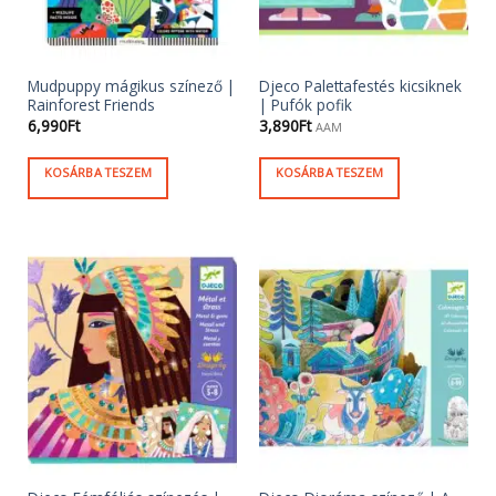
Mudpuppy mágikus színező |
Djeco Palettafestés kicsiknek
Rainforest Friends
| Pufók pofik
6,990
Ft
3,890
Ft
AAM
KOSÁRBA TESZEM
KOSÁRBA TESZEM