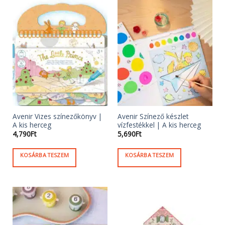
Avenir Vizes színezőkönyv |
Avenir Színező készlet
A kis herceg
vízfestékkel | A kis herceg
4,790
Ft
5,690
Ft
KOSÁRBA TESZEM
KOSÁRBA TESZEM