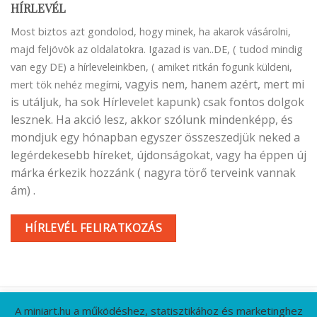
HÍRLEVÉL
Most biztos azt gondolod, hogy minek, ha akarok vásárolni,
majd feljövök az oldalatokra. Igazad is van..DE, ( tudod mindig
van egy DE) a hírleveleinkben, ( amiket ritkán fogunk küldeni,
vagyis nem, hanem azért, mert mi
mert tök nehéz megírni,
is utáljuk, ha sok Hírlevelet kapunk) csak fontos dolgok
lesznek. Ha akció lesz, akkor szólunk mindenképp, és
mondjuk egy hónapban egyszer összeszedjük neked a
legérdekesebb híreket, újdonságokat, vagy ha éppen új
márka érkezik hozzánk ( nagyra törő terveink vannak
ám) .
HÍRLEVÉL FELIRATKOZÁS
A miniart.hu a működéshez, statisztikához és marketinghez