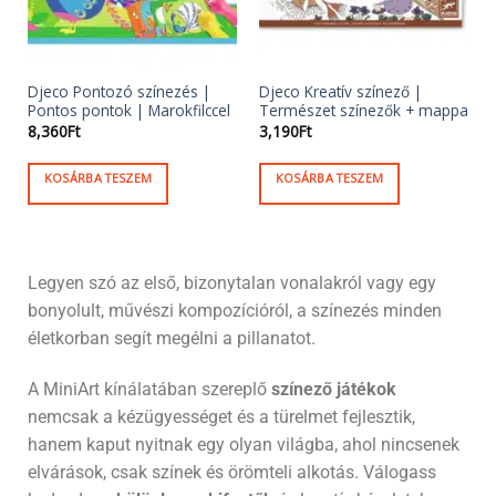
Djeco Pontozó színezés |
Djeco Kreatív színező |
Pontos pontok | Marokfilccel
Természet színezők + mappa
8,360
Ft
3,190
Ft
KOSÁRBA TESZEM
KOSÁRBA TESZEM
Legyen szó az első, bizonytalan vonalakról vagy egy
bonyolult, művészi kompozícióról, a színezés minden
életkorban segít megélni a pillanatot.
A MiniArt kínálatában szereplő
színező játékok
nemcsak a kézügyességet és a türelmet fejlesztik,
hanem kaput nyitnak egy olyan világba, ahol nincsenek
elvárások, csak színek és örömteli alkotás. Válogass