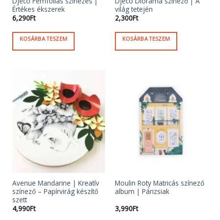
Djeco Fémfóliás színezés |
Djeco Dioráma színező | A
Értékes ékszerek
világ tetején
6,290
Ft
2,300
Ft
KOSÁRBA TESZEM
KOSÁRBA TESZEM
Avenue Mandarine | Kreatív
Moulin Roty Matricás színező
színező – Papírvirág készítő
album | Párizsiak
szett
4,990
Ft
3,990
Ft