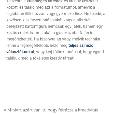
kedvedre a
különleges kifestők
és kreatív készletek
között, és találd meg azt a formátumot, amelyik a
legjobban illik hozzád vagy gyermekedhez. Ne feledd, a
közösen kiszínezett óriásplakát vagy a büszkén
befejezett kartonfigura nemcsak egy játék, hanem egy
közös emlék is, amit akár a gyerekszoba falán is
megőrizhettek. Ha bizonytalan vagy, melyik technika
lenne a legmegfelelőbb, nézd meg
teljes színező
választékunkat
, vagy kérj tőlünk tanácsot, hogy együtt
találjuk meg a tökéletes kreatív társat!
A MiniArt azért van itt, hogy felrázza a kreativitás