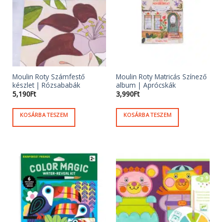
Moulin Roty Számfestő
Moulin Roty Matricás Színező
készlet | Rózsababák
album | Aprócskák
5,190
Ft
3,990
Ft
KOSÁRBA TESZEM
KOSÁRBA TESZEM