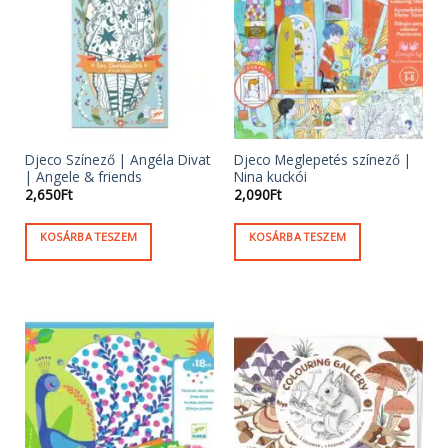
Djeco Színező | Angéla Divat
Djeco Meglepetés színező |
| Angele & friends
Nina kuckói
2,650
Ft
2,090
Ft
KOSÁRBA TESZEM
KOSÁRBA TESZEM