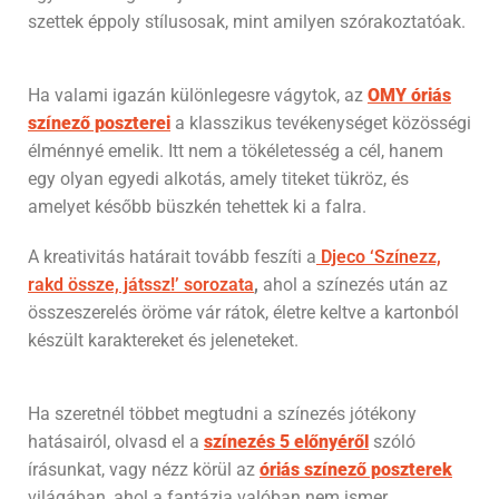
szettek éppoly stílusosak, mint amilyen szórakoztatóak.
Ha valami igazán különlegesre vágytok, az
OMY óriás
színező poszterei
a klasszikus tevékenységet közösségi
élménnyé emelik. Itt nem a tökéletesség a cél, hanem
egy olyan egyedi alkotás, amely titeket tükröz, és
amelyet később büszkén tehettek ki a falra.
A kreativitás határait tovább feszíti a
Djeco ‘Színezz,
rakd össze, játssz!’ sorozata
,
ahol a színezés után az
összeszerelés öröme vár rátok, életre keltve a kartonból
készült karaktereket és jeleneteket.
Ha szeretnél többet megtudni a színezés jótékony
hatásairól, olvasd el a
színezés 5 előnyéről
szóló
írásunkat, vagy nézz körül az
óriás színező poszterek
világában, ahol a fantázia valóban nem ismer