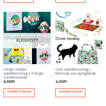
ELFOGYOTT
Tenger mélyén
Cicás ajándékcsomag |
ajándékcsomag | A tenger
Nemcsak cica rajongóknak
szerelmeseinek
8,990
Ft
4,200
Ft
TOVÁBB OLVASOM
KOSÁRBA TESZEM