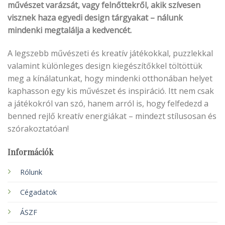
művészet varázsát, vagy felnőttekről, akik szívesen
visznek haza egyedi design tárgyakat – nálunk
mindenki megtalálja a kedvencét.
A legszebb művészeti és kreatív játékokkal, puzzlekkal
valamint különleges design kiegészítőkkel töltöttük
meg a kínálatunkat, hogy mindenki otthonában helyet
kaphasson egy kis művészet és inspiráció. Itt nem csak
a játékokról van szó, hanem arról is, hogy felfedezd a
benned rejlő kreatív energiákat – mindezt stílusosan és
szórakoztatóan!
Információk
Rólunk
Cégadatok
ÁSZF