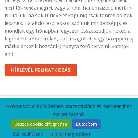
van egy DE) a hírleveleinkben, ( amiket ritkán fogunk küldeni,
vagyis nem, hanem azért, mert mi
mert tök nehéz megírni,
is utáljuk, ha sok Hírlevelet kapunk) csak fontos dolgok
lesznek. Ha akció lesz, akkor szólunk mindenképp, és
mondjuk egy hónapban egyszer összeszedjük neked a
legérdekesebb híreket, újdonságokat, vagy ha éppen új
márka érkezik hozzánk ( nagyra törő terveink vannak
ám) .
HÍRLEVÉL FELIRATKOZÁS
A miniart.hu a működéshez, statisztikához és marketinghez
sütiket használ.
KAPCSOLAT
GYIK
CÉGADATOK
ÁSZF
Összes cookie elfogadása
Elutasítom
ADATVÉDELMI IRÁNYELVEK
RÓLUNK
HÍRLEVÉL
Süti beállítások
Tudjon meg többet
Minden jog fenntartva 2026 ©
MiniArt