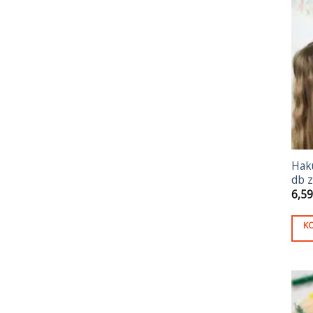
Hak
db z
6,5
K