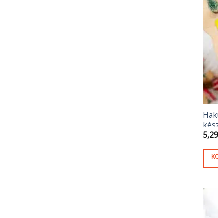
Hak
kész
5,2
K