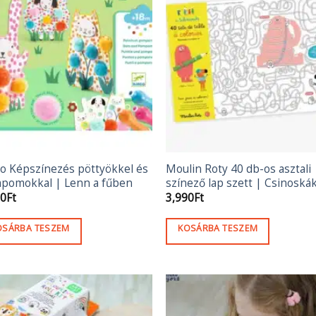
o Képszínezés pöttyökkel és
Moulin Roty 40 db-os asztali
pomokkal | Lenn a fűben
színező lap szett | Csinoská
50
Ft
3,990
Ft
OSÁRBA TESZEM
KOSÁRBA TESZEM