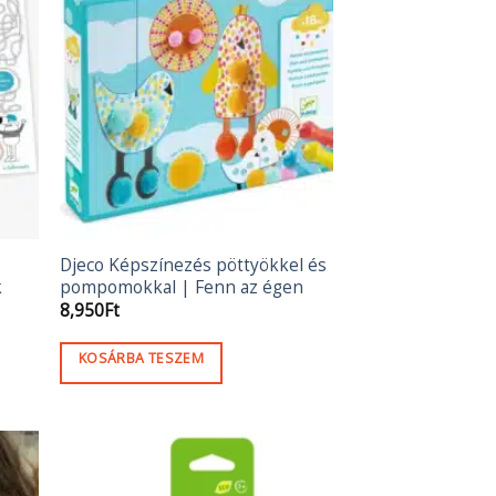
Djeco Képszínezés pöttyökkel és
k
pompomokkal | Fenn az égen
8,950
Ft
KOSÁRBA TESZEM