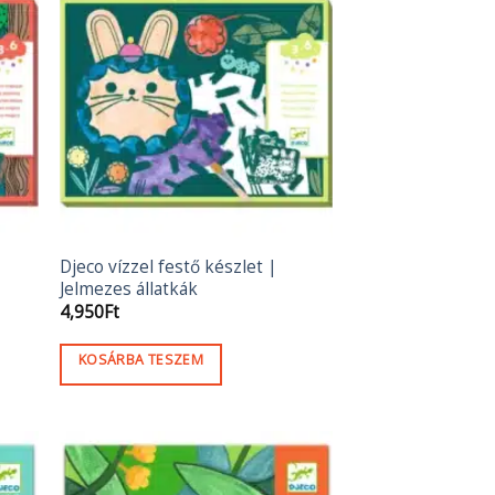
Djeco vízzel festő készlet |
Jelmezes állatkák
4,950
Ft
KOSÁRBA TESZEM