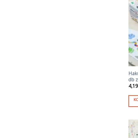
Hak
db z
4,1
K