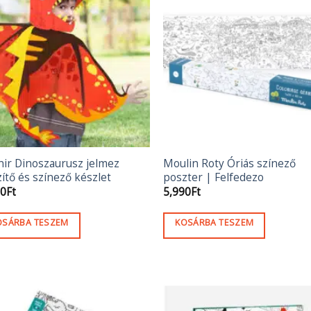
nir Dinoszaurusz jelmez
Moulin Roty Óriás színező
ítő és színező készlet
poszter | Felfedezo
90
Ft
5,990
Ft
OSÁRBA TESZEM
KOSÁRBA TESZEM