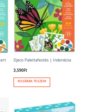
kert
Djeco Palettafestés | Indonézia
3,590
Ft
KOSÁRBA TESZEM