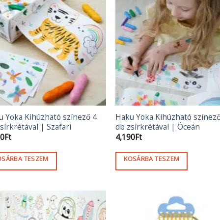
u Yoka Kihúzható színező 4
Haku Yoka Kihúzható színező
sírkrétával | Szafari
db zsírkrétával | Óceán
90
Ft
4,190
Ft
OSÁRBA TESZEM
KOSÁRBA TESZEM