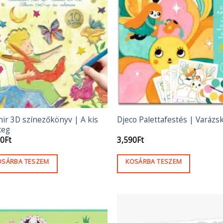
ir 3D színezőkönyv | A kis
Djeco Palettafestés | Varázs
ceg
90
Ft
3,590
Ft
OSÁRBA TESZEM
KOSÁRBA TESZEM