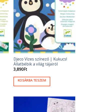
Djeco Vizes színező | Kukucs!
Állatbébik a világ tájairól
3,890
Ft
KOSÁRBA TESZEM