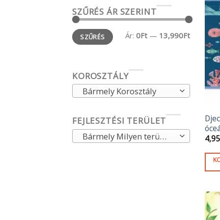
SZŰRÉS ÁR SZERINT
Min
Max
Ár:
0Ft
—
13,990Ft
SZŰRÉS
ár
ár
KOROSZTÁLY
Bármely Korosztály
Djec
FEJLESZTÉSI TERÜLET
óce
Bármely Milyen területet fejleszt
4,9
K