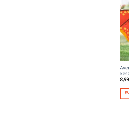
Ave
kész
8,9
K