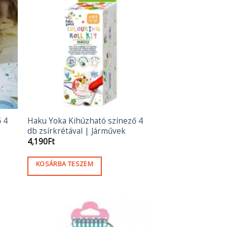
 4
Haku Yoka Kihúzható színező 4
db zsírkrétával | Járművek
4,190
Ft
KOSÁRBA TESZEM