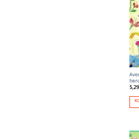
Aven
her
5,2
K