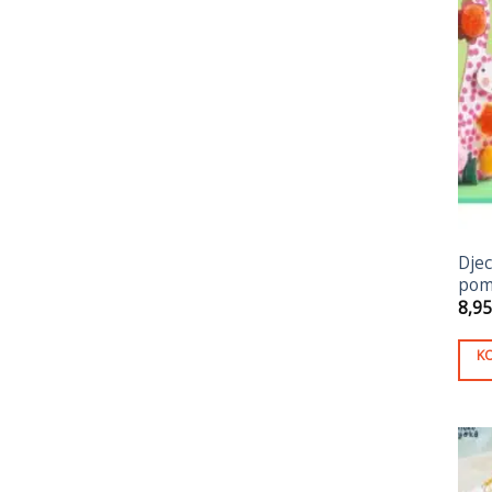
Djec
pom
8,9
K