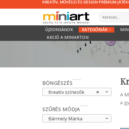
KREATÍV, MŰVÉSZI ÉS DESIGN PRÉMIUM JÁTÉ
Skip
to
Keresés
content
a
következőre:
ÚJDONSÁGOK
KATEGÓRIÁK
MIN
AKCIÓ A MINIARTON
Kr
BÖNGÉSZÉS
Kreatív színezők
×
A M
a g
SZŰRÉS MÓDJA
Bármely Márka