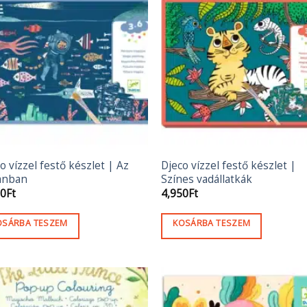
o vízzel festő készlet | Az
Djeco vízzel festő készlet |
ánban
Színes vadállatkák
50
Ft
4,950
Ft
OSÁRBA TESZEM
KOSÁRBA TESZEM