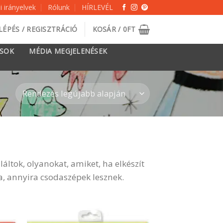
 irányelvek
Rólunk
HÍRLEVÉL
LÉPÉS / REGISZTRÁCIÓ
KOSÁR /
0
FT
ÁSOK
MÉDIA MEGJELENÉSEK
áltok, olyanokat, amiket, ha elkészít
a, annyira csodaszépek lesznek.