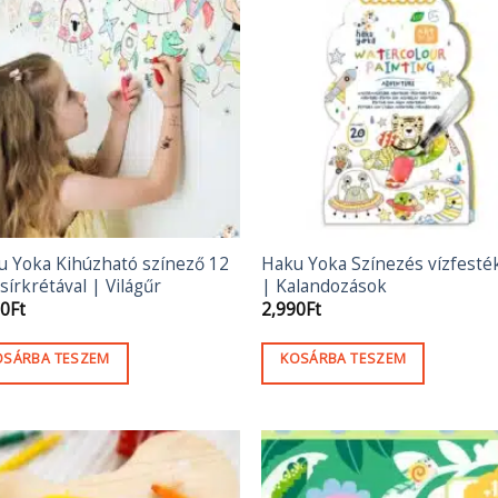
u Yoka Kihúzható színező 12
Haku Yoka Színezés vízfesté
sírkrétával | Világűr
| Kalandozások
90
Ft
2,990
Ft
OSÁRBA TESZEM
KOSÁRBA TESZEM