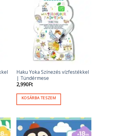
kkel
Haku Yoka Színezés vízfestékkel
| Tündérmese
2,990
Ft
KOSÁRBA TESZEM