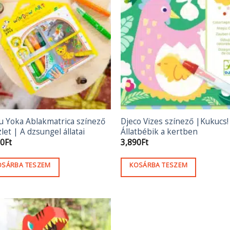
u Yoka Ablakmatrica színező
Djeco Vizes színező |Kukucs!
let | A dzsungel állatai
Állatbébik a kertben
90
Ft
3,890
Ft
OSÁRBA TESZEM
KOSÁRBA TESZEM