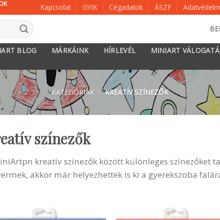
KOK
Kapcsolat
GYIK
Cégadatok
ÁSZF
Adatvédelmi
BE
IART BLOG
MÁRKÁINK
HÍRLEVÉL
MINIART VÁLOGAT
KATEGÓRIÁK
/
KREATÍV SZÍNEZŐK
eatív színezők
iniArtpn kreatív színezők között különleges színezőket tal
yermek, akkor már helyezhettek is ki a gyerekszoba falár