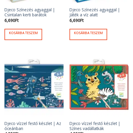
Djeco Színezés agyaggal |
Djeco Színezés agyaggal |
Csintalan kerti barátok
Játék a víz alatt
6,690
Ft
6,690
Ft
KOSÁRBA TESZEM
KOSÁRBA TESZEM
Djeco vízzel festő készlet | Az
Djeco vízzel festő készlet |
óceánban
Színes vadállatkák