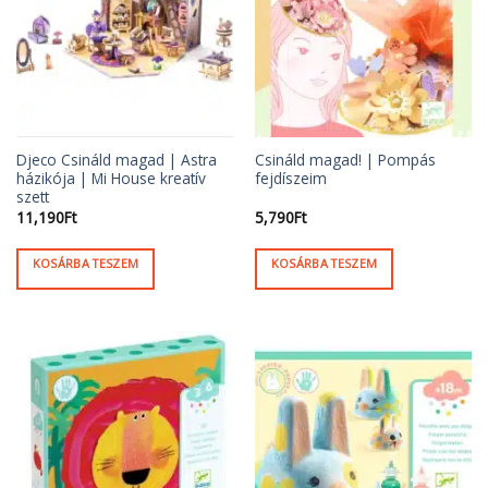
Djeco Csináld magad | Astra
Csináld magad! | Pompás
házikója | Mi House kreatív
fejdíszeim
szett
11,190
Ft
5,790
Ft
KOSÁRBA TESZEM
KOSÁRBA TESZEM