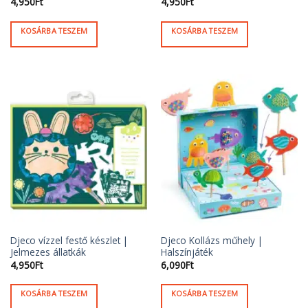
4,950
Ft
4,950
Ft
KOSÁRBA TESZEM
KOSÁRBA TESZEM
Djeco vízzel festő készlet |
Djeco Kollázs műhely |
Jelmezes állatkák
Halszínjáték
4,950
Ft
6,090
Ft
KOSÁRBA TESZEM
KOSÁRBA TESZEM