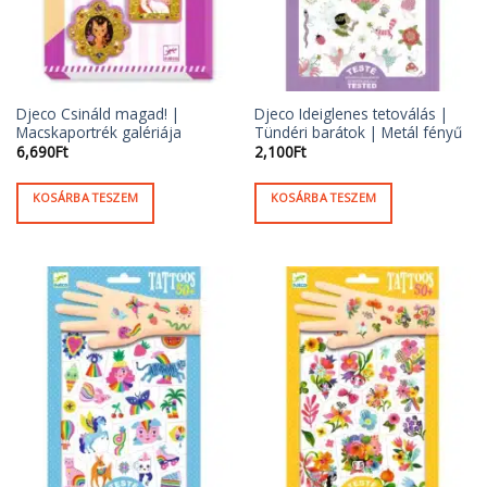
Djeco Csináld magad! |
Djeco Ideiglenes tetoválás |
Macskaportrék galériája
Tündéri barátok | Metál fényű
6,690
Ft
2,100
Ft
KOSÁRBA TESZEM
KOSÁRBA TESZEM