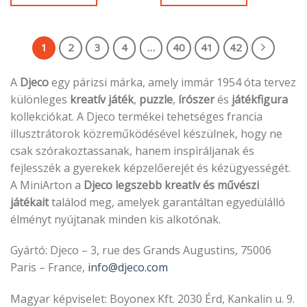
1
2
3
4
…
40
41
42
A
Djeco
egy párizsi márka, amely immár 1954 óta tervez
különleges
kreatív játék
,
puzzle
,
írószer
és
játékfigura
kollekciókat. A Djeco termékei tehetséges francia
illusztrátorok közreműködésével készülnek, hogy ne
csak szórakoztassanak, hanem inspiráljanak és
fejlesszék a gyerekek képzelőerejét és kézügyességét.
A MiniArton a
Djeco legszebb kreatív és művészi
játékait
találod meg, amelyek garantáltan egyedülálló
élményt nyújtanak minden kis alkotónak.
Gyártó: Djeco – 3, rue des Grands Augustins, 75006
Paris – France,
info@djeco.com
Magyar képviselet: Boyonex Kft. 2030 Érd, Kankalin u. 9.