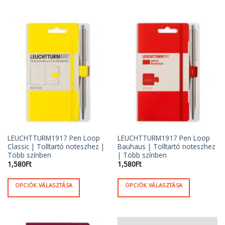
Ennek
Ennek
a
a
terméknek
terméknek
több
több
variációja
variációja
van.
van.
A
A
változatok
változatok
a
a
termékoldalon
termékoldalon
választhatók
választhatók
ki
ki
LEUCHTTURM1917 Pen Loop
LEUCHTTURM1917 Pen Loop
Classic | Tolltartó noteszhez |
Bauhaus | Tolltartó noteszhez
Több színben
| Több színben
1,580
Ft
1,580
Ft
OPCIÓK VÁLASZTÁSA
OPCIÓK VÁLASZTÁSA
Ennek
Ennek
a
a
terméknek
terméknek