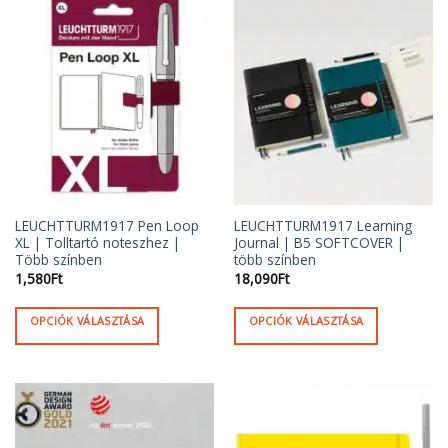
több
több
variációja
variációja
van.
van.
A
A
változatok
változatok
a
a
termékoldalon
termékoldalon
választhatók
választhatók
ki
ki
LEUCHTTURM1917 Pen Loop
LEUCHTTURM1917 Learning
XL | Tolltartó noteszhez |
Journal | B5 SOFTCOVER |
Több színben
több színben
1,580
Ft
18,090
Ft
OPCIÓK VÁLASZTÁSA
OPCIÓK VÁLASZTÁSA
Ennek
Ennek
a
a
terméknek
terméknek
több
több
variációja
variációja