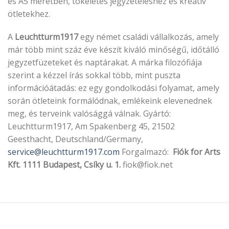
és A5 méretben, tökéletes jegyzeteléshez és kreatív
termékoldalon
ötletekhez.
választhatók
ki
A
Leuchtturm1917
egy német családi vállalkozás, amely
már több mint száz éve készít kiváló minőségű, időtálló
jegyzetfüzeteket és naptárakat. A márka filozófiája
szerint a kézzel írás sokkal több, mint puszta
információátadás: ez egy gondolkodási folyamat, amely
során ötleteink formálódnak, emlékeink elevenednek
meg, és terveink valósággá válnak. Gyártó:
Leuchtturm1917, Am Spakenberg 45, 21502
Geesthacht, Deutschland/Germany,
service@leuchtturm1917.com
Forgalmazó:
Fiók for Arts
Kft. 1111 Budapest, Csíky u. 1.
fiok@fiok.net