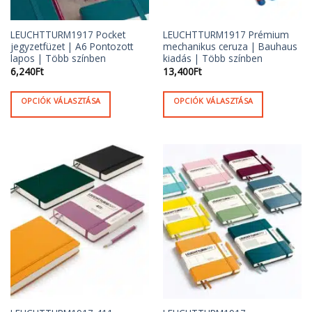
ki
LEUCHTTURM1917 Pocket
LEUCHTTURM1917 Prémium
jegyzetfüzet | A6 Pontozott
mechanikus ceruza | Bauhaus
lapos | Több színben
kiadás | Több színben
6,240
Ft
13,400
Ft
OPCIÓK VÁLASZTÁSA
OPCIÓK VÁLASZTÁSA
Ennek
Ennek
a
a
terméknek
terméknek
több
több
variációja
variációja
van.
van.
A
A
változatok
változatok
a
a
termékoldalon
termékoldalon
választhatók
választhatók
ki
ki