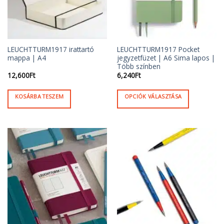
termékoldalon
termékoldalon
választhatók
választhatók
ki
ki
LEUCHTTURM1917 irattartó
LEUCHTTURM1917 Pocket
mappa | A4
jegyzetfüzet | A6 Sima lapos |
Több színben
12,600
Ft
6,240
Ft
KOSÁRBA TESZEM
OPCIÓK VÁLASZTÁSA
Ennek
a
terméknek
több
variációja
van.
A
változatok
a
termékoldalon
választhatók