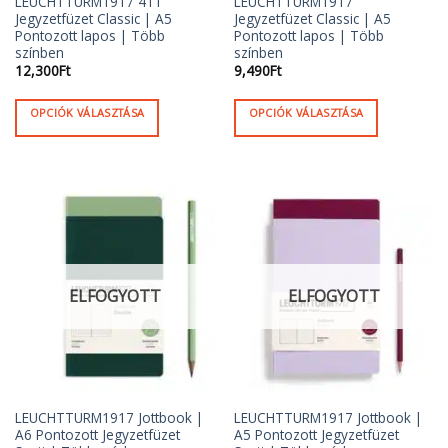
LEUCHTTURM1917 411
LEUCHTTURM1917
Jegyzetfüzet Classic | A5
Jegyzetfüzet Classic | A5
Pontozott lapos | Több
Pontozott lapos | Több
színben
színben
12,300
Ft
9,490
Ft
OPCIÓK VÁLASZTÁSA
OPCIÓK VÁLASZTÁSA
Ennek
Ennek
a
a
terméknek
terméknek
több
több
variációja
variációja
van.
van.
A
A
változatok
változatok
ELFOGYOTT
ELFOGYOTT
a
a
termékoldalon
termékoldalon
választhatók
választhatók
ki
ki
LEUCHTTURM1917 Jottbook |
LEUCHTTURM1917 Jottbook |
A6 Pontozott Jegyzetfüzet
A5 Pontozott Jegyzetfüzet