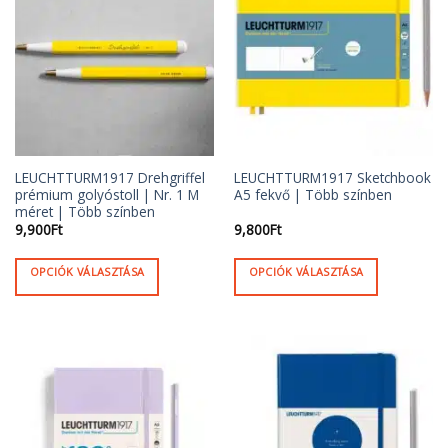
van.
van.
A
A
változatok
változatok
a
a
termékoldalon
termékoldalon
választhatók
választhatók
ki
ki
LEUCHTTURM1917 Drehgriffel
LEUCHTTURM1917 Sketchbook
prémium golyóstoll | Nr. 1 M
A5 fekvő | Több színben
méret | Több színben
9,900
Ft
9,800
Ft
OPCIÓK VÁLASZTÁSA
OPCIÓK VÁLASZTÁSA
Ennek
Ennek
a
a
terméknek
terméknek
több
több
variációja
variációja
van.
van.
A
A