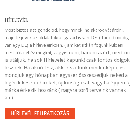
HÍRLEVÉL
Most biztos azt gondolod, hogy minek, ha akarok vásárolni,
majd feljövök az oldalatokra. Igazad is van..DE, ( tudod mindig
van egy DE) a hírleveleinkben, ( amiket ritkán fogunk küldeni,
vagyis nem, hanem azért, mert mi
mert tök nehéz megírni,
is utáljuk, ha sok Hírlevelet kapunk) csak fontos dolgok
lesznek. Ha akció lesz, akkor szólunk mindenképp, és
mondjuk egy hónapban egyszer összeszedjük neked a
legérdekesebb híreket, újdonságokat, vagy ha éppen új
márka érkezik hozzánk ( nagyra törő terveink vannak
ám) .
HÍRLEVÉL FELIRATKOZÁS