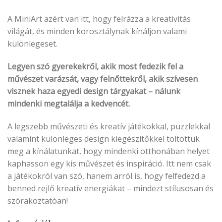
A MiniArt azért van itt, hogy felrázza a kreativitás
világát, és minden korosztálynak kínáljon valami
különlegeset.
Legyen szó gyerekekről, akik most fedezik fel a
művészet varázsát, vagy felnőttekről, akik szívesen
visznek haza egyedi design tárgyakat – nálunk
mindenki megtalálja a kedvencét.
A legszebb művészeti és kreatív játékokkal, puzzlekkal
valamint különleges design kiegészítőkkel töltöttük
meg a kínálatunkat, hogy mindenki otthonában helyet
kaphasson egy kis művészet és inspiráció. Itt nem csak
a játékokról van szó, hanem arról is, hogy felfedezd a
benned rejlő kreatív energiákat – mindezt stílusosan és
szórakoztatóan!