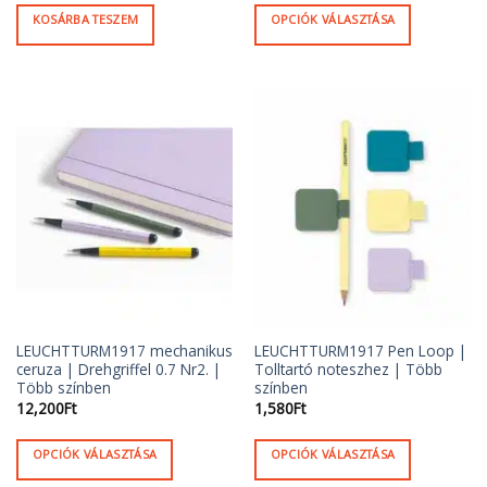
KOSÁRBA TESZEM
OPCIÓK VÁLASZTÁSA
Ennek
a
terméknek
több
variációja
van.
A
változatok
a
termékoldalon
választhatók
ki
LEUCHTTURM1917 mechanikus
LEUCHTTURM1917 Pen Loop |
ceruza | Drehgriffel 0.7 Nr2. |
Tolltartó noteszhez | Több
Több színben
színben
12,200
Ft
1,580
Ft
OPCIÓK VÁLASZTÁSA
OPCIÓK VÁLASZTÁSA