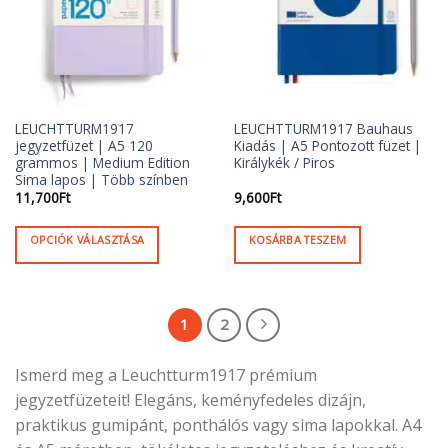
változatok
változatok
a
a
termékoldalon
termékoldalon
választhatók
választhatók
ki
ki
LEUCHTTURM1917
LEUCHTTURM1917 Bauhaus
jegyzetfüzet | A5 120
Kiadás | A5 Pontozott füzet |
grammos | Medium Edition
Királykék / Piros
Sima lapos | Több színben
11,700
Ft
9,600
Ft
OPCIÓK VÁLASZTÁSA
KOSÁRBA TESZEM
Ennek
a
terméknek
1
2
több
variációja
Ismerd meg a Leuchtturm1917 prémium
van.
jegyzetfüzeteit! Elegáns, keményfedeles dizájn,
A
változatok
praktikus gumipánt, ponthálós vagy sima lapokkal. A4
a