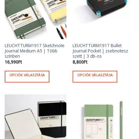
LEUCHTTURM1917 Sketchnote
LEUCHTTURM1917 Bullet
Journal Medium A5 | Több
Journal Pocket | zsebnotesz
színben
szett | 3 db-os
16,990
Ft
8,800
Ft
OPCIÓK VÁLASZTÁSA
OPCIÓK VÁLASZTÁSA
Ennek
Ennek
a
a
terméknek
terméknek
több
több
variációja
variációja
van.
van.
A
A
változatok
változatok
a
a