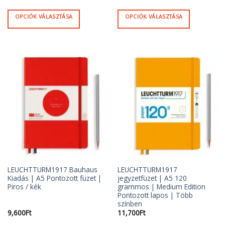
OPCIÓK VÁLASZTÁSA
OPCIÓK VÁLASZTÁSA
Ennek
Ennek
a
a
terméknek
terméknek
több
több
variációja
variációja
van.
van.
A
A
változatok
változatok
a
a
termékoldalon
termékoldalon
választhatók
választhatók
ki
ki
LEUCHTTURM1917 Bauhaus
LEUCHTTURM1917
Kiadás | A5 Pontozott füzet |
jegyzetfüzet | A5 120
Piros / kék
grammos | Medium Edition
Pontozott lapos | Több
színben
9,600
Ft
11,700
Ft