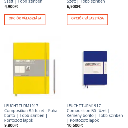
Szett | Több színben
Szett | Több színben
4,900
Ft
6,900
Ft
OPCIÓK VÁLASZTÁSA
OPCIÓK VÁLASZTÁSA
Ennek
Ennek
a
a
terméknek
terméknek
több
több
variációja
variációja
van.
van.
A
A
változatok
változatok
a
a
termékoldalon
termékoldalon
választhatók
választhatók
ki
ki
LEUCHTTURM1917
LEUCHTTURM1917
Composition B5 füzet | Puha
Composition B5 füzet |
borító | Több színben |
Kemény borító | Több színben
Pontozott lapok
| Pontozott lapok
9,800
Ft
10,600
Ft