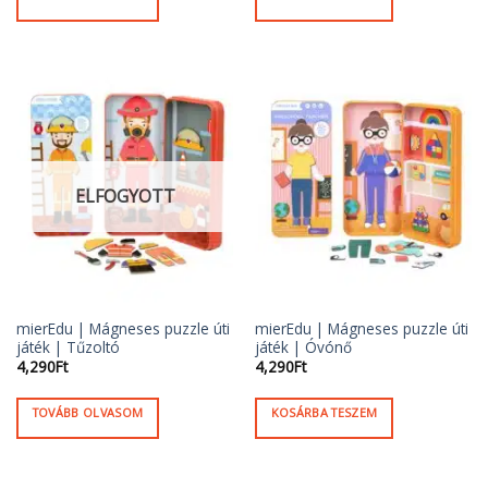
ELFOGYOTT
mierEdu | Mágneses puzzle úti
mierEdu | Mágneses puzzle úti
játék | Tűzoltó
játék | Óvónő
4,290
Ft
4,290
Ft
TOVÁBB OLVASOM
KOSÁRBA TESZEM