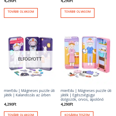
4,290
Ft
4,290
Ft
TOVÁBB OLVASOM
TOVÁBB OLVASOM
ELFOGYOTT
mierEdu | Mágneses puzzle úti
mierEdu | Mágneses puzzle úti
játék | Kalandozás az űrben
játék | Egészségügyi
dolgozók, orvos, ápolónő
4,290
Ft
4,290
Ft
TOVÁBB OLVASOM
KOSÁRBA TESZEM