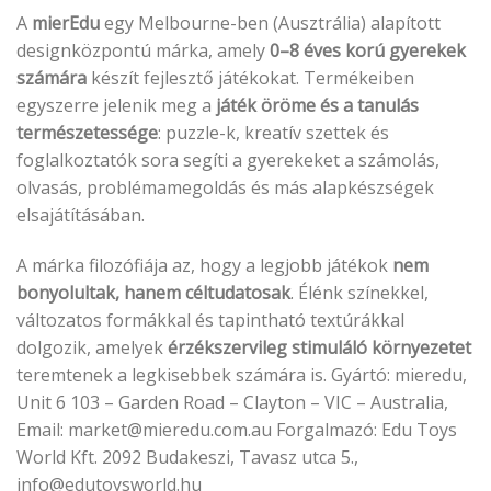
A
mierEdu
egy Melbourne-ben (Ausztrália) alapított
designközpontú márka, amely
0–8 éves korú gyerekek
számára
készít fejlesztő játékokat. Termékeiben
egyszerre jelenik meg a
játék öröme és a tanulás
természetessége
: puzzle-k, kreatív szettek és
foglalkoztatók sora segíti a gyerekeket a számolás,
olvasás, problémamegoldás és más alapkészségek
elsajátításában.
A márka filozófiája az, hogy a legjobb játékok
nem
bonyolultak, hanem céltudatosak
. Élénk színekkel,
változatos formákkal és tapintható textúrákkal
dolgozik, amelyek
érzékszervileg stimuláló környezetet
teremtenek a legkisebbek számára is. Gyártó: mieredu,
Unit 6 103 – Garden Road – Clayton – VIC – Australia,
Email: market@mieredu.com.au Forgalmazó: Edu Toys
World Kft. 2092 Budakeszi, Tavasz utca 5.,
info
@
edutoysworld.hu