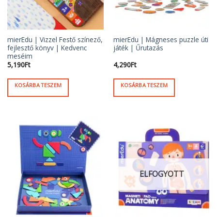
mierEdu | Vizzel Festő színező,
mierEdu | Mágneses puzzle úti
fejlesztő könyv | Kedvenc
játék | Űrutazás
meséim
5,190
Ft
4,290
Ft
KOSÁRBA TESZEM
KOSÁRBA TESZEM
ELFOGYOTT