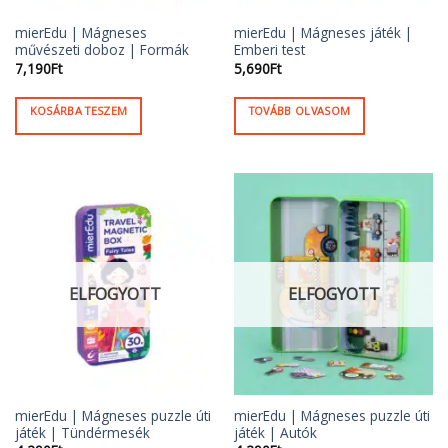
mierEdu | Mágneses
mierEdu | Mágneses játék |
művészeti doboz | Formák
Emberi test
7,190
Ft
5,690
Ft
KOSÁRBA TESZEM
TOVÁBB OLVASOM
ELFOGYOTT
ELFOGYOTT
mierEdu | Mágneses puzzle úti
mierEdu | Mágneses puzzle úti
játék | Tündérmesék
játék | Autók