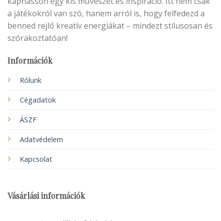
kaphasson egy kis művészet és inspiráció. Itt nem csak
a játékokról van szó, hanem arról is, hogy felfedezd a
benned rejlő kreatív energiákat – mindezt stílusosan és
szórakoztatóan!
Információk
Rólunk
Cégadatok
ÁSZF
Adatvédelem
Kapcsolat
Vásárlási információk