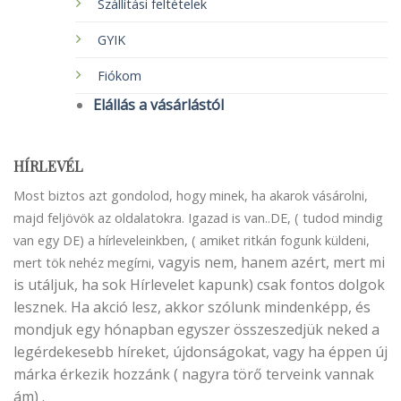
Szállítási feltételek
GYIK
Fiókom
Elállás a vásárlástól
HÍRLEVÉL
Most biztos azt gondolod, hogy minek, ha akarok vásárolni,
majd feljövök az oldalatokra. Igazad is van..DE, ( tudod mindig
van egy DE) a hírleveleinkben, ( amiket ritkán fogunk küldeni,
vagyis nem, hanem azért, mert mi
mert tök nehéz megírni,
is utáljuk, ha sok Hírlevelet kapunk) csak fontos dolgok
lesznek. Ha akció lesz, akkor szólunk mindenképp, és
mondjuk egy hónapban egyszer összeszedjük neked a
legérdekesebb híreket, újdonságokat, vagy ha éppen új
márka érkezik hozzánk ( nagyra törő terveink vannak
ám) .