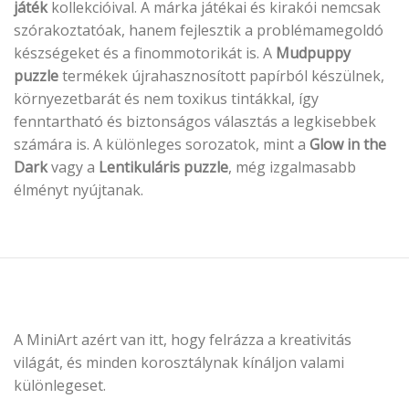
játék
kollekcióival. A márka játékai és kirakói nemcsak
szórakoztatóak, hanem fejlesztik a problémamegoldó
készségeket és a finommotorikát is. A
Mudpuppy
puzzle
termékek újrahasznosított papírból készülnek,
környezetbarát és nem toxikus tintákkal, így
fenntartható és biztonságos választás a legkisebbek
számára is. A különleges sorozatok, mint a
Glow in the
Dark
vagy a
Lentikuláris puzzle
, még izgalmasabb
élményt nyújtanak.
A MiniArt azért van itt, hogy felrázza a kreativitás
világát, és minden korosztálynak kínáljon valami
különlegeset.