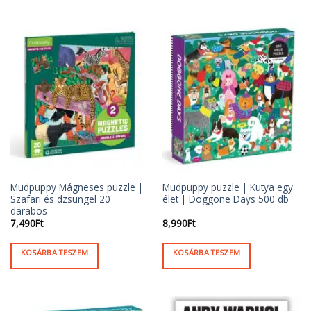
Mudpuppy Mágneses puzzle |
Mudpuppy puzzle | Kutya egy
Szafari és dzsungel 20
élet | Doggone Days 500 db
darabos
7,490
Ft
8,990
Ft
KOSÁRBA TESZEM
KOSÁRBA TESZEM