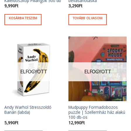
Kaleidoszkóp Pillangók 500 db
bevásárlótáska
9,990
Ft
3,290
Ft
KOSÁRBA TESZEM
TOVÁBB OLVASOM
ELFOGYOTT
ELFOGYOTT
Andy Warhol Stresszoldó
Mudpuppy Formadobozos
Banán (labda)
puzzle | Szellemház ház alakú
100 db-os
5,990
Ft
12,990
Ft