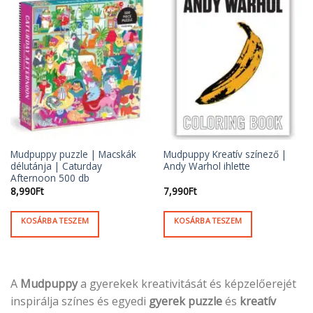
Mudpuppy puzzle | Macskák
Mudpuppy Kreatív színező |
délutánja | Caturday
Andy Warhol ihlette
Afternoon 500 db
8,990
Ft
7,990
Ft
KOSÁRBA TESZEM
KOSÁRBA TESZEM
A
Mudpuppy
a gyerekek kreativitását és képzelőerejét
inspirálja színes és egyedi
gyerek puzzle
és
kreatív