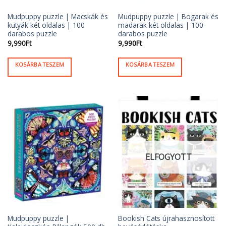
Mudpuppy puzzle | Macskák és
Mudpuppy puzzle | Bogarak és
kutyák két oldalas | 100
madarak két oldalas | 100
darabos puzzle
darabos puzzle
9,990
Ft
9,990
Ft
KOSÁRBA TESZEM
KOSÁRBA TESZEM
ELFOGYOTT
Mudpuppy puzzle |
Bookish Cats újrahasznosított