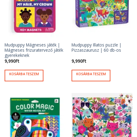
Mudpuppy Mágneses játék |
Mudpuppy Illatos puzzle |
Mágneses frizuratervező játék
Pizzaszaurusz | 60 db-os
gyerekeknek
9,990
Ft
9,990
Ft
KOSÁRBA TESZEM
KOSÁRBA TESZEM