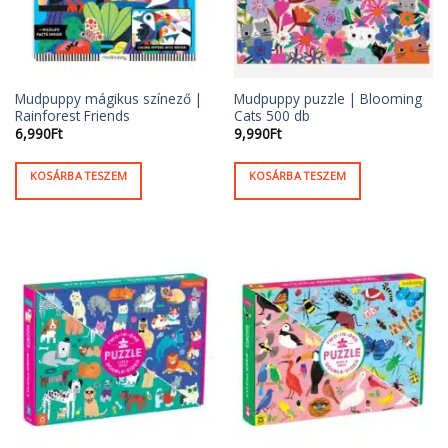
Mudpuppy mágikus színező |
Mudpuppy puzzle | Blooming
Rainforest Friends
Cats 500 db
6,990
Ft
9,990
Ft
KOSÁRBA TESZEM
KOSÁRBA TESZEM