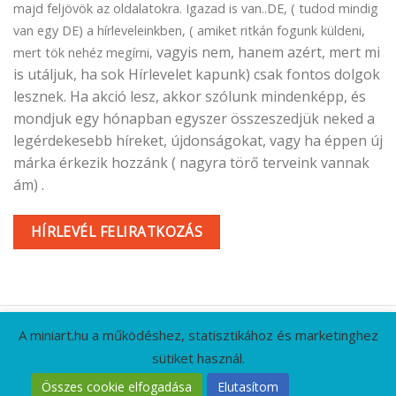
majd feljövök az oldalatokra. Igazad is van..DE, ( tudod mindig
van egy DE) a hírleveleinkben, ( amiket ritkán fogunk küldeni,
vagyis nem, hanem azért, mert mi
mert tök nehéz megírni,
is utáljuk, ha sok Hírlevelet kapunk) csak fontos dolgok
lesznek. Ha akció lesz, akkor szólunk mindenképp, és
mondjuk egy hónapban egyszer összeszedjük neked a
legérdekesebb híreket, újdonságokat, vagy ha éppen új
márka érkezik hozzánk ( nagyra törő terveink vannak
ám) .
HÍRLEVÉL FELIRATKOZÁS
A miniart.hu a működéshez, statisztikához és marketinghez
sütiket használ.
KAPCSOLAT
GYIK
CÉGADATOK
ÁSZF
Összes cookie elfogadása
Elutasítom
ADATVÉDELMI IRÁNYELVEK
RÓLUNK
HÍRLEVÉL