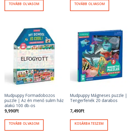
TOVÁBB OLVASOM
TOVÁBB OLVASOM
ELFOGYOTT
Mudpuppy Formadobozos
Mudpuppy Mágneses puzzle |
puzzle | Az én menő sulim ház
Tengerfenék 20 darabos
alakú 100 db-os
9,990
Ft
7,490
Ft
TOVÁBB OLVASOM
KOSÁRBA TESZEM