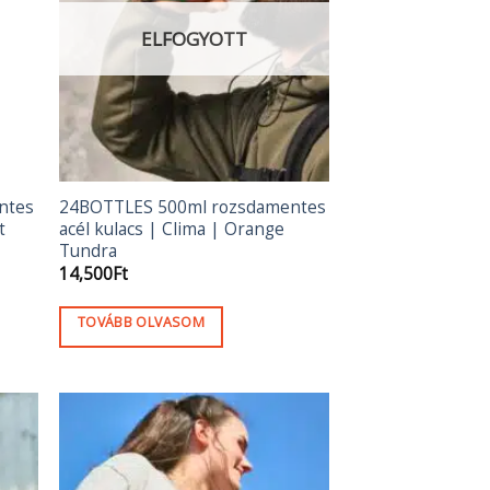
A
változatok
ELFOGYOTT
a
termékoldalon
választhatók
ki
ntes
24BOTTLES 500ml rozsdamentes
t
acél kulacs | Clima | Orange
Tundra
14,500
Ft
TOVÁBB OLVASOM