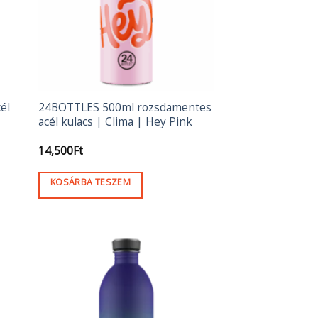
a
termékoldalon
választhatók
ki
él
24BOTTLES 500ml rozsdamentes
acél kulacs | Clima | Hey Pink
ány:
14,500
Ft
KOSÁRBA TESZEM