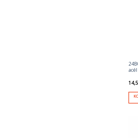
24B
acél
14,
K