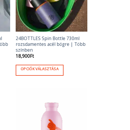
l
24BOTTLES Spin Bottle 730ml
Több
rozsdamentes acél bögre | Több
színben
18,900
Ft
OPCIÓK VÁLASZTÁSA
Ennek
a
terméknek
több
variációja
van.
A
változatok