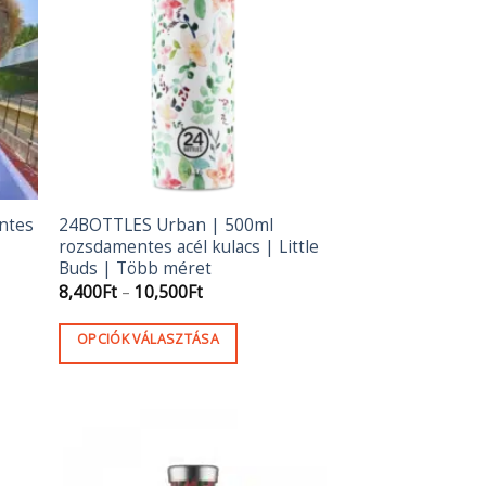
ntes
24BOTTLES Urban | 500ml
rozsdamentes acél kulacs | Little
Buds | Több méret
Ártartomány:
8,400
Ft
–
10,500
Ft
8,400Ft
-
10,500Ft
OPCIÓK VÁLASZTÁSA
Ennek
a
terméknek
több
variációja