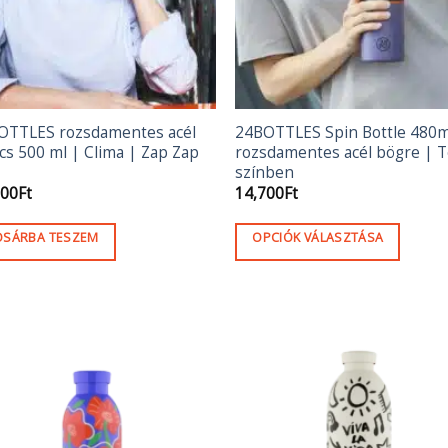
OTTLES rozsdamentes acél
24BOTTLES Spin Bottle 480m
cs 500 ml | Clima | Zap Zap
rozsdamentes acél bögre | 
színben
500
Ft
14,700
Ft
OSÁRBA TESZEM
OPCIÓK VÁLASZTÁSA
Ennek
a
terméknek
több
variációja
van.
A
változatok