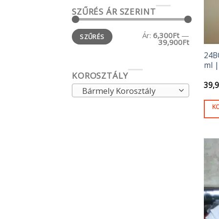
SZŰRÉS ÁR SZERINT
Min
Max
Ár:
6,300Ft
—
SZŰRÉS
ár
ár
39,900Ft
24B
ml 
KOROSZTÁLY
39,
Bármely Korosztály
K