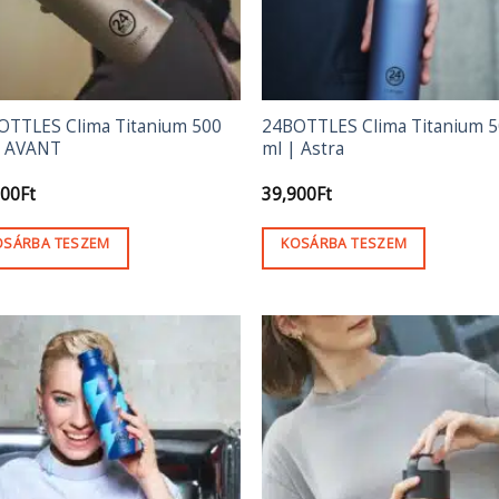
OTTLES Clima Titanium 500
24BOTTLES Clima Titanium 
| AVANT
ml | Astra
900
Ft
39,900
Ft
OSÁRBA TESZEM
KOSÁRBA TESZEM