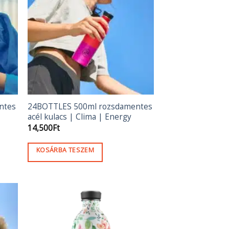
ntes
24BOTTLES 500ml rozsdamentes
u
acél kulacs | Clima | Energy
14,500
Ft
KOSÁRBA TESZEM