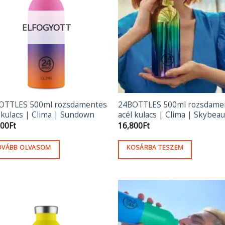
ozatok
ELFOGYOTT
mékoldalon
szthatók
OTTLES 500ml rozsdamentes
24BOTTLES 500ml rozsdame
 kulacs | Clima | Sundown
acél kulacs | Clima | Skybea
500
Ft
16,800
Ft
OVÁBB OLVASOM
KOSÁRBA TESZEM