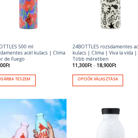
a
termékoldalon
választhatók
ki
OTTLES 500 ml
24BOTTLES rozsdamentes ac
damentes acél kulacs | Clima
kulacs | Clima | Viva la vida |
or de Fuego
Több méretben
Ártartom
500
Ft
11,300
Ft
–
18,900
Ft
11,300Ft
-
18,900Ft
OSÁRBA TESZEM
OPCIÓK VÁLASZTÁSA
Ennek
a
terméknek
több
variációja
van.
A