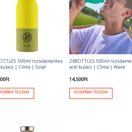
OTTLES 500ml rozsdamentes
24BOTTLES 500ml rozsdame
 kulacs | Clima | Solar
acél kulacs | Clima | Wave
500
Ft
14,500
Ft
OSÁRBA TESZEM
KOSÁRBA TESZEM