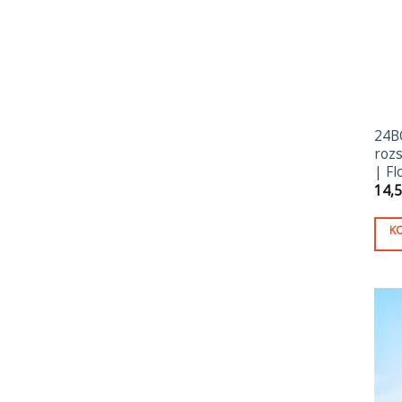
24B
rozs
| Fl
14,
K