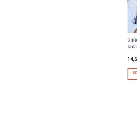
24B
kula
14,
K