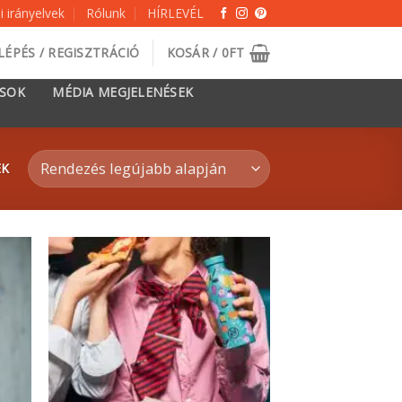
 irányelvek
Rólunk
HÍRLEVÉL
LÉPÉS / REGISZTRÁCIÓ
KOSÁR /
0
FT
ÁSOK
MÉDIA MEGJELENÉSEK
EK