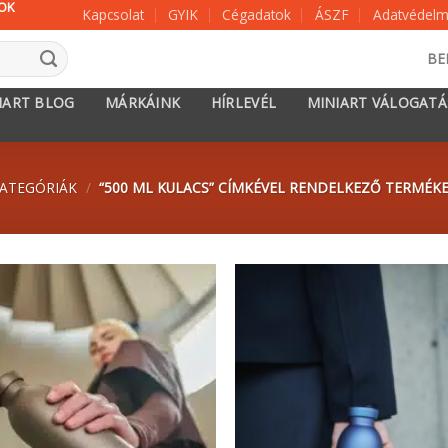
KOK
Kapcsolat
GYIK
Cégadatok
ÁSZF
Adatvédelmi
BE
IART BLOG
MÁRKÁINK
HÍRLEVÉL
MINIART VÁLOGAT
ATEGÓRIÁK
/
“500 ML KULACS” CÍMKÉVEL RENDELKEZŐ TERMÉK