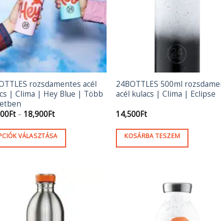
változatok
a
termékoldalon
választhatók
ki
OTTLES rozsdamentes acél
24BOTTLES 500ml rozsdame
cs | Clima | Hey Blue | Több
acél kulacs | Clima | Eclipse
etben
Ártartomány:
300
Ft
–
18,900
Ft
14,500
Ft
11,300Ft
-
18,900Ft
PCIÓK VÁLASZTÁSA
KOSÁRBA TESZEM
ek
méknek
b
ációja