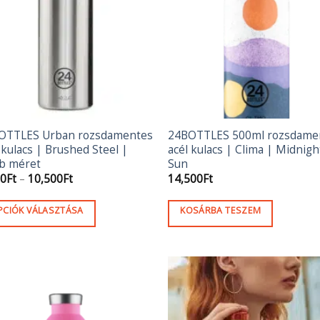
ozatok
mékoldalon
szthatók
OTTLES Urban rozsdamentes
24BOTTLES 500ml rozsdame
 kulacs | Brushed Steel |
acél kulacs | Clima | Midnigh
b méret
Sun
Ártartomány:
00
Ft
–
10,500
Ft
14,500
Ft
6,300Ft
-
10,500Ft
PCIÓK VÁLASZTÁSA
KOSÁRBA TESZEM
ek
méknek
b
ációja