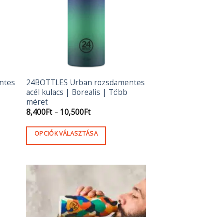
ntes
24BOTTLES Urban rozsdamentes
acél kulacs | Borealis | Több
méret
Ártartomány:
8,400
Ft
–
10,500
Ft
8,400Ft
-
10,500Ft
OPCIÓK VÁLASZTÁSA
Ennek
a
terméknek
több
variációja
van.