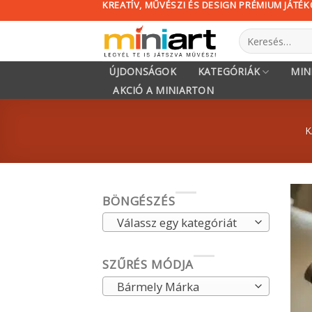
KREATÍV, MŰVÉSZI ÉS DESIGN PRÉMIUM JÁTÉ
Skip
to
Keresés
content
a
következőre:
ÚJDONSÁGOK
KATEGÓRIÁK
MIN
AKCIÓ A MINIARTON
K
BÖNGÉSZÉS
Válassz egy kategóriát
SZŰRÉS MÓDJA
Bármely Márka