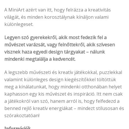
A MiniArt azért van itt, hogy felrázza a kreativitás
világát, és minden korosztálynak kínáljon valami
különlegeset.
Legyen szó gyerekekről, akik most fedezik fel a
művészet varázsát, vagy felnőttekről, akik szívesen
visznek haza egyedi design tárgyakat – nálunk
mindenki megtalálja a kedvencét.
A legszebb művészeti és kreatív játékokkal, puzzlekkal
valamint különleges design kiegészítőkkel töltöttük
meg a kínálatunkat, hogy mindenki otthonában helyet
kaphasson egy kis művészet és inspiráció. Itt nem csak
a játékokról van szó, hanem arról is, hogy felfedezd a
benned rejlő kreatív energiákat – mindezt stílusosan és
szórakoztatóan!
Információk