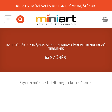
Skip
KREATÍV, MŰVÉSZI ÉS DESIGN PRÉMIUM JÁTÉKOK
to
content
KATEGÓRIÁK
/
“DIZÁJNOS STRESSZLABDA” CÍMKÉVEL RENDELKEZŐ
TERMÉKEK
SZŰRÉS
Egy termék se felelt meg a keresésnek.