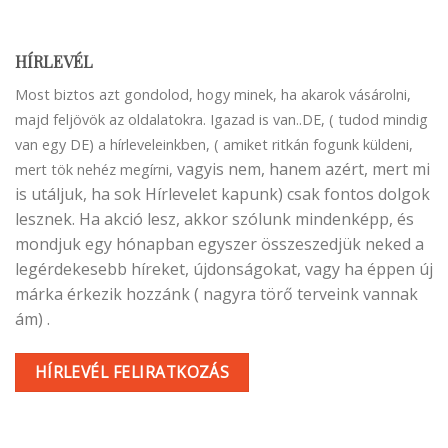
HÍRLEVÉL
Most biztos azt gondolod, hogy minek, ha akarok vásárolni,
majd feljövök az oldalatokra. Igazad is van..DE, ( tudod mindig
van egy DE) a hírleveleinkben, ( amiket ritkán fogunk küldeni,
vagyis nem, hanem azért, mert mi
mert tök nehéz megírni,
is utáljuk, ha sok Hírlevelet kapunk) csak fontos dolgok
lesznek. Ha akció lesz, akkor szólunk mindenképp, és
mondjuk egy hónapban egyszer összeszedjük neked a
legérdekesebb híreket, újdonságokat, vagy ha éppen új
márka érkezik hozzánk ( nagyra törő terveink vannak
ám) .
HÍRLEVÉL FELIRATKOZÁS