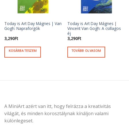
Today is Art Day Mágnes | Van
Today is Art Day Mágnes |
Gogh: Napraforgók
Vincent Van Gogh: A csillagos
éj
3,290
Ft
3,290
Ft
KOSÁRBA TESZEM
TOVÁBB OLVASOM
A MiniArt azért van itt, hogy felrázza a kreativitás
világát, és minden korosztálynak kínáljon valami
különlegeset.