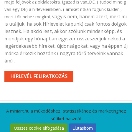
majd feljövök az oldalatokra. Igazad is van..DE, ( tudod mindig
van egy DE) a hírleveleinkben, ( amiket ritkán fogunk küldeni,
vagyis nem, hanem azért, mert mi
mert tök nehéz megírni,
is utáljuk, ha sok Hírlevelet kapunk) csak fontos dolgok
lesznek. Ha akció lesz, akkor szólunk mindenképp, és
mondjuk egy hónapban egyszer összeszedjük neked a
legérdekesebb híreket, újdonságokat, vagy ha éppen új
márka érkezik hozzánk ( nagyra törő terveink vannak
ám) .
HÍRLEVÉL FELIRATKOZÁS
A miniart.hu a működéshez, statisztikához és marketinghez
sütiket használ.
KAPCSOLAT
GYIK
CÉGADATOK
ÁSZF
Összes cookie elfogadása
Elutasítom
ADATVÉDELMI IRÁNYELVEK
RÓLUNK
HÍRLEVÉL