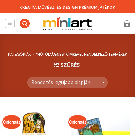
Skip
KREATÍV, MŰVÉSZI ÉS DESIGN PRÉMIUM JÁTÉKOK
to
content
KATEGÓRIÁK
/
“HŰTŐMÁGNES” CÍMKÉVEL RENDELKEZŐ TERMÉKEK
SZŰRÉS
Újdonság
Újdonság