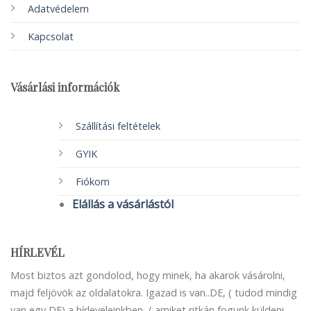
Adatvédelem
Kapcsolat
Vásárlási információk
Szállítási feltételek
GYIK
Fiókom
Elállás a vásárlástól
HÍRLEVÉL
Most biztos azt gondolod, hogy minek, ha akarok vásárolni,
majd feljövök az oldalatokra. Igazad is van..DE, ( tudod mindig
van egy DE) a hírleveleinkben, ( amiket ritkán fogunk küldeni,