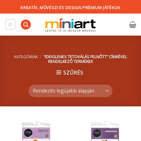
Skip
KREATÍV, MŰVÉSZI ÉS DESIGN PRÉMIUM JÁTÉKOK
to
content
KATEGÓRIÁK
/
“IDEIGLENES TETOVÁLÁS FELNŐTT” CÍMKÉVEL
RENDELKEZŐ TERMÉKEK
SZŰRÉS