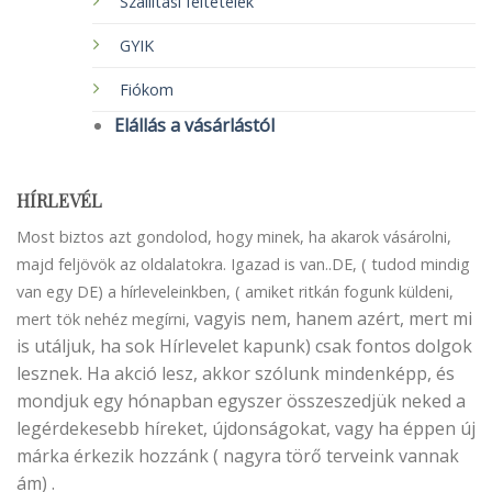
Szállítási feltételek
GYIK
Fiókom
Elállás a vásárlástól
HÍRLEVÉL
Most biztos azt gondolod, hogy minek, ha akarok vásárolni,
majd feljövök az oldalatokra. Igazad is van..DE, ( tudod mindig
van egy DE) a hírleveleinkben, ( amiket ritkán fogunk küldeni,
vagyis nem, hanem azért, mert mi
mert tök nehéz megírni,
is utáljuk, ha sok Hírlevelet kapunk) csak fontos dolgok
lesznek. Ha akció lesz, akkor szólunk mindenképp, és
mondjuk egy hónapban egyszer összeszedjük neked a
legérdekesebb híreket, újdonságokat, vagy ha éppen új
márka érkezik hozzánk ( nagyra törő terveink vannak
ám) .