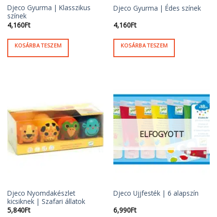
Djeco Gyurma | Klasszikus
Djeco Gyurma | Édes színek
színek
4,160
Ft
4,160
Ft
KOSÁRBA TESZEM
KOSÁRBA TESZEM
ELFOGYOTT
Djeco Nyomdakészlet
Djeco Ujjfesték | 6 alapszín
kicsiknek | Szafari állatok
5,840
Ft
6,990
Ft