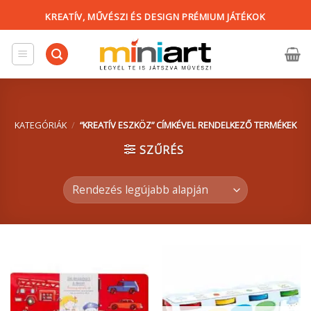
Skip
KREATÍV, MŰVÉSZI ÉS DESIGN PRÉMIUM JÁTÉKOK
to
content
KATEGÓRIÁK
/
“KREATÍV ESZKÖZ” CÍMKÉVEL RENDELKEZŐ TERMÉKEK
SZŰRÉS