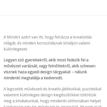
A MiniArt azért van itt, hogy felrázza a kreativitás
világát, és minden korosztálynak kínáljon valami
különlegeset.
Legyen szó gyerekekről, akik most fedezik fel a
művészet varázsát, vagy felnőttekről, akik szívesen
visznek haza egyedi design tárgyakat – nálunk
mindenki megtalálja a kedvencét.
A legszebb művészeti és kreatív játékokkal, puzzlekkal
valamint különleges design kiegészítőkkel töltöttük
meg a kínálatunkat, hogy mindenki otthonában helyet
kaphasson egy kis művészet és inspiráció. Itt nem csak