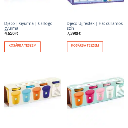
Djeco | Gyurma | Csillogó
Djeco Ujjfesték | Hat csillámos
gyurma
szín
4,650
Ft
7,390
Ft
KOSÁRBA TESZEM
KOSÁRBA TESZEM