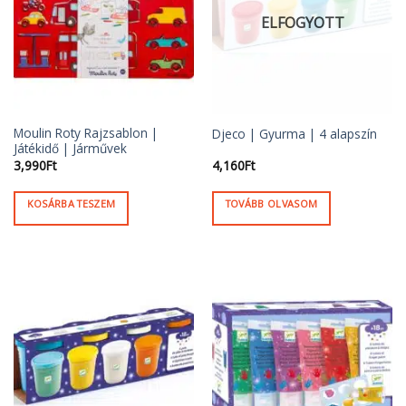
ELFOGYOTT
Moulin Roty Rajzsablon |
Djeco | Gyurma | 4 alapszín
Játékidő | Járművek
3,990
Ft
4,160
Ft
KOSÁRBA TESZEM
TOVÁBB OLVASOM