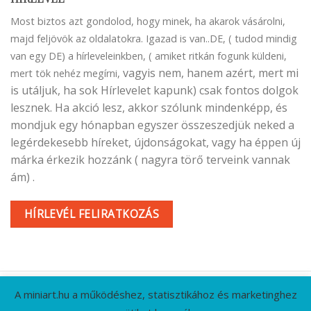
Most biztos azt gondolod, hogy minek, ha akarok vásárolni,
majd feljövök az oldalatokra. Igazad is van..DE, ( tudod mindig
van egy DE) a hírleveleinkben, ( amiket ritkán fogunk küldeni,
vagyis nem, hanem azért, mert mi
mert tök nehéz megírni,
is utáljuk, ha sok Hírlevelet kapunk) csak fontos dolgok
lesznek. Ha akció lesz, akkor szólunk mindenképp, és
mondjuk egy hónapban egyszer összeszedjük neked a
legérdekesebb híreket, újdonságokat, vagy ha éppen új
márka érkezik hozzánk ( nagyra törő terveink vannak
ám) .
HÍRLEVÉL FELIRATKOZÁS
A miniart.hu a működéshez, statisztikához és marketinghez