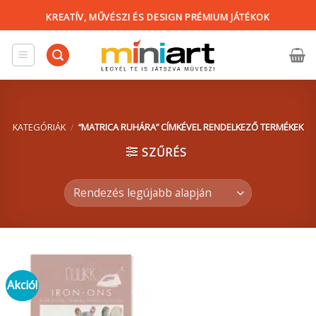
Skip
KREATÍV, MŰVÉSZI ÉS DESIGN PRÉMIUM JÁTÉKOK
to
content
KATEGÓRIÁK
/
“MATRICA RUHÁRA” CÍMKÉVEL RENDELKEZŐ TERMÉKEK
SZŰRÉS
Akció!