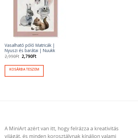
Vasalható póló Matricák |
Nyuszi és barátai | Nuukk
Original
Current
2,990
Ft
2,790
Ft
price
price
was:
is:
2,990Ft.
2,790Ft.
KOSÁRBA TESZEM
A MiniArt azért van itt, hogy felrázza a kreativitás
világát, és minden korosztálynak kínáljon valami