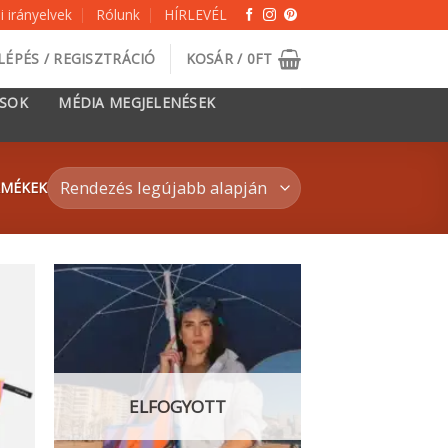
 irányelvek
Rólunk
HÍRLEVÉL
LÉPÉS / REGISZTRÁCIÓ
KOSÁR /
0
FT
ÁSOK
MÉDIA MEGJELENÉSEK
RMÉKEK
ELFOGYOTT