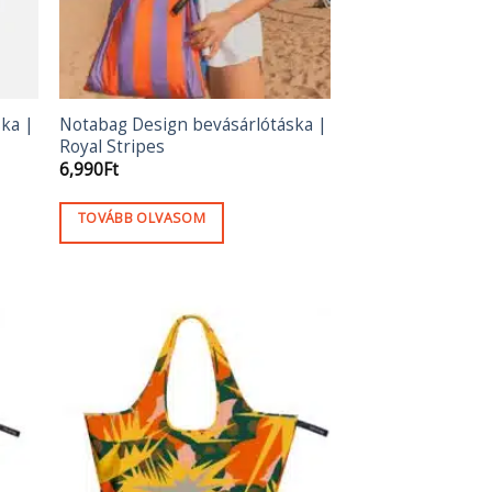
ka |
Notabag Design bevásárlótáska |
Royal Stripes
6,990
Ft
TOVÁBB OLVASOM