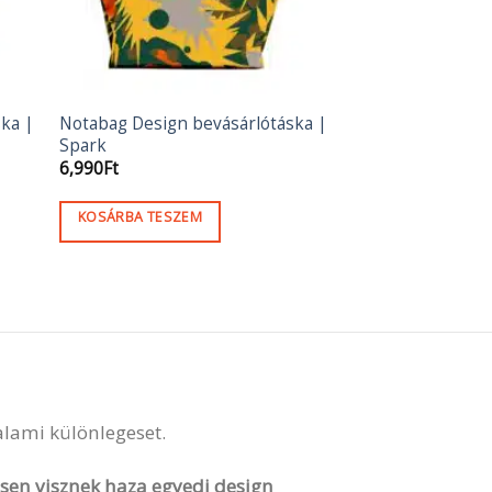
ka |
Notabag Design bevásárlótáska |
Spark
6,990
Ft
KOSÁRBA TESZEM
valami különlegeset.
vesen visznek haza egyedi design