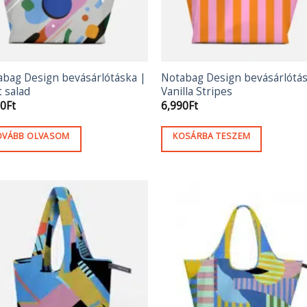
abag Design bevásárlótáska |
Notabag Design bevásárlótás
t salad
Vanilla Stripes
90
Ft
6,990
Ft
OVÁBB OLVASOM
KOSÁRBA TESZEM