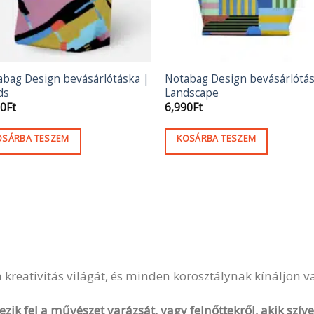
abag Design bevásárlótáska |
Notabag Design bevásárlótás
ds
Landscape
90
Ft
6,990
Ft
OSÁRBA TESZEM
KOSÁRBA TESZEM
 a kreativitás világát, és minden korosztálynak kínáljon 
zik fel a művészet varázsát, vagy felnőttekről, akik szí