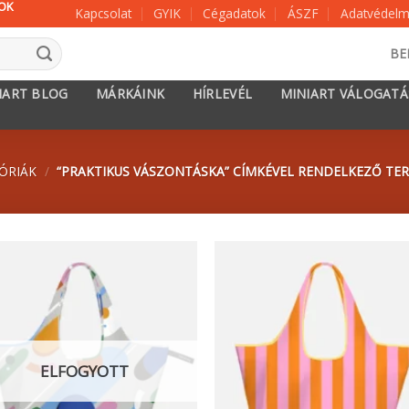
KOK
Kapcsolat
GYIK
Cégadatok
ÁSZF
Adatvédelmi
BE
IART BLOG
MÁRKÁINK
HÍRLEVÉL
MINIART VÁLOGAT
ÓRIÁK
/
“PRAKTIKUS VÁSZONTÁSKA” CÍMKÉVEL RENDELKEZŐ TE
ELFOGYOTT