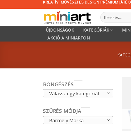
KREATÍV, MŰVÉSZI ÉS DESIGN PRÉMIUM JÁTÉ
Skip
to
Keresés
content
a
következőre:
ÚJDONSÁGOK
KATEGÓRIÁK
MIN
AKCIÓ A MINIARTON
KATEG
BÖNGÉSZÉS
Válassz egy kategóriát
SZŰRÉS MÓDJA
Bármely Márka