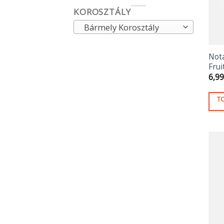
KOROSZTÁLY
Bármely Korosztály
Not
Frui
6,9
T