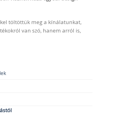
kel töltöttük meg a kínálatunkat,
ékokról van szó, hanem arról is,
elek
lástól