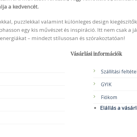
lja a kedvencét.
okkal, puzzlekkal valamint különleges design kiegészítők
sson egy kis művészet és inspiráció. Itt nem csak a ját
 energiákat – mindezt stílusosan és szórakoztatóan!
Vásárlási információk
Szállítási feltét
GYIK
Fiókom
Elállás a vásár