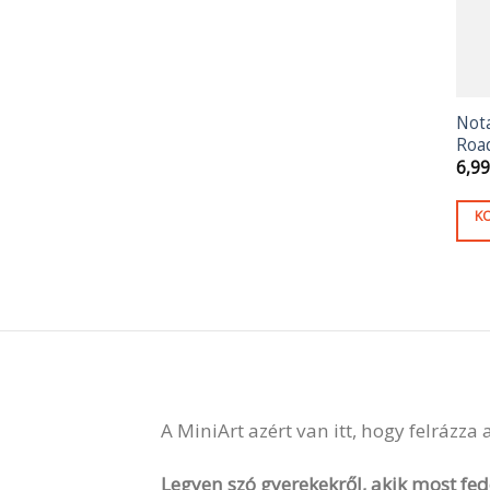
Not
Roa
6,9
K
A MiniArt azért van itt, hogy felrázza
Legyen szó gyerekekről, akik most fede