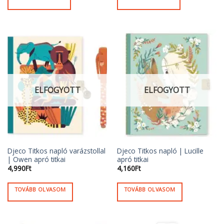
ELFOGYOTT
ELFOGYOTT
Djeco Titkos napló varázstollal
Djeco Titkos napló | Lucille
| Owen apró titkai
apró titkai
4,990
Ft
4,160
Ft
TOVÁBB OLVASOM
TOVÁBB OLVASOM