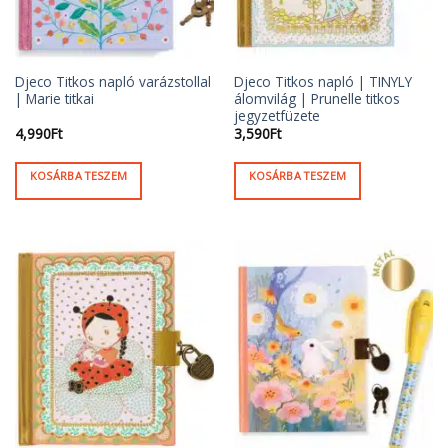
Djeco Titkos napló varázstollal
Djeco Titkos napló | TINYLY
| Marie titkai
álomvilág | Prunelle titkos
jegyzetfüzete
4,990
Ft
3,590
Ft
KOSÁRBA TESZEM
KOSÁRBA TESZEM