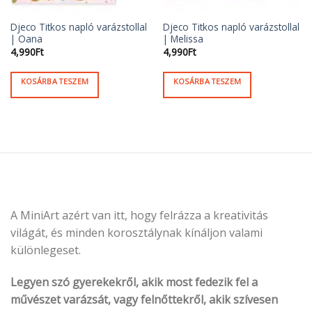
Djeco Titkos napló varázstollal
Djeco Titkos napló varázstollal
| Oana
| Melissa
4,990
Ft
4,990
Ft
KOSÁRBA TESZEM
KOSÁRBA TESZEM
A MiniArt azért van itt, hogy felrázza a kreativitás
világát, és minden korosztálynak kínáljon valami
különlegeset.
Legyen szó gyerekekről, akik most fedezik fel a
művészet varázsát, vagy felnőttekről, akik szívesen