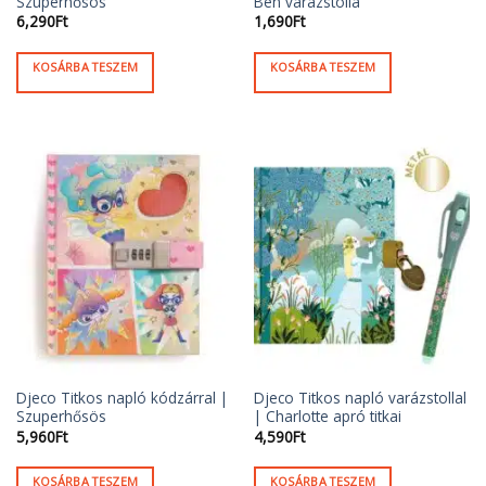
Szuperhősös
Ben varázstolla
6,290
Ft
1,690
Ft
KOSÁRBA TESZEM
KOSÁRBA TESZEM
Djeco Titkos napló kódzárral |
Djeco Titkos napló varázstollal
Szuperhősös
| Charlotte apró titkai
5,960
Ft
4,590
Ft
KOSÁRBA TESZEM
KOSÁRBA TESZEM