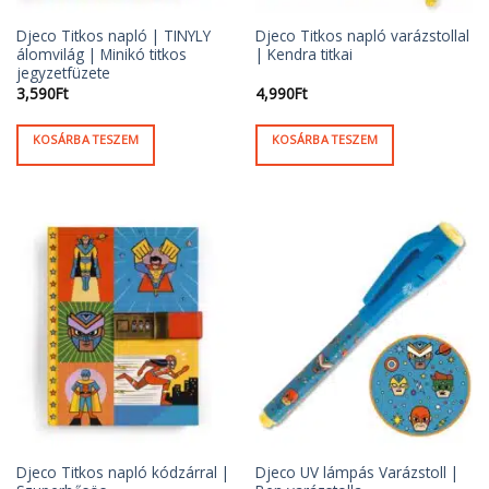
Djeco Titkos napló | TINYLY
Djeco Titkos napló varázstollal
álomvilág | Minikó titkos
| Kendra titkai
jegyzetfüzete
3,590
Ft
4,990
Ft
KOSÁRBA TESZEM
KOSÁRBA TESZEM
Djeco Titkos napló kódzárral |
Djeco UV lámpás Varázstoll |