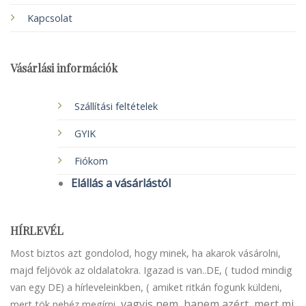
Kapcsolat
Vásárlási információk
Szállítási feltételek
GYIK
Fiókom
Elállás a vásárlástól
HÍRLEVÉL
Most biztos azt gondolod, hogy minek, ha akarok vásárolni,
majd feljövök az oldalatokra. Igazad is van..DE, ( tudod mindig
van egy DE) a hírleveleinkben, ( amiket ritkán fogunk küldeni,
vagyis nem, hanem azért, mert mi
mert tök nehéz megírni,