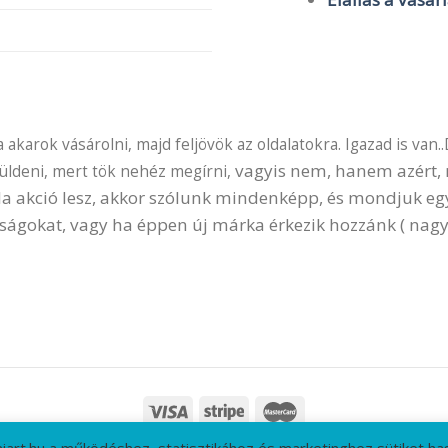
akarok vásárolni, majd feljövök az oldalatokra. Igazad is van..
vagyis nem, hanem azért, m
küldeni, mert tök nehéz megírni,
 Ha akció lesz, akkor szólunk mindenképp, és mondjuk e
ságokat, vagy ha éppen új márka érkezik hozzánk ( nagy