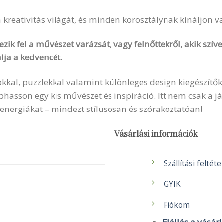
 a kreativitás világát, és minden korosztálynak kínáljon 
zik fel a művészet varázsát, vagy felnőttekről, akik szí
lja a kedvencét.
okkal, puzzlekkal valamint különleges design kiegészítők
sson egy kis művészet és inspiráció. Itt nem csak a ját
 energiákat – mindezt stílusosan és szórakoztatóan!
Vásárlási információk
Szállítási feltét
GYIK
Fiókom
Elállás a vásár