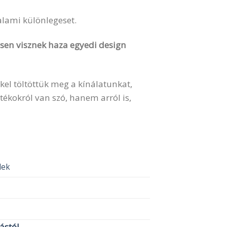
valami különlegeset.
vesen visznek haza egyedi design
kel töltöttük meg a kínálatunkat,
ékokról van szó, hanem arról is,
elek
lástól