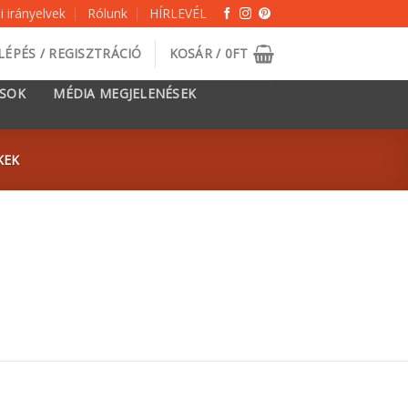
 irányelvek
Rólunk
HÍRLEVÉL
LÉPÉS / REGISZTRÁCIÓ
KOSÁR /
0
FT
ÁSOK
MÉDIA MEGJELENÉSEK
KEK