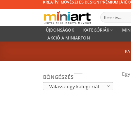
KREATÍV, MŰVÉSZI ÉS DESIGN PRÉMIUM JÁTÉ
Skip
to
Keresés
content
a
következőre:
ÚJDONSÁGOK
KATEGÓRIÁK
MIN
AKCIÓ A MINIARTON
KA
Egy
BÖNGÉSZÉS
Válassz egy kategóriát