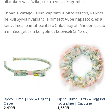
állatokon van: őzike, róka, nyuszi és gomba.
Ebben a kategóriában kapható a biztonságos, kapocs
nélküli Sylvia nyaklánc, a hímzett Aube hajcsatok, és a
kényelmes, pamut borítású Chloé hajráf. Minden darab
a minőséget és a kényelmet képviseli (3-12 év).
Djeco Plume | Erdő – Hajráf |
Djeco Plume | Erdő – Hajgumi
Chloé
(scrunchie) | Capucine
2,490
Ft
1,650
Ft