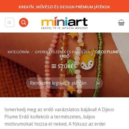
Skip
KREATÍV, MŰVÉSZI ÉS DESIGN PRÉMIUM JÁTÉKOK
to
content
KATEGÓRIÁK
/
GYEREK ÉKSZEREK ÉS HAJDÍSZEK
/
DJECO PLUME –
ERDŐ
SZŰRÉS
Ismerkedj meg az erdő varázslatos bájával! A Djeco
Plume Erdő kollekció a természetes, bájos
motívumokat hozza el neked. A fókusz az erdei