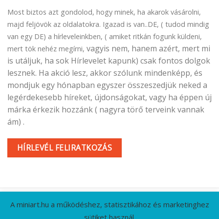
Most biztos azt gondolod, hogy minek, ha akarok vásárolni,
majd feljövök az oldalatokra. Igazad is van..DE, ( tudod mindig
van egy DE) a hírleveleinkben, ( amiket ritkán fogunk küldeni,
vagyis nem, hanem azért, mert mi
mert tök nehéz megírni,
is utáljuk, ha sok Hírlevelet kapunk) csak fontos dolgok
lesznek. Ha akció lesz, akkor szólunk mindenképp, és
mondjuk egy hónapban egyszer összeszedjük neked a
legérdekesebb híreket, újdonságokat, vagy ha éppen új
márka érkezik hozzánk ( nagyra törő terveink vannak
ám) .
HÍRLEVÉL FELIRATKOZÁS
A miniart.hu a működéshez, statisztikához és marketinghez
sütiket használ.