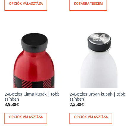
OPCIÓK VÁLASZTÁSA
KOSÁRBA TESZEM
Ennek
a
terméknek
több
variációja
van.
A
változatok
a
termékoldalon
választhatók
ki
24Bottles Clima kupak | több
24Bottles Urban kupak | több
színben
színben
3,950
Ft
2,350
Ft
OPCIÓK VÁLASZTÁSA
OPCIÓK VÁLASZTÁSA
Ennek
Ennek