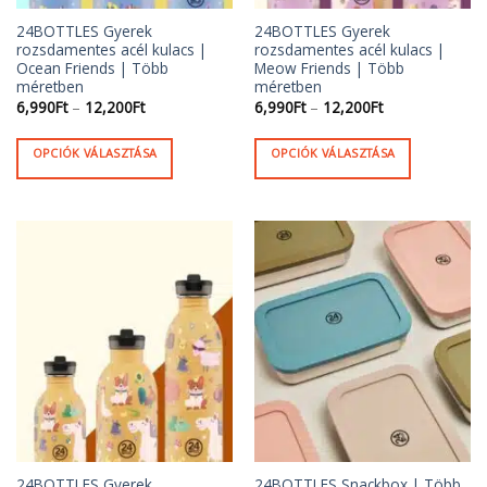
24BOTTLES Gyerek
24BOTTLES Gyerek
rozsdamentes acél kulacs |
rozsdamentes acél kulacs |
Ocean Friends | Több
Meow Friends | Több
méretben
méretben
Ártartomány:
Ártartomány:
6,990
Ft
–
12,200
Ft
6,990
Ft
–
12,200
Ft
6,990Ft
6,990Ft
-
-
12,200Ft
12,200Ft
OPCIÓK VÁLASZTÁSA
OPCIÓK VÁLASZTÁSA
Ennek
Ennek
a
a
terméknek
terméknek
több
több
variációja
variációja
van.
van.
A
A
változatok
változatok
a
a
termékoldalon
termékoldalon
választhatók
választhatók
ki
ki
24BOTTLES Gyerek
24BOTTLES Snackbox | Több