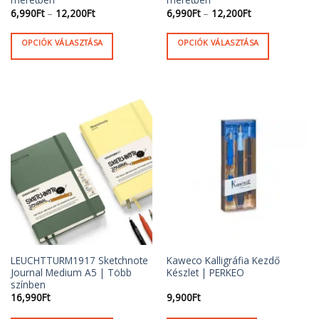
Ártartomány:
Ártartomány:
6,990
Ft
–
12,200
Ft
6,990
Ft
–
12,200
Ft
6,990Ft
6,990Ft
-
-
12,200Ft
12,200Ft
OPCIÓK VÁLASZTÁSA
OPCIÓK VÁLASZTÁSA
Ennek
Ennek
a
a
terméknek
terméknek
több
több
variációja
variációja
van.
van.
A
A
változatok
változatok
a
a
termékoldalon
termékoldalon
választhatók
választhatók
ki
ki
LEUCHTTURM1917 Sketchnote
Kaweco Kalligráfia Kezdő
Journal Medium A5 | Több
Készlet | PERKEO
színben
16,990
Ft
9,900
Ft