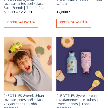
rozsdamentes acél kulacs |
színben
Farm Friends| Több méretben
Ártartomány:
6,990
Ft
–
12,200
Ft
12,600
Ft
6,990Ft
-
12,200Ft
OPCIÓK VÁLASZTÁSA
OPCIÓK VÁLASZTÁSA
Ennek
Ennek
a
a
terméknek
terméknek
több
több
variációja
variációja
van.
van.
A
A
változatok
változatok
a
a
termékoldalon
termékoldalon
választhatók
választhatók
ki
ki
24BOTTLES Gyerek Urban
24BOTTLES Gyerek Urban
rozsdamentes acél kulacs |
rozsdamentes acél kulacs |
VeggieFriends | Több
Sweet Friends | Több
méretben
méretben