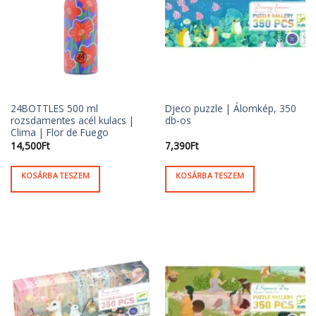
A
A
változatok
változatok
a
a
termékoldalon
termékoldalon
választhatók
választhatók
ki
ki
24BOTTLES 500 ml
Djeco puzzle | Álomkép, 350
rozsdamentes acél kulacs |
db-os
Clima | Flor de Fuego
14,500
Ft
7,390
Ft
KOSÁRBA TESZEM
KOSÁRBA TESZEM