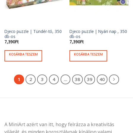
Djeco puzzle | Tündér-tó, 350
Djeco puzzle | Nyári nap , 350
db-os
db-os
7,390
Ft
7,390
Ft
KOSÁRBA TESZEM
KOSÁRBA TESZEM
1
2
3
4
…
38
39
40
A MiniArt azért van itt, hogy felrázza a kreativitás
világát, és minden korosztálynak kínáljon valami