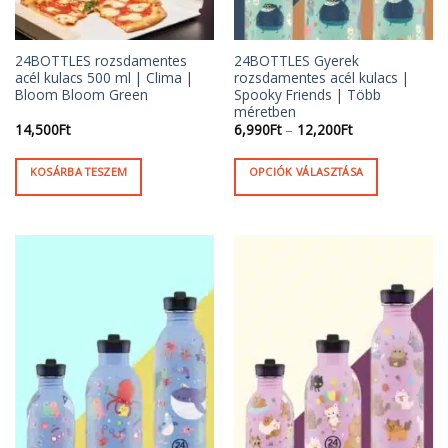
24BOTTLES rozsdamentes
24BOTTLES Gyerek
acél kulacs 500 ml | Clima |
rozsdamentes acél kulacs |
Bloom Bloom Green
Spooky Friends | Több
méretben
Ártartomány:
14,500
Ft
6,990
Ft
–
12,200
Ft
6,990Ft
-
12,200Ft
KOSÁRBA TESZEM
OPCIÓK VÁLASZTÁSA
Ennek
a
terméknek
több
variációja
van.
A
változatok
a
termékoldalon
választhatók
ki