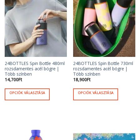
24BOTTLES Spin Bottle 480ml
24BOTTLES Spin Bottle 730ml
rozsdamentes acél bögre |
rozsdamentes acél bögre |
Több színben
Több színben
14,700
Ft
18,900
Ft
OPCIÓK VÁLASZTÁSA
OPCIÓK VÁLASZTÁSA
Ennek
Ennek
a
a
terméknek
terméknek
több
több
variációja
variációja
van.
van.