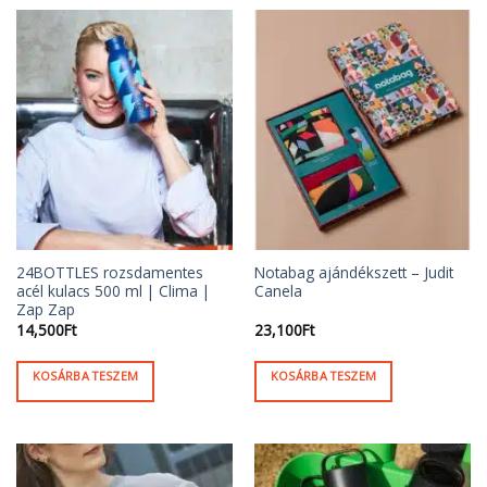
a
a
terméknek
terméknek
több
több
variációja
variációja
van.
van.
A
A
változatok
változatok
a
a
termékoldalon
termékoldalon
választhatók
választhatók
ki
ki
24BOTTLES rozsdamentes
Notabag ajándékszett – Judit
acél kulacs 500 ml | Clima |
Canela
Zap Zap
14,500
Ft
23,100
Ft
KOSÁRBA TESZEM
KOSÁRBA TESZEM