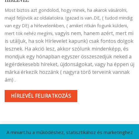
Most biztos azt gondolod, hogy minek, ha akarok vásárolni,
majd feljövök az oldalatokra. Igazad is van..DE, ( tudod mindig
van egy DE) a hírleveleinkben, ( amiket ritkán fogunk küldeni,
vagyis nem, hanem azért, mert mi
mert tök nehéz megírni,
is utáljuk, ha sok Hírlevelet kapunk) csak fontos dolgok
lesznek. Ha akció lesz, akkor szólunk mindenképp, és
mondjuk egy hónapban egyszer összeszedjük neked a
legérdekesebb híreket, újdonságokat, vagy ha éppen új
márka érkezik hozzánk ( nagyra törő terveink vannak
ám) .
HÍRLEVÉL FELIRATKOZÁS
A miniart.hu a működéshez, statisztikához és marketinghez