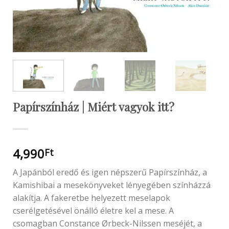
Papírszínház | Miért vagyok itt?
4,990
Ft
A Japánból eredő és igen népszerű Papírszínház, a
Kamishibai a mesekönyveket lényegében színházzá
alakítja. A fakeretbe helyezett meselapok
cserélgetésével önálló életre kel a mese. A
csomagban Constance Ørbeck-Nilssen meséjét, a