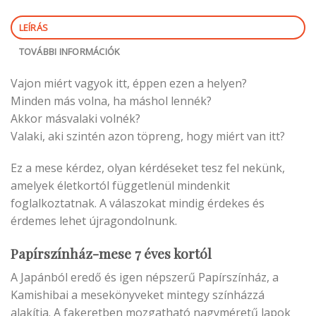
LEÍRÁS
TOVÁBBI INFORMÁCIÓK
Vajon miért vagyok itt, éppen ezen a helyen?
Minden más volna, ha máshol lennék?
Akkor másvalaki volnék?
Valaki, aki szintén azon töpreng, hogy miért van itt?
Ez a mese kérdez, olyan kérdéseket tesz fel nekünk,
amelyek életkortól függetlenül mindenkit
foglalkoztatnak. A válaszokat mindig érdekes és
érdemes lehet újragondolnunk.
Papírszínház-mese 7 éves kortól
A Japánból eredő és igen népszerű Papírszínház, a
Kamishibai a mesekönyveket mintegy színházzá
alakítja. A fakeretben mozgatható nagyméretű lapok