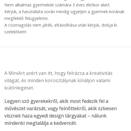
Nem alkalmas gyermekek számára 3 éves életkor alatt.
Kérjük, a használata során mindig ügyeljen a gyermek korának
megfelelő felügyeletre.
A csomagolás nem játék, eltávolítása után kérjük, dobja ki
szelektíven!
A MiniArt azért van itt, hogy felrázza a kreativitás
világát, és minden korosztálynak kínáljon valami
különlegeset.
Legyen szó gyerekekről, akik most fedezik fel a
művészet varázsát, vagy felnőttekről, akik szívesen
visznek haza egyedi design tárgyakat – nálunk
mindenki megtalálja a kedvencét.