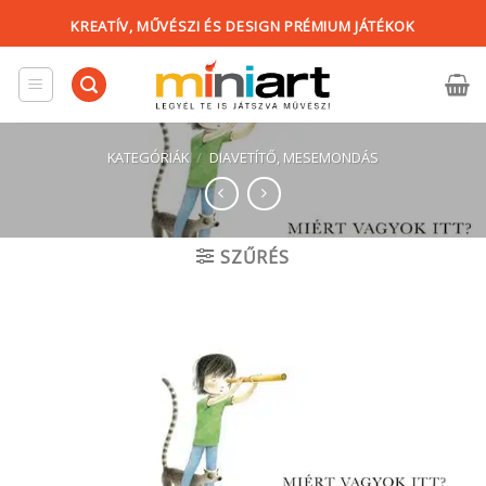
Skip
KREATÍV, MŰVÉSZI ÉS DESIGN PRÉMIUM JÁTÉKOK
to
content
KATEGÓRIÁK
/
DIAVETÍTŐ, MESEMONDÁS
SZŰRÉS