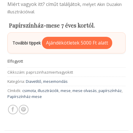
Miért vagyok itt? címűt találjátok,
melyet Akin Duzakin
illusztrációival.
Papírszínház-mese 7 éves kortól.
Ajándékötletek 5000 Ft alatt
További tippek
Elfogyott
Cikkszám:
paprszinhazmiertvagyokitt
Kategória:
Diavetítő, mesemondás
Címkék:
csimota
,
illusztrációk
,
mese
,
mese olvasás
,
papírszínház
,
Papírszínház-mese