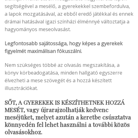
segítségével a mesélő, a gyerekekkel szembefordulva,
a lapok mozgatásával, az ebből eredő játékkal és ennek
drámai hatásával igazi színházi élménnyé változtatja a
hagyományos meseolvasást.
Legfontosabb sajátossága, hogy képes a gyerekek
figyelmét maximálisan fókuszálni.
Nem szükséges többé az olvasás megszakítása, a
könyv körbeadogatása, minden hallgató egyszerre
élvezheti a mese szövegét és a hozzá készített
illusztrációkat.
SŐT, A GYEREKEK IS KÉSZÍTHETNEK HOZZÁ
MESÉT, vagy újrarajzolhatják kedvenc
meséjüket, melyet azután a keretbe csúsztatva
könnyedén fel lehet használni a további közös
olvasásokhoz.