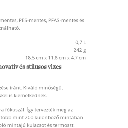
S-mentes, PES-mentes, PFAS-mentes és
ználható.
0,7 L
242 g
18.5 cm x 11.8 cm x 4.7 cm
novatív és stílusos vizes
zése iránt. Kiváló minőségű,
kel is kiemelkednek.
ra fókuszál. Így tervezték meg az
, több mint 200 különböző mintában
ló mintájú kulacsot és termoszt.