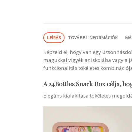
LEÍRÁS
TOVÁBBI INFORMÁCIÓK
MÁ
Képzeld el, hogy van egy uzsonnásdobo
magukkal vigyék az iskolába vagy a já
funkcionalitás tökéletes kombinációj
A 24Bottles Snack Box célja, ho
Elegáns kialakítása tökéletes megoldás