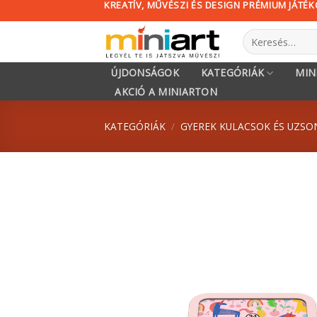
KREATÍV, MŰVÉSZI ÉS DESIGN PRÉMIUM JÁTÉ
Skip
to
Keresés
content
a
következőre:
ÚJDONSÁGOK
KATEGÓRIÁK
MIN
AKCIÓ A MINIARTON
KATEGÓRIÁK
/
GYEREK KULACSOK ÉS UZ