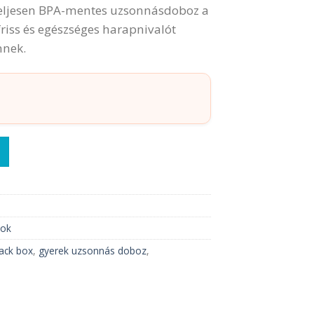
teljesen BPA-mentes uzsonnásdoboz a
friss és egészséges harapnivalót
nnek.
ic Friends mennyiség
zok
ack box
,
gyerek uzsonnás doboz
,