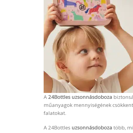
A
24Bottles uzsonnásdoboza
biztonsá
műanyagok mennyiségének csökkentésér
falatokat.
A 24Bottles
uzsonnásdoboza
több, mi