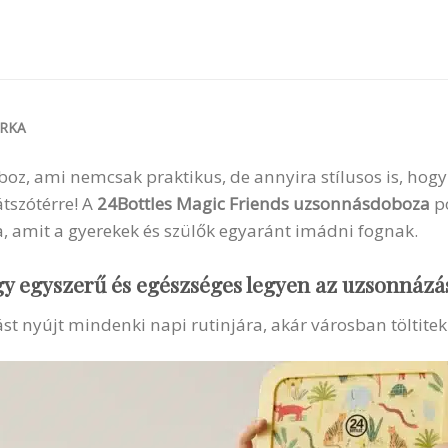
RKA
z, ami nemcsak praktikus, de annyira stílusos is, hogy 
tszótérre! A
24Bottles Magic Friends uzsonnásdoboza
po
a, amit a gyerekek és szülők egyaránt imádni fognak.
gy egyszerű és egészséges legyen az uzsonnázás
t nyújt mindenki napi rutinjára, akár városban töltitek 