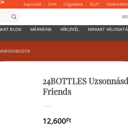
KOK
Kapcsolat
GYIK
Cégadatok
ÁSZF
Adatvédelmi
BE
IART BLOG
MÁRKÁINK
HÍRLEVÉL
MINIART VÁLOGAT
SONNÁSDOBOZOK
24BOTTLES Uzsonnásdo
Friends
12,600
Ft