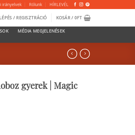
 irányelvek
Rólunk
HÍRLEVÉL
LÉPÉS / REGISZTRÁCIÓ
KOSÁR /
0
FT
ÁSOK
MÉDIA MEGJELENÉSEK
boz gyerek | Magic