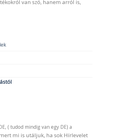
ékokról van szó, hanem arról is,
elek
lástól
DE, ( tudod mindig van egy DE) a
ert mi is utáljuk, ha sok Hírlevelet