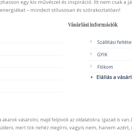
sson egy kis művészet és inspiráció. Itt nem csak a ját
 energiákat – mindezt stílusosan és szórakoztatóan!
Vásárlási információk
Szállítási feltét
GYIK
Fiókom
Elállás a vásár
akarok vásárolni, majd feljövök az oldalatokra. Igazad is van..
vagyis nem, hanem azért, m
küldeni, mert tök nehéz megírni,