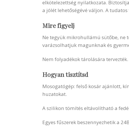
elkötelezettség nyilatkozata. Biztosí
a jólét lehetőségévé váljon. A tudato
Mire figyelj
Ne tegyük mikrohullámú sütőbe, ne t
varázsolhatjuk magunknak és gyermek
Nem folyadékok tárolására tervezték
Hogyan tisztítsd
Mosogatógép: felső kosár ajánlott, k
huzatokat.
A szilikon tömítés eltávolítható a fe
Egyes fűszerek beszennyezhetik a 24B