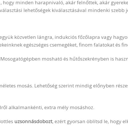
tja, hogy minden harapnivaló, akár felnőttek, akár gyerek
s választási lehetőségek kiválasztásával mindenki szebb 
együk közvetlen lángra, indukciós főzőlapra vagy hagyo
einknek egészséges csemegéket, finom falatokat és fin
. Mosogatógépben mosható és hűtőszekrényben is haszn
íméletes mosás. Lehetőség szerint mindig előnyben része
délről alkalmankénti, extra mély mosáshoz.
ottles
uzsonnásdobozt
, ezért gyorsan öblítsd le, hogy el