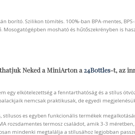
itán borító. Szilikon tömítés. 100%-ban BPA-mentes, BP
lső. Mosogatógépben mosható és hűtőszekrényben is has
thatjuk Neked a MiniArton a
24Bottles
-t, az in
 egy elkötelezettség a fenntarthatóság és a stílus ötvö
palackjaik nemcsak praktikusak, de egyedi megjelenésük
ós, stílusos es egyben funkcionális termékek megalkotásá
MA rozsdamentes termosz családot, amik 3-3 méretben
tosan mindenki megtalálja a stílusához legjobban passzo