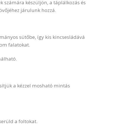
ek számára készüljön, a táplálkozás és
jövőjéhez járulunk hozzá.
mányos sütőbe, így kis kincsesládává
om falatokat.
álható.
sítjük a kézzel mosható mintás
kerüld a foltokat.