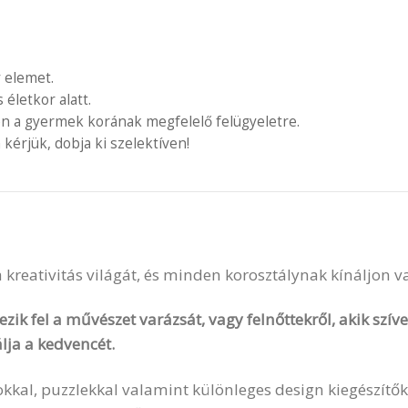
 elemet.
letkor alatt.
en a gyermek korának megfelelő felügyeletre.
 kérjük, dobja ki szelektíven!
 a kreativitás világát, és minden korosztálynak kínáljon 
zik fel a művészet varázsát, vagy felnőttekről, akik szí
lja a kedvencét.
okkal, puzzlekkal valamint különleges design kiegészítők