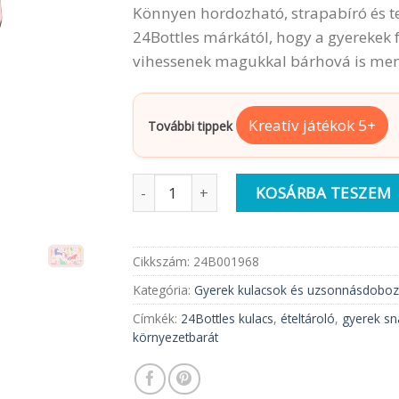
Könnyen hordozható, strapabíró és 
24Bottles márkától, hogy a gyerekek 
vihessenek magukkal bárhová is me
Kreatív játékok 5+
További tippek
24BOTTLES Uzsonnásdoboz gyerek | Mag
KOSÁRBA TESZEM
Cikkszám:
24B001968
Kategória:
Gyerek kulacsok és uzsonnásdobo
Címkék:
24Bottles kulacs
,
ételtároló
,
gyerek sn
környezetbarát