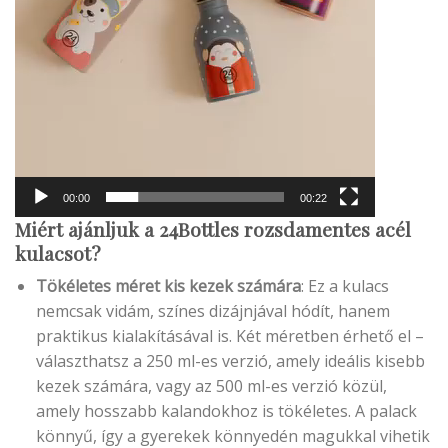
00:00
00:22
Miért ajánljuk a 24Bottles rozsdamentes acél
kulacsot?
Tökéletes méret kis kezek számára
: Ez a kulacs
nemcsak vidám, színes dizájnjával hódít, hanem
praktikus kialakításával is. Két méretben érhető el –
választhatsz a 250 ml-es verzió, amely ideális kisebb
kezek számára, vagy az 500 ml-es verzió közül,
amely hosszabb kalandokhoz is tökéletes. A palack
könnyű, így a gyerekek könnyedén magukkal vihetik