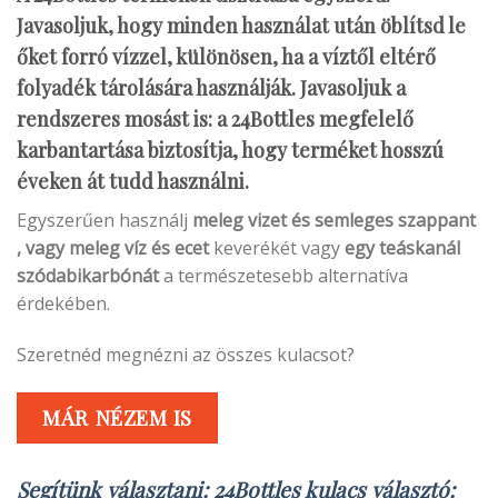
Javasoljuk, hogy minden használat után öblítsd le
őket forró vízzel, különösen, ha a víztől eltérő
folyadék tárolására használják. Javasoljuk a
rendszeres mosást is: a 24Bottles megfelelő
karbantartása biztosítja, hogy terméket hosszú
éveken át tudd használni.
Egyszerűen használj
meleg vizet és semleges szappant
, vagy
meleg víz és ecet
keverékét vagy
egy teáskanál
szódabikarbónát
a természetesebb alternatíva
érdekében.
Szeretnéd megnézni az összes kulacsot?
MÁR NÉZEM IS
Segítünk választani: 24Bottles kulacs választó: