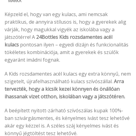
MÁRKA
Képzeld el, hogy van egy kulacs, ami nemcsak
praktikus, de annyira stílusos is, hogy a gyerekek alig
várják, hogy magukkal vigyék az iskolába vagy a
játszótérre! A
24Bottles Kids rozsdamentes acél
kulacs
pontosan ilyen – egyedi dizájn és funkcionalitás
tökéletes kombinációja, amit a gyerekek és szülők
egyaránt imádni fognak.
A Kids rozsdamentes acél kulacs egy extra könnyű, nem
szigetelt, újrafelhasználható kulacs szívószállal.
Arra
tervezték, hogy a kicsik kezei könnyen és önállóan
ihassanak vizet otthon, iskolában vagy a játszótéren.
A beépített nyitott-zárható szívószálas kupak 100%-
ban szivárgásmentes, és kényelmes ivást tesz lehetővé
akár egy kézzel is. A széles száj kényelmes ivást és
könnyű jégtöltést tesz lehetővé.