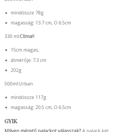
mindössze 78g
magasság: 13.7 cm, O 6.5cm
330 ml:
Clima
!!!
15cm magas,
átmérője: 7.3 cm
202g
500ml:Urban
mindössze 117g
magasság: 20.5 cm, O 6.5cm
GYIK
Milyen méretű palackot válasszak?
A palack két