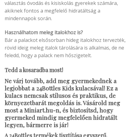
választás óvodás és kisiskolás gyerekek számára,
akiknek fontos a megfelelő hidratáltság a
mindennapok során.
Használhatom meleg italokhoz is?
Bár a palackot elsősorban hideg italokhoz tervezték,
rövid ideig meleg italok tárolására is alkalmas, de ne
feledd, hogy a palack nem hőszigetelt.
Tedd a kosaradba most!
Ne várj tovább, add meg gyermekednek a
legjobbat a 24Bottles Kids kulacsával! Ez a
kulacs nemcsak stílusos és praktikus, de
környezetbarát megoldás is. Vásárold meg
most a Miniart.hu-n, és biztosítsd, hogy
gyermeked mindig megfelelően hidratált
legyen, bármerre is jár!
A 24Bottles termékek tisztítása egyszerű.