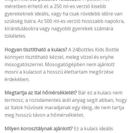
méretben érhető el: a 250 ml-es verzió kisebb
gyerekeknek ideális, vagy ha csak rövidebb időre van
szükség italra. Az 500 ml-es verzió hosszabb napokra,
kirándulásokra vagy nagyobb gyerekek számára
tökéletes.
Hogyan tisztítható a kulacs?
A 24Bottles Kids Bottle
könnyen tisztítható kézzel, meleg vízzel és enyhe
mosogatószerrel. Mosogatógépben nem ajánlott
mosni a kulacsot a hosszú élettartam megőrzése
érdekében.
Megtartja az ital hőmérsékletét?
Bár ez a kulacs nem
termosz, a rozsdamentes acél anyag segít abban, hogy
az italok hűvösek maradjanak egy ideig, de nem tartja
meg hosszú távon a hőmérsékletet.
Milyen korosztálynak ajánlott?
Ez a kulacs ideális