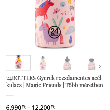
24BOTTLES Gyerek rozsdamentes acél
kulacs | Magic Friends | Több méretben
Ártartomány:
6,990
–
12,200
Ft
Ft