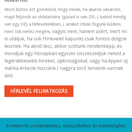
Most biztos azt gondolod, hogy minek, ha akarok vásárolni,
majd feljövök az oldalatokra. Igazad is van..DE, ( tudod mindig
van egy DE) a hírleveleinkben, ( amiket ritkán fogunk küldeni,
vagyis nem, hanem azért, mert mi
mert tök nehéz megírni,
is utáljuk, ha sok Hírlevelet kapunk) csak fontos dolgok
lesznek. Ha akció lesz, akkor szólunk mindenképp, és
mondjuk egy hónapban egyszer összeszedjük neked a
legérdekesebb híreket, újdonságokat, vagy ha éppen új
márka érkezik hozzánk ( nagyra törő terveink vannak
ám) .
HÍRLEVÉL FELIRATKOZÁS
A miniart.hu a működéshez, statisztikához és marketinghez