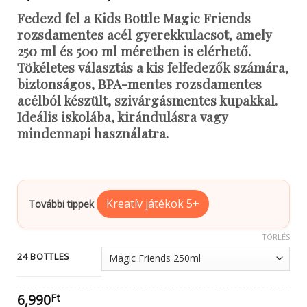
6,990Ft
Fedezd fel a Kids Bottle Magic Friends
-
rozsdamentes acél gyerekkulacsot, amely
12,200Ft
250 ml és 500 ml méretben is elérhető.
Tökéletes választás a kis felfedezők számára,
biztonságos, BPA-mentes rozsdamentes
acélból készült, szivárgásmentes kupakkal.
Ideális iskolába, kirándulásra vagy
mindennapi használatra.
Kreatív játékok 5+
További tippek
TÖRLÉS
24 BOTTLES
6,990
Ft