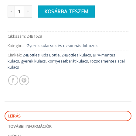
24BOTTLES Gyerek rozsdamentes acél kulacs | Magic Friends
KOSÁRBA TESZEM
Cikkszám:
24B1628
Kategória:
Gyerek kulacsok és uzsonnásdobozok
Címkék:
24Bottles Kids Bottle
,
24Bottles kulacs
,
BPA-mentes
kulacs
,
gyerek kulacs
,
környezetbarát kulacs
,
rozsdamentes acél
kulacs
LEÍRÁS
TOVÁBBI INFORMÁCIÓK