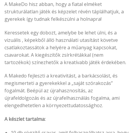
A MakeDo hisz abban, hogy a fiatal elméket
strukturálatlan játék és képzelet révén táplálhatjuk, a
gyerekek így tudnak felkészülni a holnapra!
Keressetek egy dobozt, amelybe be lehet ülni, és a
vizuális , képekből álló használati utasítást követve
csatlakoztassátok a helyére a műanyag kapcsokat,
csavarokat. A kiegészítők zsírkrétákkal (nem
tartozékok) színezhetők a kreatívabb játék érdekében.
A Makedo fejleszti a kreativitást, a barkácsolást, és
megismerteti a gyerekekkel a „saját szórakozás”
fogalmát. Beépül az újrahasznosítás, az
újrafeldolgozás és az újrafelhasználás fogalma, ami
elengedhetetlen a környezettudatossághoz.
A készlet tartalma:
10 db rögzítő csavar, amit felhasználhatsz arra, hogy