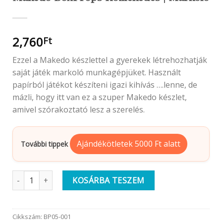
2,760
Ft
Ezzel a Makedo készlettel a gyerekek létrehozhatják
saját játék markoló munkagépjüket. Használt
papírból játékot készíteni igazi kihívás ….lenne, de
mázli, hogy itt van ez a szuper Makedo készlet,
amivel szórakoztató lesz a szerelés.
Ajándékötletek 5000 Ft alatt
További tippek
Makedo BoxProps Közlekedés | Markoló mennyiség
KOSÁRBA TESZEM
Cikkszám:
BP05-001