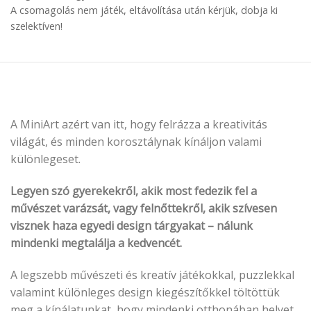
A csomagolás nem játék, eltávolítása után kérjük, dobja ki
szelektíven!
A MiniArt azért van itt, hogy felrázza a kreativitás
világát, és minden korosztálynak kínáljon valami
különlegeset.
Legyen szó gyerekekről, akik most fedezik fel a
művészet varázsát, vagy felnőttekről, akik szívesen
visznek haza egyedi design tárgyakat – nálunk
mindenki megtalálja a kedvencét.
A legszebb művészeti és kreatív játékokkal, puzzlekkal
valamint különleges design kiegészítőkkel töltöttük
meg a kínálatunkat, hogy mindenki otthonában helyet