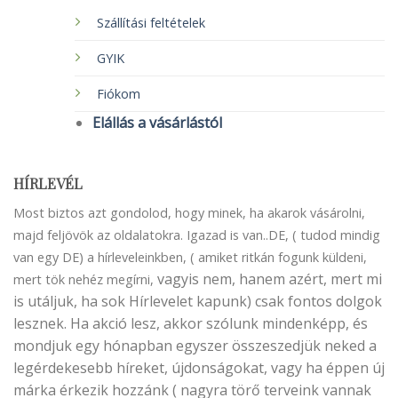
Szállítási feltételek
GYIK
Fiókom
Elállás a vásárlástól
HÍRLEVÉL
Most biztos azt gondolod, hogy minek, ha akarok vásárolni,
majd feljövök az oldalatokra. Igazad is van..DE, ( tudod mindig
van egy DE) a hírleveleinkben, ( amiket ritkán fogunk küldeni,
vagyis nem, hanem azért, mert mi
mert tök nehéz megírni,
is utáljuk, ha sok Hírlevelet kapunk) csak fontos dolgok
lesznek. Ha akció lesz, akkor szólunk mindenképp, és
mondjuk egy hónapban egyszer összeszedjük neked a
legérdekesebb híreket, újdonságokat, vagy ha éppen új
márka érkezik hozzánk ( nagyra törő terveink vannak