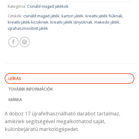
Kategória:
Csináld magad játékok
Címkék:
csináld magad játék
,
karton játék
,
kreatív játék fiúknak
,
kreatív játék kicsiknek
,
kreatív játék lányoknak
,
makedo játék
,
újrahasznosított játék
LEÍRÁS
TOVÁBBI INFORMÁCIÓK
MÁRKA
A doboz 17 újrafelhasználható darabot tartalmaz,
amiknek segítségével megalkothatod saját,
különbejáratú markológépedet.