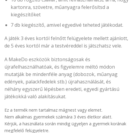
kartonra, szövetre, műanyagra felerősítsd a
kiegészítőket
7 db kiegészítő, amivel egyedivé teheted játékodat.
A játék 3 éves kortól felnőtt felügyelete mellett ajánlott,
de 5 éves kortól már a testvéreddel is játszhatsz vele.
A MakeDo eszközök biztonságosak és
újrafelhasználhatóak, és figyelemre méltó módon
mutatják be mindenféle anyag (dobozok, műanyag
edények, palackfedelek stb.) újrahasználását, és
néhány egyszerű lépésben eredeti, egyedi gyártású
játékokká való alakításukat.
Ez a termék nem tartalmaz mágnest vagy elemet.
Nem alkalmas gyermekek számára 3 éves életkor alatt.
Kérjük, a használata során mindig ügyeljen a gyermek korának
megfelelő felügyeletre.