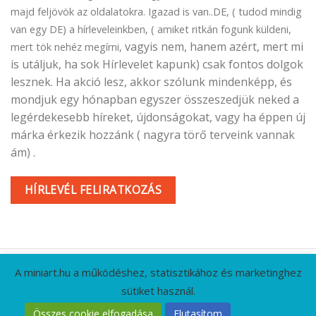
majd feljövök az oldalatokra. Igazad is van..DE, ( tudod mindig
van egy DE) a hírleveleinkben, ( amiket ritkán fogunk küldeni,
vagyis nem, hanem azért, mert mi
mert tök nehéz megírni,
is utáljuk, ha sok Hírlevelet kapunk) csak fontos dolgok
lesznek. Ha akció lesz, akkor szólunk mindenképp, és
mondjuk egy hónapban egyszer összeszedjük neked a
legérdekesebb híreket, újdonságokat, vagy ha éppen új
márka érkezik hozzánk ( nagyra törő terveink vannak
ám) .
HÍRLEVÉL FELIRATKOZÁS
A miniart.hu a működéshez, statisztikához és marketinghez
sütiket használ.
KAPCSOLAT
GYIK
CÉGADATOK
ÁSZF
Összes cookie elfogadása
Elutasítom