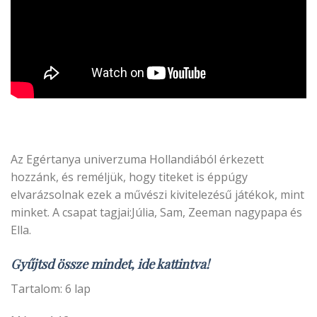
Az Egértanya univerzuma Hollandiából érkezett
hozzánk, és reméljük, hogy titeket is éppúgy
elvarázsolnak ezek a művészi kivitelezésű játékok, mint
minket. A csapat tagjai:Júlia,
Sam, Zeeman nagypapa és
Ella.
Gyűjtsd össze mindet, ide kattintva!
Tartalom: 6 lap