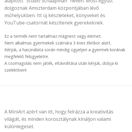
alapított “Studio Schaapman” néven. Most együtt
dolgoznak Amszterdam központjában lévő
műhelyükben. Itt új készleteket, könyveket és
YouTube-csatornát készítenek gyerekeknek.
Ez a termék nem tartalmaz mágnest vagy elemet.
Nem alkalmas gyermekek számára 3 éves életkor alatt.
Kérjük, a használata során mindig ügyeljen a gyermek korának
megfelelő felügyeletre.
A csomagolás nem játék, eltávolítása után kérjük, dobja ki
szelektíven!
A MiniArt azért van itt, hogy felrázza a kreativitás
világát, és minden korosztálynak kínáljon valami
különlegeset.