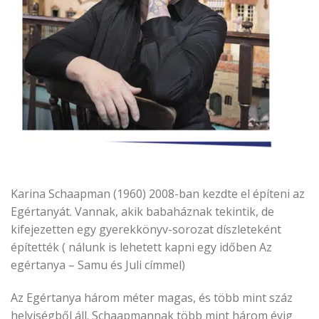
Karina Schaapman (1960) 2008-ban kezdte el építeni az
Egértanyát. Vannak, akik babaháznak tekintik, de
kifejezetten egy gyerekkönyv-sorozat díszleteként
építették ( nálunk is lehetett kapni egy időben
Az
egértanya – Samu és Juli címmel)
Az Egértanya három méter magas, és több mint száz
helyiségből áll. Schaapmannak több mint három évig