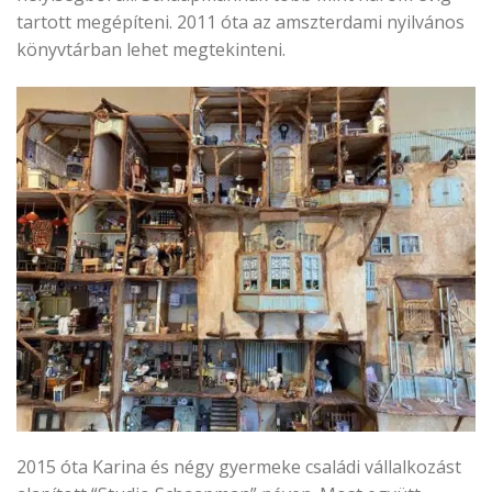
tartott megépíteni. 2011 óta az amszterdami nyilvános
könyvtárban lehet megtekinteni.
2015 óta Karina és négy gyermeke családi vállalkozást