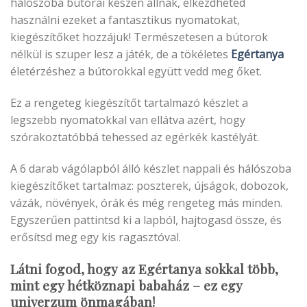
hálószoba bútorai készen állnak, elkezdheted
használni ezeket a fantasztikus nyomatokat,
kiegészítőket hozzájuk! Természetesen a bútorok
nélkül is szuper lesz a játék, de a tökéletes
Egértanya
életérzéshez a bútorokkal együtt vedd meg őket.
Ez a rengeteg kiegészítőt tartalmazó készlet a
legszebb nyomatokkal van ellátva azért, hogy
szórakoztatóbbá tehessed az egérkék kastélyát.
A 6 darab vágólapból álló készlet nappali és hálószoba
kiegészítőket tartalmaz: poszterek, újságok, dobozok,
vázák, növények, órák és még rengeteg más minden.
Egyszerűen pattintsd ki a lapból, hajtogasd össze, és
erősítsd meg egy kis ragasztóval.
Látni fogod, hogy az Egértanya sokkal több,
mint egy hétköznapi babaház – ez egy
univerzum önmagában!