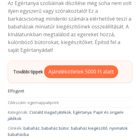
Az Egértanya szobáinak díszítése még soha nem volt
ilyen egyszerű vagy szórakoztató! Ez a
barkácscsomag mindenki számára elérhetővé teszi a
babaházak miniatűr kiegészítőinek összeállítását. A
kínálatunkban megtalálod az egereket hozzá,
különböző bútorokat, kiegészítőket. Építsd fel a
saját Egértanyádat!
Ajándékötletek 5000 Ft alatt
További tippek
Elfogyott
Cikkszám:
egernappaliprint
Kategóriák:
Csináld magad játékok
,
Egértanya
,
Papír és origami
játékok
Címkék:
babaház
,
babaház bútor
,
babaház kiegészítő
,
nyomatok
babaházba