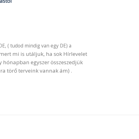
lástól
DE, ( tudod mindig van egy DE) a
ert mi is utáljuk, ha sok Hírlevelet
gy hónapban egyszer összeszedjük
ra törő terveink vannak ám) .