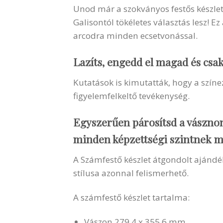
Unod már a szokványos festős készlet
Galisontól tökéletes választás lesz! 
arcodra minden ecsetvonással.
Lazíts, engedd el magad és csak f
Kutatások is kimutatták, hogy a színez
figyelemfelkeltő tevékenység.
Egyszerűen párosítsd a vásznon
minden képzettségi szintnek me
A Számfestő készlet átgondolt ajánd
stílusa azonnal felismerhető.
A számfestő készlet tartalma:
Vászon 279.4 x 355.6 mm