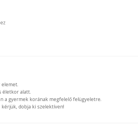
hez
 elemet.
letkor alatt.
en a gyermek korának megfelelő felügyeletre.
 kérjük, dobja ki szelektíven!