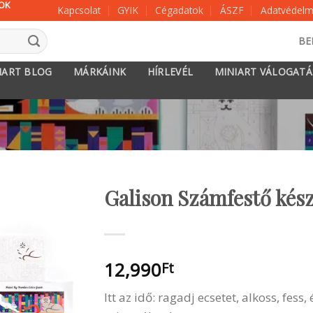
KOK
Kapcsolat
GYIK
Cégadatok
ÁSZF
Adatvédelmi
BE
IART BLOG
MÁRKÁINK
HÍRLEVÉL
MINIART VÁLOGAT
Galison Számfestő kész
12,990
Ft
Itt az idő: ragadj ecsetet, alkoss, fess