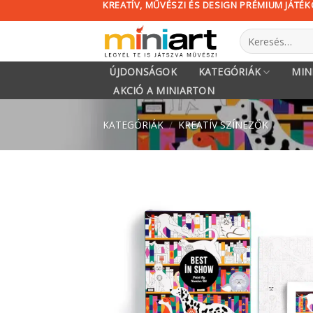
KREATÍV, MŰVÉSZI ÉS DESIGN PRÉMIUM JÁTÉ
Skip
to
Keresés
content
a
következőre:
ÚJDONSÁGOK
KATEGÓRIÁK
MIN
AKCIÓ A MINIARTON
KATEGÓRIÁK
/
KREATÍV SZÍNEZŐK