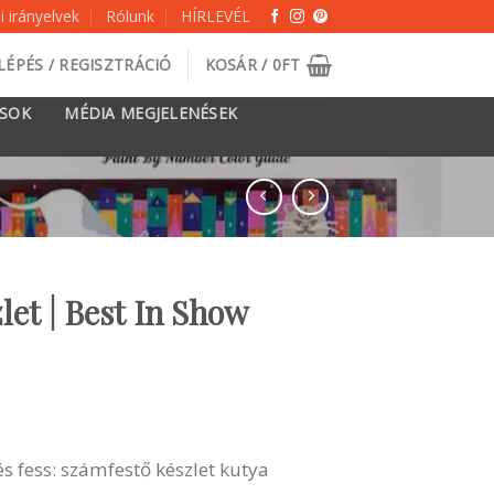
 irányelvek
Rólunk
HÍRLEVÉL
LÉPÉS / REGISZTRÁCIÓ
KOSÁR /
0
FT
ÁSOK
MÉDIA MEGJELENÉSEK
let | Best In Show
, és fess: számfestő készlet kutya