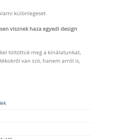
valami különlegeset.
vesen visznek haza egyedi design
kel töltöttük meg a kínálatunkat,
ékokról van szó, hanem arról is,
elek