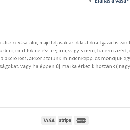
Elállás a vásár
akarok vásárolni, majd feljövök az oldalatokra. Igazad is van..
vagyis nem, hanem azért, m
küldeni, mert tök nehéz megírni,
 Ha akció lesz, akkor szólunk mindenképp, és mondjuk e
ságokat, vagy ha éppen új márka érkezik hozzánk ( nagy