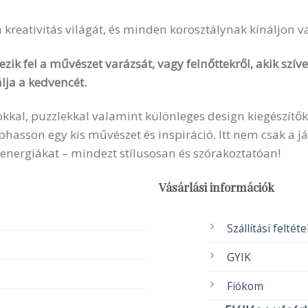
 a kreativitás világát, és minden korosztálynak kínáljon 
zik fel a művészet varázsát, vagy felnőttekről, akik szí
lja a kedvencét.
okkal, puzzlekkal valamint különleges design kiegészítők
sson egy kis művészet és inspiráció. Itt nem csak a ját
 energiákat – mindezt stílusosan és szórakoztatóan!
Vásárlási információk
Szállítási feltét
GYIK
Fiókom