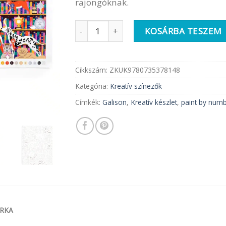
rajongóknak.
Galison Számfestő készlet | Best In Sh
KOSÁRBA TESZEM
Cikkszám:
ZKUK9780735378148
Kategória:
Kreatív színezők
Címkék:
Galison
,
Kreatív készlet
,
paint by num
RKA