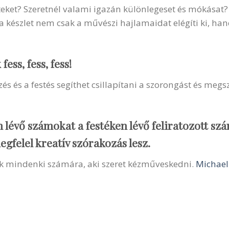
eket? Szeretnél valami igazán különlegeset és mókásat?
Ez a készlet nem csak a művészi hajlamaidat elégíti ki, h
ess, fess, fess!
és és a festés segíthet csillapítani a szorongást és megsz
 lévő számokat a festéken lévő feliratozott s
gfelel kreatív szórakozás lesz.
ék mindenki számára, aki szeret kézműveskedni.
Michael