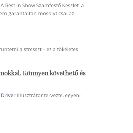
 A Best in Show Számfestő Készlet a
anem garantáltan mosolyt csal az
üntetni a stresszt – ez a tökéletes
zámokkal. Könnyen követhető és
 Driver
illusztrátor tervezte, egyéni