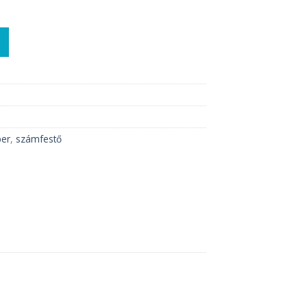
ow mennyiség
ber
,
számfestő