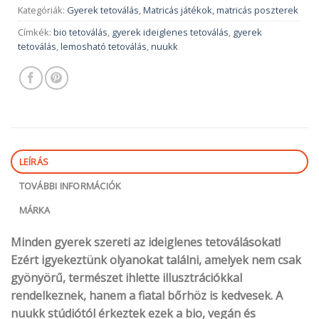
Kategóriák:
Gyerek tetoválás
,
Matricás játékok, matricás poszterek
Címkék:
bio tetoválás
,
gyerek ideiglenes tetoválás
,
gyerek
tetoválás
,
lemosható tetoválás
,
nuukk
LEÍRÁS
TOVÁBBI INFORMÁCIÓK
MÁRKA
Minden gyerek szereti az ideiglenes tetoválásokat!
Ezért igyekeztünk olyanokat találni, amelyek nem csak
gyönyörű, természet ihlette illusztrációkkal
rendelkeznek, hanem a fiatal bőrhöz is kedvesek. A
nuukk stúdiótól érkeztek ezek a bio, vegán és