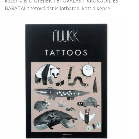
kezén a BIO GYEREK TETOVÁLÁS | KROKODIL ÉS
BARÁTAI-t tetoválást is láthatod, katt a képre.