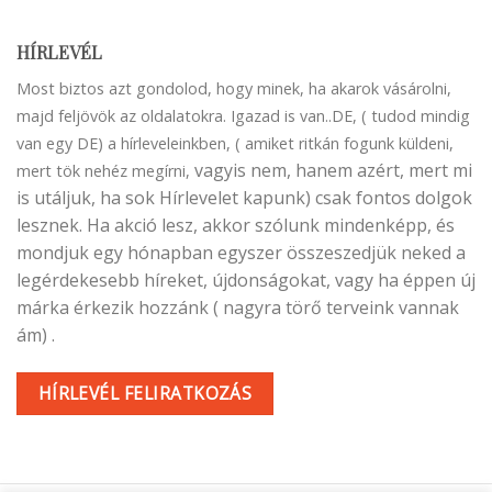
HÍRLEVÉL
Most biztos azt gondolod, hogy minek, ha akarok vásárolni,
majd feljövök az oldalatokra. Igazad is van..DE, ( tudod mindig
van egy DE) a hírleveleinkben, ( amiket ritkán fogunk küldeni,
vagyis nem, hanem azért, mert mi
mert tök nehéz megírni,
is utáljuk, ha sok Hírlevelet kapunk) csak fontos dolgok
lesznek. Ha akció lesz, akkor szólunk mindenképp, és
mondjuk egy hónapban egyszer összeszedjük neked a
legérdekesebb híreket, újdonságokat, vagy ha éppen új
márka érkezik hozzánk ( nagyra törő terveink vannak
ám) .
HÍRLEVÉL FELIRATKOZÁS