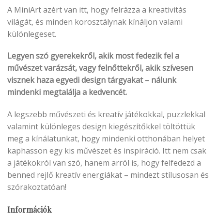
A MiniArt azért van itt, hogy felrázza a kreativitás
világát, és minden korosztálynak kínáljon valami
különlegeset.
Legyen szó gyerekekről, akik most fedezik fel a
művészet varázsát, vagy felnőttekről, akik szívesen
visznek haza egyedi design tárgyakat – nálunk
mindenki megtalálja a kedvencét.
A legszebb művészeti és kreatív játékokkal, puzzlekkal
valamint különleges design kiegészítőkkel töltöttük
meg a kínálatunkat, hogy mindenki otthonában helyet
kaphasson egy kis művészet és inspiráció. Itt nem csak
a játékokról van szó, hanem arról is, hogy felfedezd a
benned rejlő kreatív energiákat – mindezt stílusosan és
szórakoztatóan!
Információk