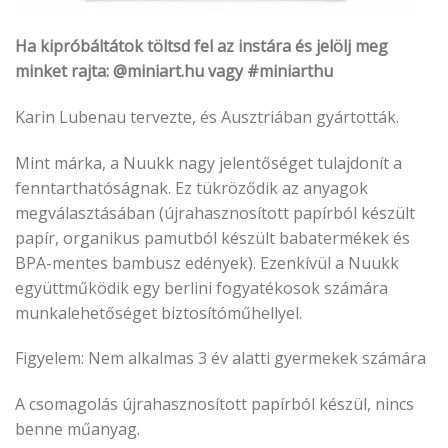
Ha kipróbáltátok töltsd fel az instára és jelölj meg
minket rajta: @miniart.hu vagy #miniarthu
Karin Lubenau tervezte, és Ausztriában gyártották.
Mint márka, a Nuukk nagy jelentőséget tulajdonít a
fenntarthatóságnak. Ez tükröződik az anyagok
megválasztásában (újrahasznosított papírból készült
papír, organikus pamutból készült babatermékek és
BPA-mentes bambusz edények). Ezenkívül a Nuukk
együttműködik egy berlini fogyatékosok számára
munkalehetőséget biztosítóműhellyel.
Figyelem: Nem alkalmas 3 év alatti gyermekek számára
A csomagolás újrahasznosított papírból készül, nincs
benne műanyag.