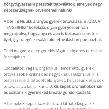
bőrgyógyászatilag tesztelt tetoválások, amelyek nagy
népszerűségnek örvendenek nálunk!
A berlini Nuukk aranyos gyerek tetoválása, a „ÓDA A
TENGERHEZ” kollekció, olyan gyönyörűen van
megrajzolva, hogy anya és apa is biztosan szeretne
ilyet, így az egész család bio tetoválásban pompázhat.
Tedd magadra a tenger élővilágát ideiglenes tetoválás
formájában.
Csodálatos, vegán, organikus, lemosható, gyerek
tetoválások kicsiknek és nagyoknak. Használjuk ki a
testrészeink által adott előnyöket, helyezzünk el jó sok
tetoválást, a lábra, karra.
A kis képek örömet okoznak
és ösztönzik gyermeked kreatív gondolkodását.
A termékek képek közötti fotón látható kisgyerek