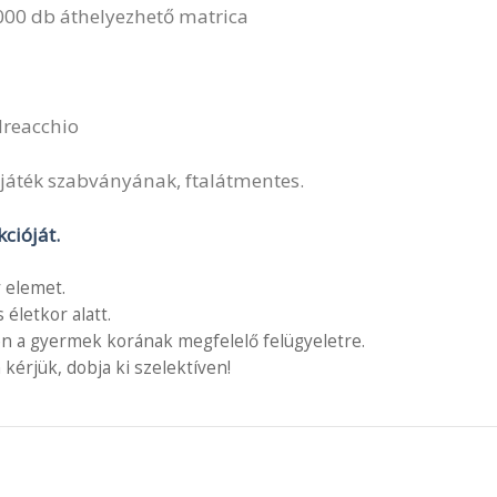
1000 db áthelyezhető matrica
dreacchio
játék szabványának, ftalátmentes.
cióját.
 elemet.
letkor alatt.
en a gyermek korának megfelelő felügyeletre.
 kérjük, dobja ki szelektíven!