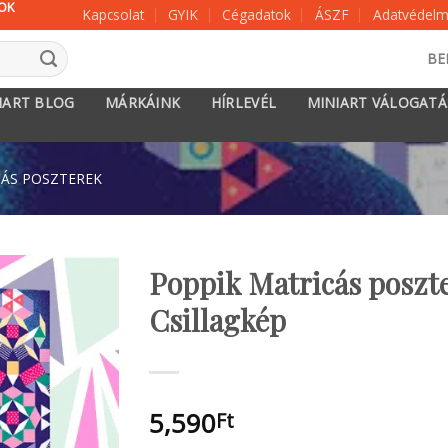
KOK
Kapcsolat
GYIK
Cégadatok
ÁSZF
Adatvédelmi
BE
IART BLOG
MÁRKÁINK
HÍRLEVÉL
MINIART VÁLOGAT
CÁS POSZTEREK
Poppik Matricás poszte
Csillagkép
5,590
Ft