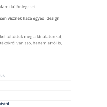
valami különlegeset.
vesen visznek haza egyedi design
kel töltöttük meg a kínálatunkat,
ékokról van szó, hanem arról is,
elek
lástól