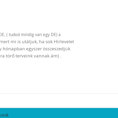
DE, ( tudod mindig van egy DE) a
ert mi is utáljuk, ha sok Hírlevelet
gy hónapban egyszer összeszedjük
ra törő terveink vannak ám) .
znál.
HÍRLEVÉL