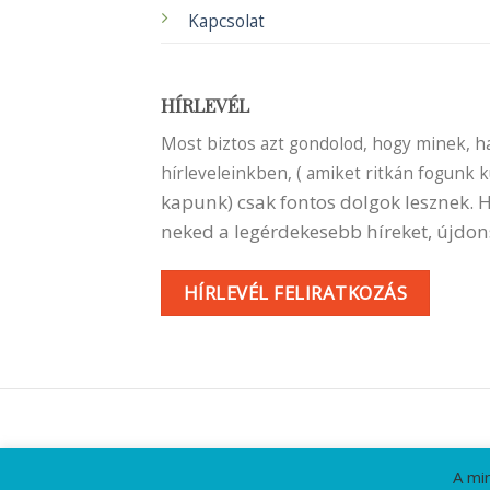
Kapcsolat
HÍRLEVÉL
Most biztos azt gondolod, hogy minek, ha 
hírleveleinkben, ( amiket ritkán fogunk 
kapunk) csak fontos dolgok lesznek.
neked a legérdekesebb híreket, újdon
HÍRLEVÉL FELIRATKOZÁS
A mi
KAPCSOLA