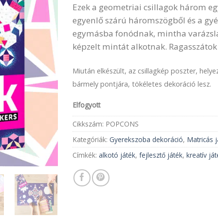
Ezek a geometriai csillagok három eg
egyenlő szárú háromszögből és a gyé
egymásba fonódnak, mintha varázsl
képzelt mintát alkotnak. Ragasszátok
Miután elkészült, az csillagkép poszter, helye
bármely pontjára, tökéletes dekoráció lesz.
Elfogyott
Cikkszám:
POPCONS
Kategóriák:
Gyerekszoba dekoráció
,
Matricás 
Címkék:
alkotó játék
,
fejlesztő játék
,
kreatív já