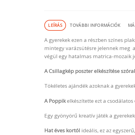
LEÍRÁS
TOVÁBBI INFORMÁCIÓK
MÁ
A gyerekek ezen a részben színes pla
mintegy varázsütésre jelennek meg a
végül egy hatalmas matrica-mozaik jön
A Csillagkép poszter elkészítése szóra
Tökéletes ajándék azoknak a gyerekek
A Poppik
elkészítette ezt a csodálatos
Egy gyönyörű kreatív játék a gyereke
Hat éves kortól
ideális, ez az egyszerű