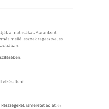
tják a matricákat. Apránként,
más mellé lesznek ragasztva, és
kszobában.
észítésében.
l elkészíteni!
készségeket, ismeretet ad át,
és