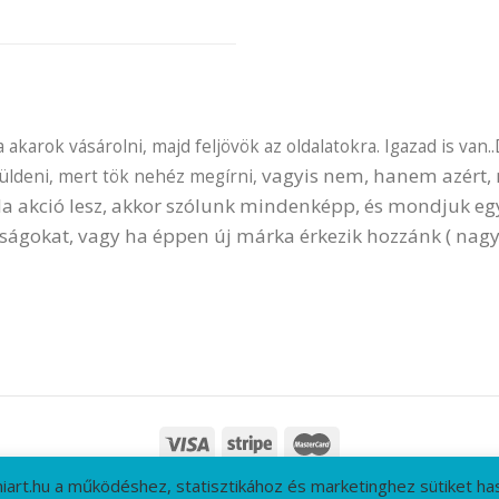
akarok vásárolni, majd feljövök az oldalatokra. Igazad is van..
vagyis nem, hanem azért, m
küldeni, mert tök nehéz megírni,
 Ha akció lesz, akkor szólunk mindenképp, és mondjuk e
ságokat, vagy ha éppen új márka érkezik hozzánk ( nagy
niart.hu a működéshez, statisztikához és marketinghez sütiket has
T
GYIK
CÉGADATOK
ÁSZF
ADATVÉDELMI IRÁNYELVEK
RÓLUNK