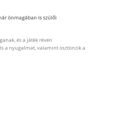
 már önmagában is szülői
anak, és a játék révén
és a nyugalmat, valamint ösztönzik a