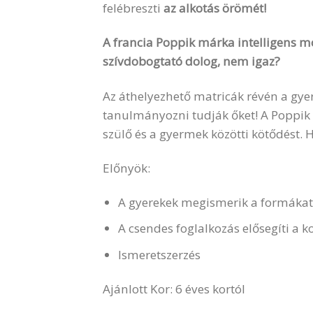
felébreszti
az alkotás örömét!
A francia Poppik márka intelligens m
szívdobogtató dolog, nem igaz?
Az áthelyezhető matricák révén a gye
tanulmányozni tudják őket! A Poppik 
szülő és a gyermek közötti kötődést. 
Előnyök:
A gyerekek megismerik a formákat 
A csendes foglalkozás elősegíti a k
Ismeretszerzés
Ajánlott Kor: 6 éves kortól