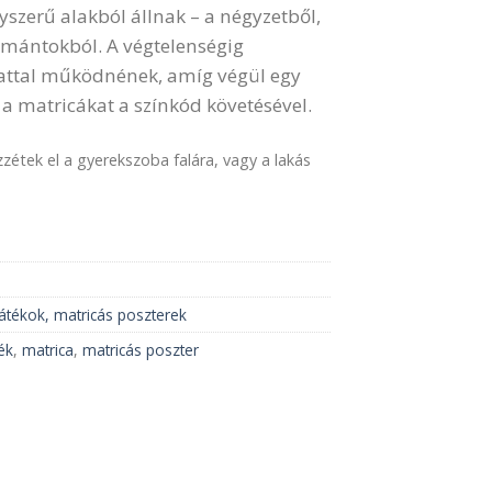
yszerű alakból állnak – a négyzetből,
mántokból. A végtelenségig
attal működnének, amíg végül egy
 a matricákat a színkód követésével.
zzétek el a gyerekszoba falára, vagy a lakás
játékok, matricás poszterek
ték
,
matrica
,
matricás poszter