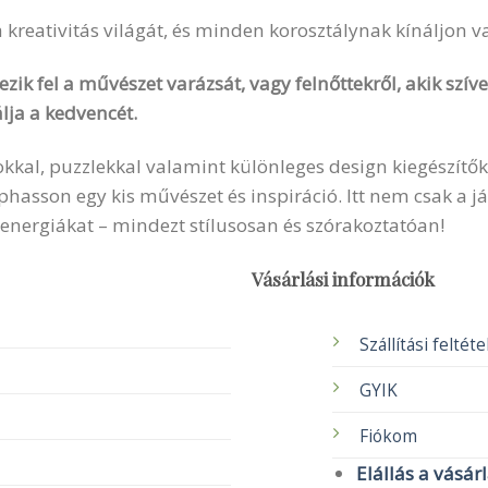
 a kreativitás világát, és minden korosztálynak kínáljon 
zik fel a művészet varázsát, vagy felnőttekről, akik szí
lja a kedvencét.
okkal, puzzlekkal valamint különleges design kiegészítők
sson egy kis művészet és inspiráció. Itt nem csak a ját
 energiákat – mindezt stílusosan és szórakoztatóan!
Vásárlási információk
Szállítási feltét
GYIK
Fiókom
Elállás a vásár