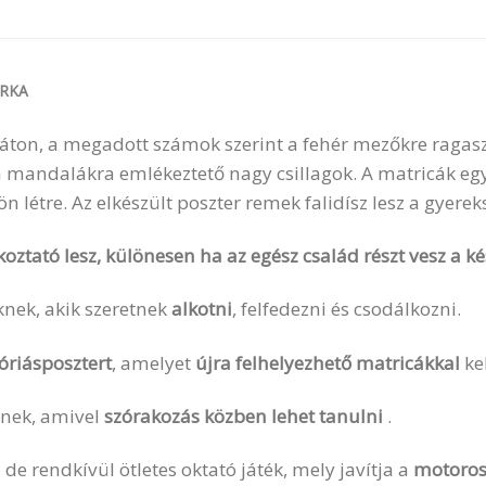
RKA
káton, a megadott számok szerint a fehér mezőkre ragasz
 mandalákra emlékeztető nagy csillagok. A matricák egy
 létre. Az elkészült poszter remek falidísz lesz a gyere
koztató lesz, különesen ha az egész család részt vesz a k
nek, akik szeretnek
alkotni
, felfedezni és csodálkozni.
óriásposztert
, amelyet
újra felhelyezhető matricákkal
kel
knek, amivel
szórakozás közben lehet tanulni
.
, de rendkívül ötletes oktató játék, mely javítja a
motoros 