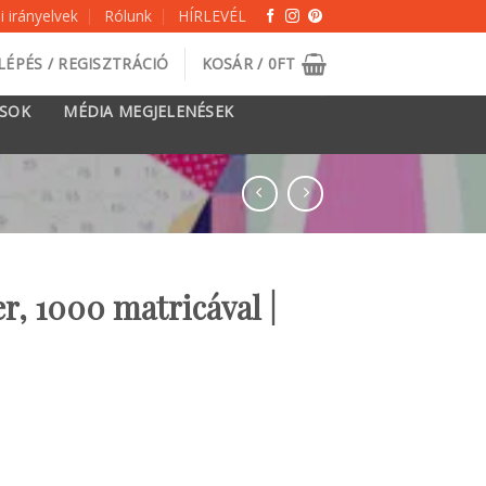
 irányelvek
Rólunk
HÍRLEVÉL
LÉPÉS / REGISZTRÁCIÓ
KOSÁR /
0
FT
ÁSOK
MÉDIA MEGJELENÉSEK
r, 1000 matricával |