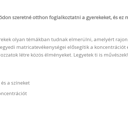
ódon szeretné otthon foglalkoztatni a gyerekeket, és ez
rekek olyan témákban tudnak elmerülni, amelyért rajong
egyedi matricatevékenységei elősegítik a koncentrációt 
Hozzatok létre közös élményeket. Legyetek ti is művészek!
és a színeket
oncentrációt