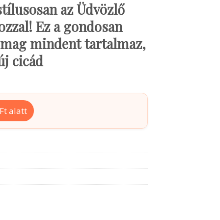
tílusosan az Üdvözlő
ozzal! Ez a gondosan
somag mindent tartalmaz,
új cicád
t alatt