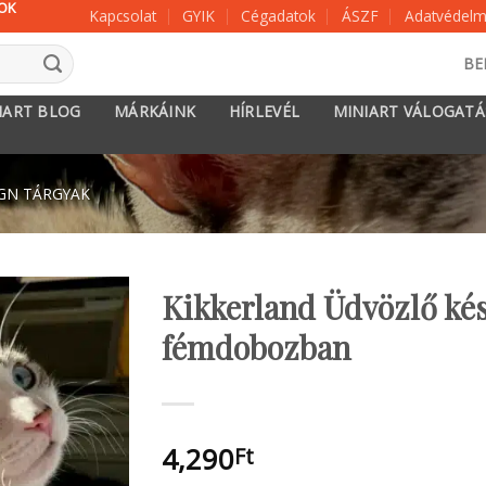
KOK
Kapcsolat
GYIK
Cégadatok
ÁSZF
Adatvédelmi
BE
IART BLOG
MÁRKÁINK
HÍRLEVÉL
MINIART VÁLOGAT
GN TÁRGYAK
Kikkerland Üdvözlő ké
fémdobozban
4,290
Ft