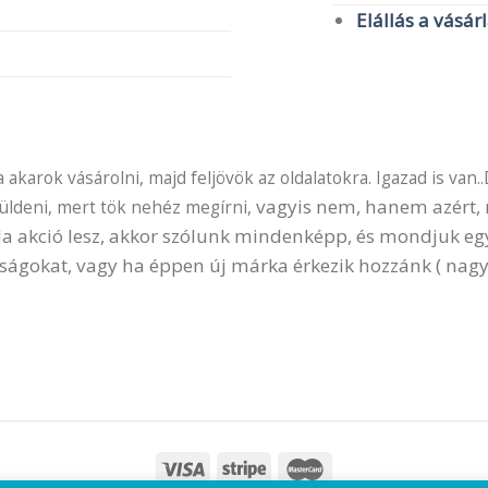
Elállás a vásár
akarok vásárolni, majd feljövök az oldalatokra. Igazad is van..
vagyis nem, hanem azért, m
küldeni, mert tök nehéz megírni,
 Ha akció lesz, akkor szólunk mindenképp, és mondjuk e
ságokat, vagy ha éppen új márka érkezik hozzánk ( nagy