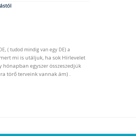
lástól
DE, ( tudod mindig van egy DE) a
ert mi is utáljuk, ha sok Hírlevelet
gy hónapban egyszer összeszedjük
ra törő terveink vannak ám) .