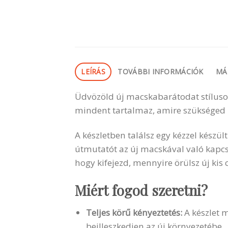
LEÍRÁS
TOVÁBBI INFORMÁCIÓK
MÁ
Üdvözöld új macskabarátodat stílusos
mindent tartalmaz, amire szükséged l
A készletben találsz egy kézzel készü
útmutatót az új macskával való kap
hogy kifejezd, mennyire örülsz új kis
Miért fogod szeretni?
Teljes körű kényeztetés:
A készlet 
beilleszkedjen az új környezetébe.