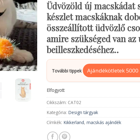
Üdvözöld új macskádat s
készlet macskáknak dob
összeállított üdvözlő c
amire szükséged van az 
beilleszkedéséhez..
Ajándékötletek 5000 F
További tippek
Elfogyott
Cikkszám:
CAT02
Kategória:
Design tárgyak
Címkék:
Kikkerland
,
macskás ajándék