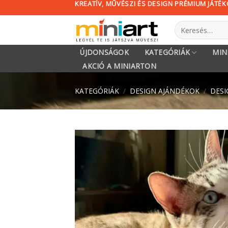
KREATÍV, MŰVÉSZI ÉS DESIGN PRÉMIUM JÁTÉ
Skip
to
Keresés
content
a
következőre:
ÚJDONSÁGOK
KATEGÓRIÁK
MIN
AKCIÓ A MINIARTON
KATEGÓRIÁK
/
DESIGN AJÁNDÉKOK
/
DESI