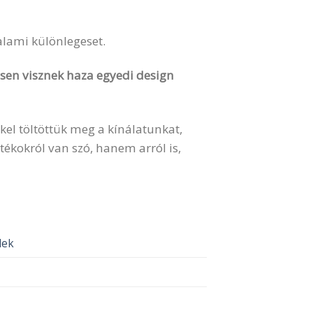
valami különlegeset.
vesen visznek haza egyedi design
kel töltöttük meg a kínálatunkat,
ékokról van szó, hanem arról is,
elek