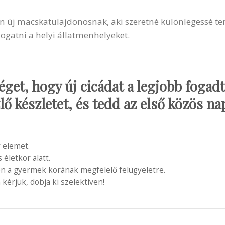
en új macskatulajdonosnak, aki szeretné különlegessé ten
ogatni a helyi állatmenhelyeket.
éget, hogy új cicádat a legjobb fogad
ő készletet, és tedd az első közös na
 elemet.
letkor alatt.
en a gyermek korának megfelelő felügyeletre.
 kérjük, dobja ki szelektíven!