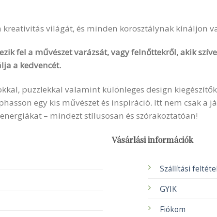
 a kreativitás világát, és minden korosztálynak kínáljon 
zik fel a művészet varázsát, vagy felnőttekről, akik szí
lja a kedvencét.
okkal, puzzlekkal valamint különleges design kiegészítők
sson egy kis művészet és inspiráció. Itt nem csak a ját
 energiákat – mindezt stílusosan és szórakoztatóan!
Vásárlási információk
Szállítási feltét
GYIK
Fiókom