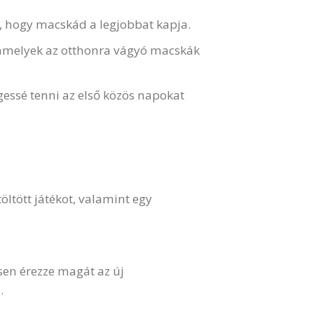
, hogy macskád a legjobbat kapja.
 amelyek az otthonra vágyó macskák
essé tenni az első közös napokat
ltött játékot, valamint egy
sen érezze magát az új
.