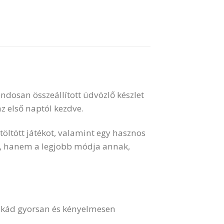
dosan összeállított üdvözlő készlet
z első naptól kezdve.
töltött játékot, valamint egy hasznos
s, hanem a legjobb módja annak,
cskád gyorsan és kényelmesen