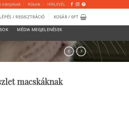
 irányelvek
Rólunk
HÍRLEVÉL
LÉPÉS / REGISZTRÁCIÓ
KOSÁR /
0
FT
ÁSOK
MÉDIA MEGJELENÉSEK
szlet macskáknak