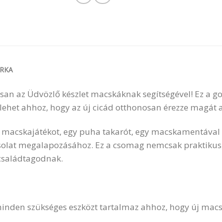
RKA
an az Üdvözlő készlet macskáknak segítségével! Ez a gon
ehet ahhoz, hogy az új cicád otthonosan érezze magát a
lt macskajátékot, egy puha takarót, egy macskamentával 
csolat megalapozásához. Ez a csomag nemcsak praktiku
 családtagodnak.
minden szükséges eszközt tartalmaz ahhoz, hogy új ma