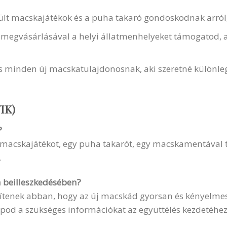
zült macskajátékok és a puha takaró gondoskodnak arról
t megvásárlásával a helyi állatmenhelyeket támogatod,
ás minden új macskatulajdonosnak, aki szeretné különleg
IK)
?
t macskajátékot, egy puha takarót, egy macskamentával tö
.
a beilleszkedésében?
egítenek abban, hogy az új macskád gyorsan és kényelme
pod a szükséges információkat az együttélés kezdetéhez