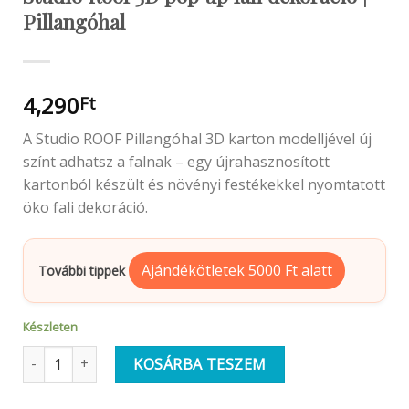
Pillangóhal
4,290
Ft
A Studio ROOF Pillangóhal 3D karton modelljével új
színt adhatsz a falnak – egy újrahasznosított
kartonból készült és növényi festékekkel nyomtatott
öko fali dekoráció.
Ajándékötletek 5000 Ft alatt
További tippek
Készleten
Studio Roof 3D pop up fali dekoráció | Pillangóhal mennyiség
KOSÁRBA TESZEM