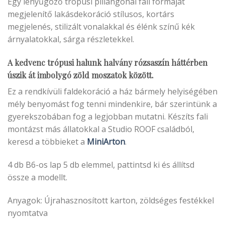
Egy lenyűgöző trópusi pillangóhal fali formáját
megjelenítő lakásdekoráció stílusos, kortárs
megjelenés, stilizált vonalakkal és élénk színű kék
árnyalatokkal, sárga részletekkel.
A kedvenc trópusi halunk halvány rózsaszín háttérben
úszik át imbolygó zöld moszatok között.
Ez a rendkívüli faldekoráció a ház bármely helyiségében
mély benyomást fog tenni mindenkire, bár szerintünk a
gyerekszobában fog a legjobban mutatni. Készíts fali
montázst más állatokkal a Studio ROOF családból,
keresd a többieket a
MiniArton
.
4 db B6-os lap 5 db elemmel, pattintsd ki és állítsd
össze a modellt.
Anyagok: Újrahasznosított karton, zöldséges festékkel
nyomtatva