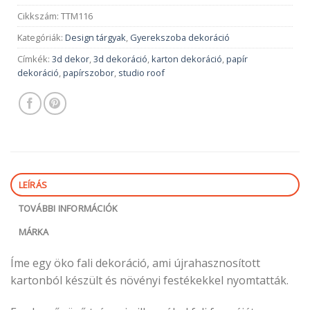
Cikkszám:
TTM116
Kategóriák:
Design tárgyak
,
Gyerekszoba dekoráció
Címkék:
3d dekor
,
3d dekoráció
,
karton dekoráció
,
papír
dekoráció
,
papírszobor
,
studio roof
LEÍRÁS
TOVÁBBI INFORMÁCIÓK
MÁRKA
Íme egy öko fali dekoráció, ami újrahasznosított
kartonból készült és növényi festékekkel nyomtatták.