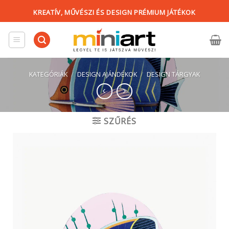
Skip
KREATÍV, MŰVÉSZI ÉS DESIGN PRÉMIUM JÁTÉKOK
to
content
KATEGÓRIÁK
/
DESIGN AJÁNDÉKOK
/
DESIGN TÁRGYAK
SZŰRÉS