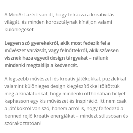
A MiniArt azért van itt, hogy felrázza a kreativitás
világát, és minden korosztálynak kínáljon valami
különlegeset.
Legyen szó gyerekekről, akik most fedezik fel a
művészet varázsát, vagy felnőttekről, akik szívesen
visznek haza egyedi design tárgyakat – nálunk
mindenki megtalálja a kedvencét.
A legszebb művészeti és kreatív játékokkal, puzzlekkal
valamint különleges design kiegészítőkkel töltöttük
meg a kínálatunkat, hogy mindenki otthonában helyet
kaphasson egy kis művészet és inspiráció. Itt nem csak
a játékokról van szó, hanem arról is, hogy felfedezd a
benned rejlő kreatív energiákat – mindezt stílusosan és
szórakoztatóan!