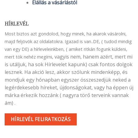
Elállás a vásárlástól
HÍRLEVÉL
Most biztos azt gondolod, hogy minek, ha akarok vásárolni,
majd feljövök az oldalatokra. Igazad is van..DE, ( tudod mindig
van egy DE) a hírleveleinkben, ( amiket ritkán fogunk küldeni,
vagyis nem, hanem azért, mert mi
mert tök nehéz megírni,
is utáljuk, ha sok Hírlevelet kapunk) csak fontos dolgok
lesznek. Ha akció lesz, akkor szólunk mindenképp, és
mondjuk egy hónapban egyszer összeszedjük neked a
legérdekesebb híreket, újdonságokat, vagy ha éppen új
márka érkezik hozzánk ( nagyra törő terveink vannak
ám) .
HÍRLEVÉL FELIRATKOZÁS