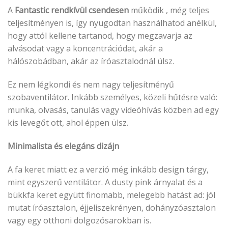
A
Fantastic
rendkívül csendesen
működik , még teljes
teljesítményen is, így nyugodtan használhatod anélkül,
hogy attól kellene tartanod, hogy megzavarja az
alvásodat vagy a koncentrációdat, akár a
hálószobádban, akár az íróasztalodnál ülsz.
Ez nem légkondi és nem nagy teljesítményű
szobaventilátor. Inkább személyes, közeli hűtésre való:
munka, olvasás, tanulás vagy videóhívás közben ad egy
kis levegőt ott, ahol éppen ülsz.
Minimalista és elegáns dizájn
A fa keret miatt ez a verzió még inkább design tárgy,
mint egyszerű ventilátor. A dusty pink árnyalat és a
bükkfa keret együtt finomabb, melegebb hatást ad: jól
mutat íróasztalon, éjjeliszekrényen, dohányzóasztalon
vagy egy otthoni dolgozósarokban is.