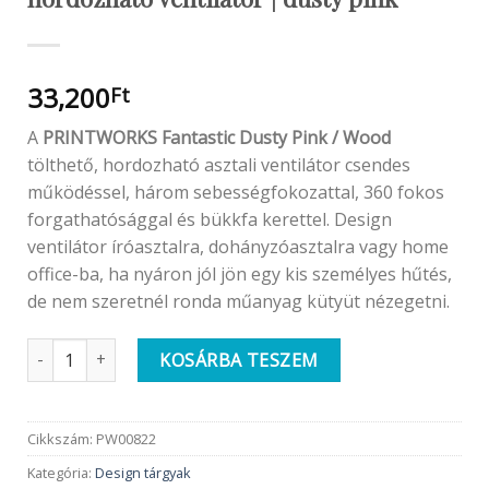
33,200
Ft
A
PRINTWORKS Fantastic Dusty Pink / Wood
tölthető, hordozható asztali ventilátor csendes
működéssel, három sebességfokozattal, 360 fokos
forgathatósággal és bükkfa kerettel. Design
ventilátor íróasztalra, dohányzóasztalra vagy home
office-ba, ha nyáron jól jön egy kis személyes hűtés,
de nem szeretnél ronda műanyag kütyüt nézegetni.
PRINTWORKS design | Fantastic wood hordozható ventilátor |
KOSÁRBA TESZEM
Cikkszám:
PW00822
Kategória:
Design tárgyak