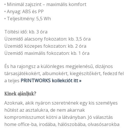
• Minimál zajszint – maximális komfort
• Anyag: ABS és PP
• Teljesítmény: 5,5 Wh
Töltési idő: kb. 3 óra
Üzemidő alacsony fokozaton: kb. 3,5 óra
Üzemidő közepes fokozaton: kb. 2 óra
Üzemidő maximális fokozaton: kb. 1 óra
És ha rajongsz a különleges megjelenésű, dizájnos
társasjátékokért, albumokért, kiegészítőkért, fedezd fel
a teljes
PRINTWORKS kollekciót itt »
Kinek ajánljuk?
Azoknak, akik nyáron szeretnének egy kis személyes
hűtést az asztalukra, de nem akarnak
kompromisszumot kötni a látványban. Jó választás
home office-ba, irodába, hálószobába, olvasósarokba