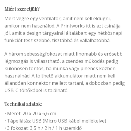
Miért szeretjük?
Mert végre egy ventilátor, amit nem kell eldugni,
amikor nem használod. A Printworks itt is azt csinálja
jól, amit a design tárgyainál általában: egy hétköznapi
funkciót tesz szebbé, tisztábbá és vállalhatóbbá.
A három sebességfokozat miatt finomabb és erősebb
légmozgás is választható, a csendes működés pedig
különösen fontos, ha munka vagy pihenés közben
használnád. A tölthető akkumulátor miatt nem kell
állandóan konnektor mellett tartani, a dobozban pedig
USB-C töltőkábel is található.
Technikai adatok:
• Méret: 20 x 20 x 6,6 cm
• Tápellátás: USB (Micro USB kábel mellékelve)
• 3 fokozat: 3,5 h / 2 h / 1 h üzemidő