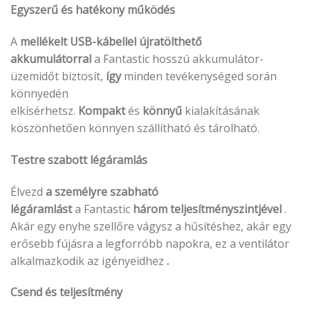
Egyszerű és hatékony működés
A
mellékelt USB-kábellel
újratölthető
akkumulátorral
a Fantastic hosszú akkumulátor-
üzemidőt biztosít,
így
minden tevékenységed során
könnyedén
elkísérhetsz.
Kompakt
és
könnyű
kialakításának
köszönhetően könnyen szállítható és tárolható.
Testre szabott légáramlás
Élvezd
a személyre szabható
légáramlást
a Fantastic
három teljesítményszintjével
.
Akár egy enyhe szellőre vágysz a hűsítéshez, akár egy
erősebb fújásra a legforróbb napokra, ez a ventilátor
alkalmazkodik az igényeidhez
.
Csend és teljesítmény