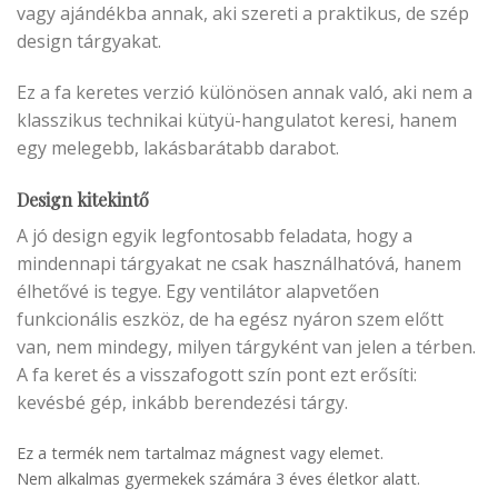
vagy ajándékba annak, aki szereti a praktikus, de szép
design tárgyakat.
Ez a fa keretes verzió különösen annak való, aki nem a
klasszikus technikai kütyü-hangulatot keresi, hanem
egy melegebb, lakásbarátabb darabot.
Design kitekintő
A jó design egyik legfontosabb feladata, hogy a
mindennapi tárgyakat ne csak használhatóvá, hanem
élhetővé is tegye. Egy ventilátor alapvetően
funkcionális eszköz, de ha egész nyáron szem előtt
van, nem mindegy, milyen tárgyként van jelen a térben.
A fa keret és a visszafogott szín pont ezt erősíti:
kevésbé gép, inkább berendezési tárgy.
Ez a termék nem tartalmaz mágnest vagy elemet.
Nem alkalmas gyermekek számára 3 éves életkor alatt.