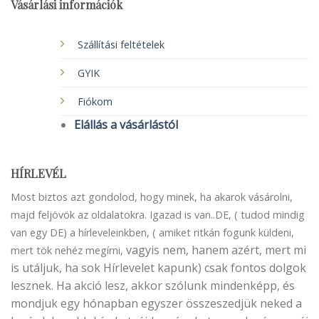
Vásárlási információk
Szállítási feltételek
GYIK
Fiókom
Elállás a vásárlástól
HÍRLEVÉL
Most biztos azt gondolod, hogy minek, ha akarok vásárolni,
majd feljövök az oldalatokra. Igazad is van..DE, ( tudod mindig
van egy DE) a hírleveleinkben, ( amiket ritkán fogunk küldeni,
vagyis nem, hanem azért, mert mi
mert tök nehéz megírni,
is utáljuk, ha sok Hírlevelet kapunk) csak fontos dolgok
lesznek. Ha akció lesz, akkor szólunk mindenképp, és
mondjuk egy hónapban egyszer összeszedjük neked a