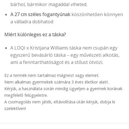
bárhol, bármikor magaddal viheted.
A 27 cm széles fogantyúnak
köszönhetően könnyen
a válladra dobhatod
Miért különleges ez a táska?
A LOQI x Kristjana Williams táska nem csupán egy
egyszerű bevásárló táska – egy művészeti alkotás,
ami a fenntarthatóságot és a stílust ötvözi.
Ez a termék nem tartalmaz mágnest vagy elemet.
Nem alkalmas gyermekek számára 3 éves életkor alatt.
Kérjük, a használata során mindig ügyeljen a gyermek korának
megfelelő felügyeletre.
A csomagolás nem játék, eltávolítása után kérjük, dobja ki
szelektíven!