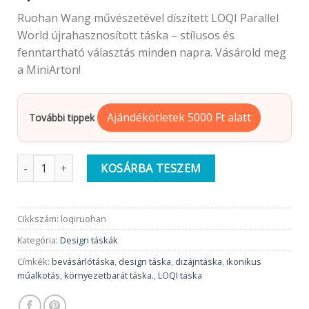
Ruohan Wang művészetével díszített LOQI Parallel
World újrahasznosított táska – stílusos és
fenntartható választás minden napra. Vásárold meg
a MiniArton!
Ajándékötletek 5000 Ft alatt
További tippek
LOQI Design táska | Párhuzamos világ | Ruohan Wang design 
KOSÁRBA TESZEM
Cikkszám:
loqiruohan
Kategória:
Design táskák
Címkék:
bevásárlótáska
,
design táska
,
dizájntáska
,
ikonikus
műalkotás
,
környezetbarát táska.
,
LOQI táska