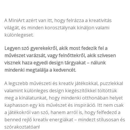
A MiniArt azért van itt, hogy felrázza a kreativitás
világát, és minden korosztálynak kínáljon valami
különlegeset.
Legyen szó gyerekekről, akik most fedezik fel a
művészet varázsát, vagy felnőttekről, akik szívesen
visznek haza egyedi design tárgyakat – nálunk
mindenki megtalálja a kedvencét.
A legszebb művészeti és kreatív játékokkal, puzzlekkal
valamint különleges design kiegészítőkkel töltöttük
meg a kínálatunkat, hogy mindenki otthonában helyet
kaphasson egy kis művészet és inspiráció. Itt nem csak
a játékokról van szó, hanem arról is, hogy felfedezd a
benned rejlő kreatív energiákat – mindezt stílusosan és
szórakoztatóan!