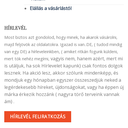
Elállás a vásárlástól
HÍRLEVÉL
Most biztos azt gondolod, hogy minek, ha akarok vásárolni,
majd feljövök az oldalatokra. Igazad is van..DE, ( tudod mindig
van egy DE) a hírleveleinkben, ( amiket ritkán fogunk küldeni,
vagyis nem, hanem azért, mert mi
mert tök nehéz megírni,
is utáljuk, ha sok Hírlevelet kapunk) csak fontos dolgok
lesznek. Ha akció lesz, akkor szólunk mindenképp, és
mondjuk egy hónapban egyszer összeszedjük neked a
legérdekesebb híreket, újdonságokat, vagy ha éppen új
márka érkezik hozzánk ( nagyra törő terveink vannak
ám) .
HÍRLEVÉL FELIRATKOZÁS