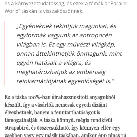
és a környezettudatosság, és ezek a témák a “Parallel
World” táskán is visszaköszönnek.
„Egyéneknek tekintjük magunkat, és
egyformák vagyunk az antropocén
világban is. Ez egy művészi világkép,
onnan áttekinthetjük önmagunk, mint
egyén hatásait a világra, és
meghatározhatjuk az emberiség
reinkarnációjának egyenlőségét is.”
Ez a táska 100%-ban újrahasznosított anyagokból
készült, így a vásárlók nemcsak egyedi dizájnt
élvezhetnek, hanem a fenntarthatóságot is
támogathatják. A táska könnyű, mégis rendkívül
strapabíró, és összecsukható, így könnyen elfér egy
zsebben vagy egy másik táskában, amikor épp nincs rá