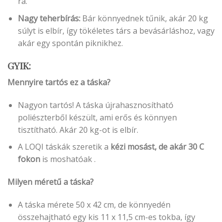
rá.
Nagy teherbírás:
Bár könnyednek tűnik, akár 20 kg
súlyt is elbír, így tökéletes társ a bevásárláshoz, vagy
akár egy spontán piknikhez.
GYIK:
Mennyire tartós ez a táska?
Nagyon tartós! A táska újrahasznosítható
poliészterből készült, ami erős és könnyen
tisztítható. Akár 20 kg-ot is elbír.
A LOQI táskák szeretik a
kézi mosást, de
akár 30 C
fokon
is moshatóak .
Milyen méretű a táska?
A táska mérete 50 x 42 cm, de könnyedén
összehajtható egy kis 11 x 11,5 cm-es tokba, így