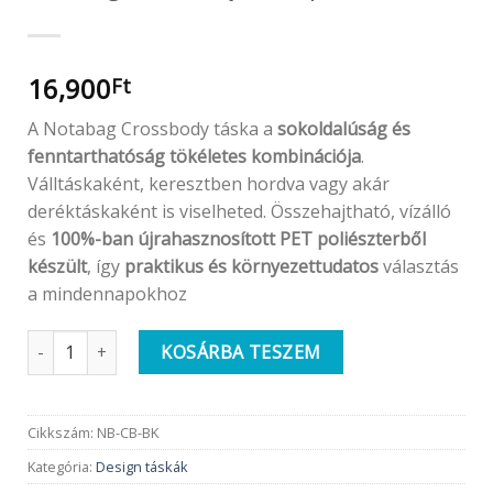
16,900
Ft
A Notabag Crossbody táska a
sokoldalúság és
fenntarthatóság tökéletes kombinációja
.
Válltáskaként, keresztben hordva vagy akár
deréktáskaként is viselheted. Összehajtható, vízálló
és
100%-ban újrahasznosított PET poliészterből
készült
, így
praktikus és környezettudatos
választás
a mindennapokhoz
Notabag crossbody táska | Black mennyiség
KOSÁRBA TESZEM
Cikkszám:
NB-CB-BK
Kategória:
Design táskák