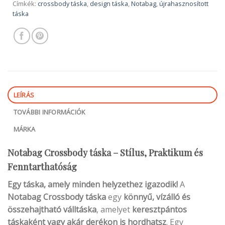
Címkék:
crossbody táska
,
design táska
,
Notabag
,
újrahasznosított
táska
LEÍRÁS
TOVÁBBI INFORMÁCIÓK
MÁRKA
Notabag Crossbody táska – Stílus, Praktikum és
Fenntarthatóság
Egy táska, amely minden helyzethez igazodik!
A
Notabag Crossbody táska
egy
könnyű, vízálló és
összehajtható válltáska
, amelyet
keresztpántos
táskaként vagy akár derékon is hordhatsz
. Egy