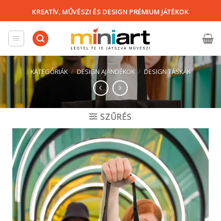
Skip
KREATÍV, MŰVÉSZI ÉS DESIGN PRÉMIUM JÁTÉKOK
to
content
KATEGÓRIÁK
/
DESIGN AJÁNDÉKOK
/
DESIGN TÁSKÁK
SZŰRÉS