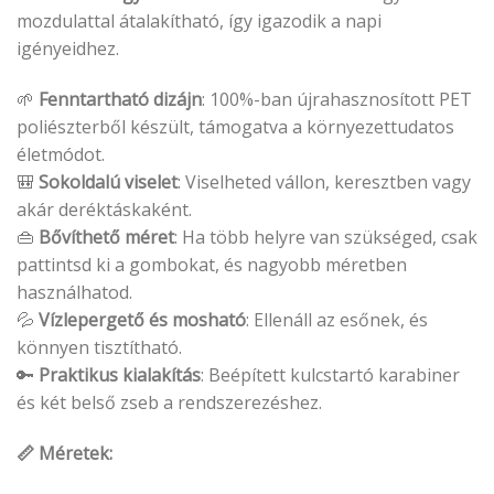
mozdulattal átalakítható, így igazodik a napi
igényeidhez.
🌱
Fenntartható dizájn
: 100%-ban újrahasznosított PET
poliészterből készült, támogatva a környezettudatos
életmódot.
🎒
Sokoldalú viselet
: Viselheted vállon, keresztben vagy
akár deréktáskaként.
👜
Bővíthető méret
: Ha több helyre van szükséged, csak
pattintsd ki a gombokat, és nagyobb méretben
használhatod.
💦
Vízlepergető és mosható
: Ellenáll az esőnek, és
könnyen tisztítható.
🔑
Praktikus kialakítás
: Beépített kulcstartó karabiner
és két belső zseb a rendszerezéshez.
📏 Méretek: