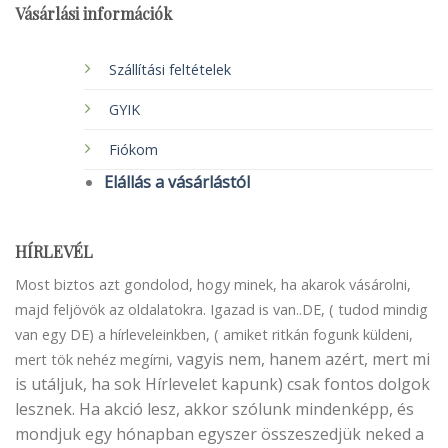
Vásárlási információk
Szállítási feltételek
GYIK
Fiókom
Elállás a vásárlástól
HÍRLEVÉL
Most biztos azt gondolod, hogy minek, ha akarok vásárolni,
majd feljövök az oldalatokra. Igazad is van..DE, ( tudod mindig
van egy DE) a hírleveleinkben, ( amiket ritkán fogunk küldeni,
vagyis nem, hanem azért, mert mi
mert tök nehéz megírni,
is utáljuk, ha sok Hírlevelet kapunk) csak fontos dolgok
lesznek. Ha akció lesz, akkor szólunk mindenképp, és
mondjuk egy hónapban egyszer összeszedjük neked a