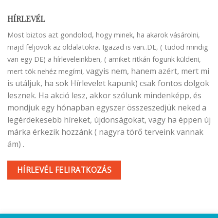
HÍRLEVÉL
Most biztos azt gondolod, hogy minek, ha akarok vásárolni,
majd feljövök az oldalatokra. Igazad is van..DE, ( tudod mindig
van egy DE) a hírleveleinkben, ( amiket ritkán fogunk küldeni,
vagyis nem, hanem azért, mert mi
mert tök nehéz megírni,
is utáljuk, ha sok Hírlevelet kapunk) csak fontos dolgok
lesznek. Ha akció lesz, akkor szólunk mindenképp, és
mondjuk egy hónapban egyszer összeszedjük neked a
legérdekesebb híreket, újdonságokat, vagy ha éppen új
márka érkezik hozzánk ( nagyra törő terveink vannak
ám) .
HÍRLEVÉL FELIRATKOZÁS