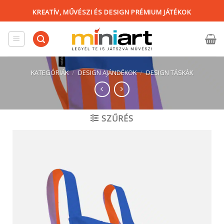
Skip
KREATÍV, MŰVÉSZI ÉS DESIGN PRÉMIUM JÁTÉKOK
to
content
KATEGÓRIÁK
/
DESIGN AJÁNDÉKOK
/
DESIGN TÁSKÁK
SZŰRÉS