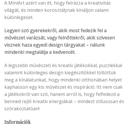
A MiniArt azért van itt, hogy felrázza a kreativitás
világát, és minden korosztálynak kínáljon valami
különlegeset.
Legyen szó gyerekekről, akik most fedezik fel a
művészet varázsát, vagy felnőttekről, akik szívesen
visznek haza egyedi design tárgyakat – nálunk
mindenki megtalálja a kedvencét.
A legszebb művészeti és kreatív játékokkal, puzzlekkal
valamint különleges design kiegészítőkkel töltöttük
meg a kínálatunkat, hogy mindenki otthonában helyet
kaphasson egy kis művészet és inspiráció. Itt nem csak
a játékokról van szó, hanem arról is, hogy felfedezd a
benned rejlő kreatív energiákat – mindezt stílusosan és
szórakoztatóan!
Információk