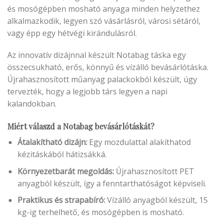
és mosógépben mosható anyaga minden helyzethez
alkalmazkodik, legyen szó vásárlásról, városi sétáról,
vagy épp egy hétvégi kirándulásról.
Az innovatív dizájnnal készült Notabag táska egy
összecsukható, erős, könnyű és vízálló bevásárlótáska.
Újrahasznosított műanyag palackokból készült, úgy
tervezték, hogy a legjobb társ legyen a napi
kalandokban.
Miért válaszd a Notabag bevásárlótáskát?
Átalakítható dizájn:
Egy mozdulattal alakíthatod
kézitáskából hátizsákká.
Környezetbarát megoldás:
Újrahasznosított PET
anyagból készült, így a fenntarthatóságot képviseli.
Praktikus és strapabíró:
Vízálló anyagból készült, 15
kg-ig terhelhető, és mosógépben is mosható.