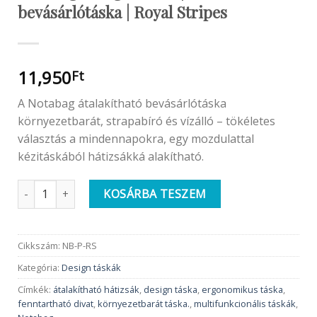
bevásárlótáska | Royal Stripes
11,950
Ft
A Notabag átalakítható bevásárlótáska
környezetbarát, strapabíró és vízálló – tökéletes
választás a mindennapokra, egy mozdulattal
kézitáskából hátizsákká alakítható.
Notabag Design Táska | Átalakítható bevásárlótáska | Royal S
KOSÁRBA TESZEM
Cikkszám:
NB-P-RS
Kategória:
Design táskák
Címkék:
átalakítható hátizsák
,
design táska
,
ergonomikus táska
,
fenntartható divat
,
környezetbarát táska.
,
multifunkcionális táskák
,