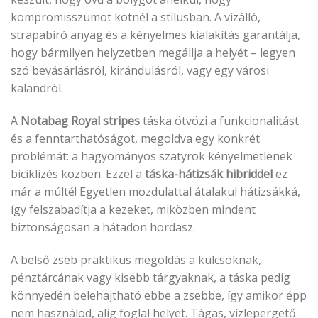
kompromisszumot kötnél a stílusban. A vízálló,
strapabíró anyag és a kényelmes kialakítás garantálja,
hogy bármilyen helyzetben megállja a helyét – legyen
szó bevásárlásról, kirándulásról, vagy egy városi
kalandról.
A
Notabag Royal stripes
táska ötvözi a funkcionalitást
és a fenntarthatóságot, megoldva egy konkrét
problémát: a hagyományos szatyrok kényelmetlenek
biciklizés közben. Ezzel a
táska-hátizsák hibriddel
ez
már a múlté! Egyetlen mozdulattal átalakul hátizsákká,
így felszabadítja a kezeket, miközben mindent
biztonságosan a hátadon hordasz.
A belső zseb praktikus megoldás a kulcsoknak,
pénztárcának vagy kisebb tárgyaknak, a táska pedig
könnyedén belehajtható ebbe a zsebbe, így amikor épp
nem használod, alig foglal helyet. Tágas, vízlepergető