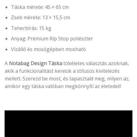
Táska mérete: 45 × 65 cm
Zseb mérete: 13 × 15,5 cm
Teherbírás: 15 kg
Anyag: Prémium Rip Stop poliészter
Vízálló és mosógépben mosható
A
Notabag Design Táska
tökéletes választás azoknak,
akik a funkcionalitást keresik a stílusos kivitelezés
mellett. Szerezd be most, és tapasztald meg, milyen az,
amikor egy táska valóban megkönnyíti az életedet!