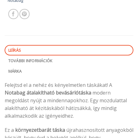
Notabag
LEÍRÁS
TOVÁBBI INFORMÁCIÓK
MÁRKA
Felejtsd el a nehéz és kényelmetlen táskákat! A
Notabag átalakítható bevásárlótáska
modern
megoldást nyújt a mindennapokhoz. Egy mozdulattal
alakítható át kézitáskából hátizsákká, így mindig
alkalmazkodik az igényeidhez.
Ez a
környezetbarát táska
újrahasznosított anyagokból
készült, hogy óvd a bolygót anélkül, hogy