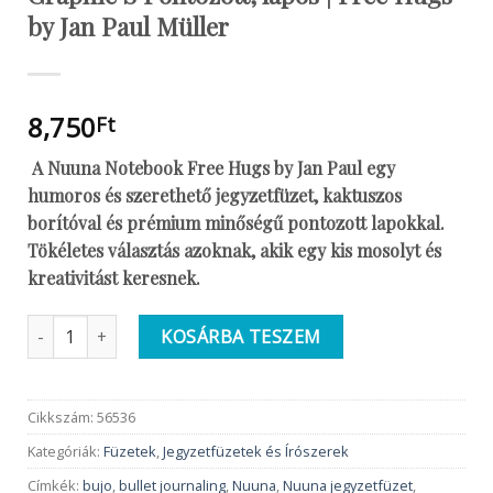
by Jan Paul Müller
8,750
Ft
A Nuuna Notebook Free Hugs by Jan Paul egy
humoros és szerethető jegyzetfüzet, kaktuszos
borítóval és prémium minőségű pontozott lapokkal.
Tökéletes választás azoknak, akik egy kis mosolyt és
kreativitást keresnek.
NUUNA Prémium Jegyzetfüzet | Graphic S Pontozott, lapos | Fr
KOSÁRBA TESZEM
Cikkszám:
56536
Kategóriák:
Füzetek
,
Jegyzetfüzetek és Írószerek
Címkék:
bujo
,
bullet journaling
,
Nuuna
,
Nuuna jegyzetfüzet
,