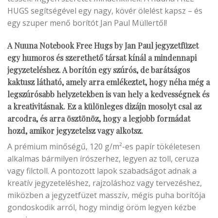
HUGS segítségével egy nagy, kövér ölelést kapsz – és
egy szuper menő borítót Jan Paul Müllertől!
A
Nuuna Notebook Free Hugs
by Jan Paul jegyzetfüzet
egy humoros és szerethető társat kínál a mindennapi
jegyzeteléshez. A borítón egy szúrós, de barátságos
kaktusz látható, amely arra emlékeztet, hogy néha még a
legszúrósabb helyzetekben is van hely a kedvességnek és
a kreativitásnak. Ez a különleges dizájn mosolyt csal az
arcodra, és arra ösztönöz, hogy a legjobb formádat
hozd, amikor jegyzetelsz vagy alkotsz.
A prémium minőségű, 120 g/m²-es papír tökéletesen
alkalmas bármilyen írószerhez, legyen az toll, ceruza
vagy filctoll. A pontozott lapok szabadságot adnak a
kreatív jegyzeteléshez, rajzoláshoz vagy tervezéshez,
miközben a jegyzetfüzet masszív, mégis puha borítója
gondoskodik arról, hogy mindig öröm legyen kézbe