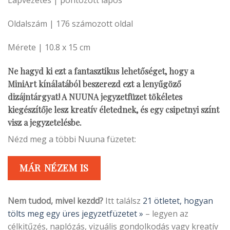
Lapvezetés | pontozott lapos
Oldalszám | 176 számozott oldal
Mérete | 10.8 x 15 cm
Ne hagyd ki ezt a fantasztikus lehetőséget, hogy a
MiniArt kínálatából beszerezd ezt a lenyűgöző
dizájntárgyat! A NUUNA jegyzetfüzet tökéletes
kiegészítője lesz kreatív életednek, és egy csipetnyi színt
visz a j
egyzetelésbe.
Nézd meg a többi Nuuna füzetet:
MÁR NÉZEM IS
Nem tudod, mivel kezdd?
Itt találsz
21 ötletet, hogyan
tölts meg egy üres jegyzetfüzetet »
– legyen az
célkitűzés, naplózás, vizuális gondolkodás vagy kreatív