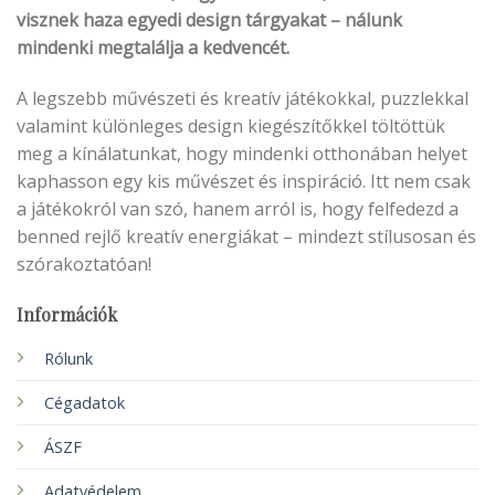
visznek haza egyedi design tárgyakat – nálunk
mindenki megtalálja a kedvencét.
A legszebb művészeti és kreatív játékokkal, puzzlekkal
valamint különleges design kiegészítőkkel töltöttük
meg a kínálatunkat, hogy mindenki otthonában helyet
kaphasson egy kis művészet és inspiráció. Itt nem csak
a játékokról van szó, hanem arról is, hogy felfedezd a
benned rejlő kreatív energiákat – mindezt stílusosan és
szórakoztatóan!
Információk
Rólunk
Cégadatok
ÁSZF
Adatvédelem