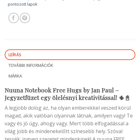
pontozott lapok
LEÍRÁS
TOVÁBBI INFORMÁCIÓK
MÁRKA
Nuuna Notebook Free Hugs by Jan Paul –
Jegyzetfüzet egy ölelésnyi kreativitással! 🌵📓
A legjobb dolog az, ha olyan emberekkel veszed körül
magad, akik valóban olyannak látnak, amilyen vagy! Te
vagy és jó úgy, ahogy vagy. Mert több elfogadással a
világ jobb és mindenekelőtt színesebb hely. Szóval
tessék: ingyen szeretet mindenkinek! A nuuna FREE