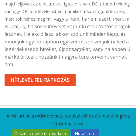
majd feljövök az oldalatokra. Igazad is van..DE, ( tudod mindig
van egy DE) a hírleveleinkben, ( amiket ritkán fogunk küldeni,
vagyis nem, hanem azért, mert mi
mert tök nehéz megírni,
is utáljuk, ha sok Hírlevelet kapunk) csak fontos dolgok
lesznek. Ha akció lesz, akkor szólunk mindenképp, és
mondjuk egy hónapban egyszer összeszedjük neked a
legérdekesebb híreket, újdonságokat, vagy ha éppen új
márka érkezik hozzánk ( nagyra törő terveink vannak
ám) .
HÍRLEVÉL FELIRATKOZÁS
A miniart.hu a működéshez, statisztikához és marketinghez
sütiket használ.
KAPCSOLAT
GYIK
CÉGADATOK
ÁSZF
Összes cookie elfogadása
Elutasítom
ADATVÉDELMI IRÁNYELVEK
RÓLUNK
HÍRLEVÉL