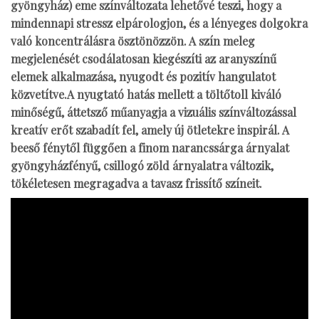
gyöngyház) eme színváltozata lehetővé teszi, hogy a
mindennapi stressz elpárologjon, és a lényeges dolgokra
való koncentrálásra ösztönözzön. A szín meleg
megjelenését csodálatosan kiegészíti az aranyszínű
elemek alkalmazása, nyugodt és pozitív hangulatot
közvetítve.A nyugtató hatás mellett a töltőtoll kiváló
minőségű, áttetsző műanyagja a vizuális színváltozással
kreatív erőt szabadít fel, amely új ötletekre inspirál. A
beeső fénytől függően a finom narancssárga árnyalat
gyöngyházfényű, csillogó zöld árnyalatra változik,
tökéletesen megragadva a tavasz frissítő színeit.