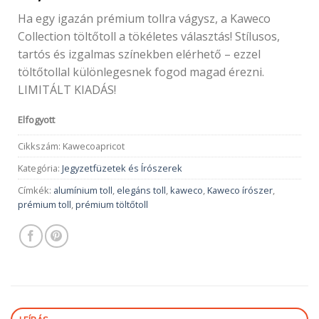
Ha egy igazán prémium tollra vágysz, a Kaweco
Collection töltőtoll a tökéletes választás! Stílusos,
tartós és izgalmas színekben elérhető – ezzel
töltőtollal különlegesnek fogod magad érezni.
LIMITÁLT KIADÁS!
Elfogyott
Cikkszám:
Kawecoapricot
Kategória:
Jegyzetfüzetek és Írószerek
Címkék:
alumínium toll
,
elegáns toll
,
kaweco
,
Kaweco írószer
,
prémium toll
,
prémium töltőtoll