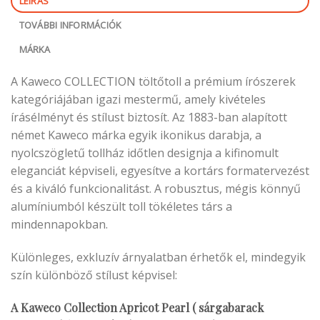
LEÍRÁS
TOVÁBBI INFORMÁCIÓK
MÁRKA
A Kaweco COLLECTION töltőtoll a prémium írószerek
kategóriájában igazi mestermű, amely kivételes
írásélményt és stílust biztosít. Az 1883-ban alapított
német Kaweco márka egyik ikonikus darabja, a
nyolcszögletű tollház időtlen designja a kifinomult
eleganciát képviseli, egyesítve a kortárs formatervezést
és a kiváló funkcionalitást. A robusztus, mégis könnyű
alumíniumból készült toll tökéletes társ a
mindennapokban.
Különleges, exkluzív árnyalatban érhetők el, mindegyik
szín különböző stílust képvisel:
A Kaweco Collection Apricot Pearl ( sárgabarack