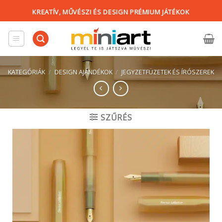
Skip
KREATÍV, MŰVÉSZI ÉS DESIGN PRÉMIUM JÁTÉKOK
to
content
KATEGÓRIÁK
/
DESIGN AJÁNDÉKOK
/
JEGYZETFÜZETEK ÉS ÍRÓSZEREK
SZŰRÉS