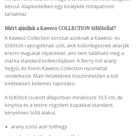
készül. Alapkivitelben egy királykék tintapatront
tartalmaz.
Miért ajánljuk a Kaweco COLLECTION töltőtollat?
A Kaweco Collection sorozat azoknak a Kaweco- és
töltőtoll-rajongóknak szól, akik különlegesnek akarják
érezni magukat olyasmivel, ami nem található meg a
márka standard kollekciójában. A Berry toll arany
hegyű, és finom Kaweco Collection nyomattal
rendelkezik. Matt felületének köszönhetően a toll
kivételesen kellemes tapintású.
A töltőtoll csukott állapotban mindössze 10,5 cm, de
kinyitva és a testre rögzített kupakkal standard,
kényelmes tollá alakul.
arany színű acél tollhegy