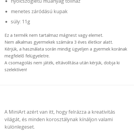
nyolcszögletű műanyag tollház
menetes záródású kupak
súly: 11g
Ez a termék nem tartalmaz mágnest vagy elemet.
Nem alkalmas gyermekek számára 3 éves életkor alatt.
Kérjük, a használata során mindig ügyeljen a gyermek korának
megfelelő felügyeletre.
A csomagolás nem játék, eltávolítása után kérjük, dobja ki
szelektíven!
A MiniArt azért van itt, hogy felrázza a kreativitás
világát, és minden korosztálynak kínáljon valami
különlegeset.