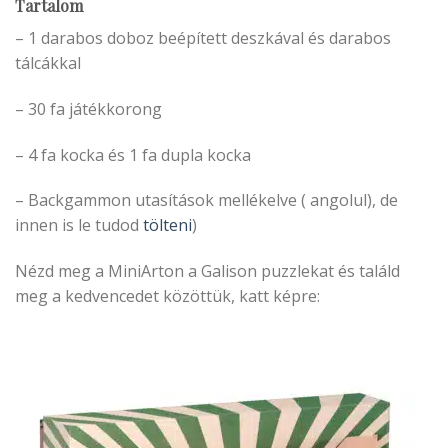
Tartalom
– 1 darabos doboz beépített deszkával és darabos
tálcákkal
– 30 fa játékkorong
– 4 fa kocka és 1 fa dupla kocka
– Backgammon utasítások mellékelve ( angolul), de
innen is le tudod
tölteni
)
Nézd meg a MiniArton a Galison puzzlekat és találd
meg a kedvencedet közöttük, katt képre: