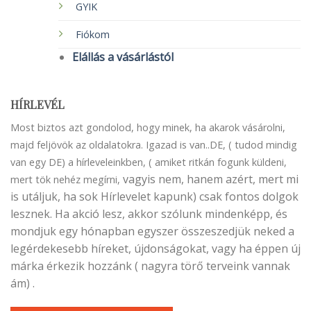
GYIK
Fiókom
Elállás a vásárlástól
HÍRLEVÉL
Most biztos azt gondolod, hogy minek, ha akarok vásárolni,
majd feljövök az oldalatokra. Igazad is van..DE, ( tudod mindig
van egy DE) a hírleveleinkben, ( amiket ritkán fogunk küldeni,
vagyis nem, hanem azért, mert mi
mert tök nehéz megírni,
is utáljuk, ha sok Hírlevelet kapunk) csak fontos dolgok
lesznek. Ha akció lesz, akkor szólunk mindenképp, és
mondjuk egy hónapban egyszer összeszedjük neked a
legérdekesebb híreket, újdonságokat, vagy ha éppen új
márka érkezik hozzánk ( nagyra törő terveink vannak
ám) .