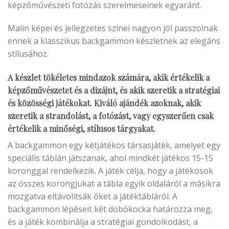
képzőművészeti fotózás szerelmeseinek egyaránt.
Malin képei és jellegzetes színei nagyon jól passzolnak
ennek a klasszikus backgammon készletnek az elegáns
stílusához.
A készlet tökéletes mindazok számára, akik értékelik a
képzőművészetet és a dizájnt, és akik szeretik a stratégiai
és közösségi játékokat. Kiváló ajándék azoknak, akik
szeretik a strandolást, a fotózást, vagy egyszerűen csak
értékelik a minőségi, stílusos tárgyakat.
A backgammon egy kétjátékos társasjáték, amelyet egy
speciális táblán játszanak, ahol mindkét játékos 15-15
koronggal rendelkezik. A játék célja, hogy a játékosok
az összes korongjukat a tábla egyik oldaláról a másikra
mozgatva eltávolítsák őket a játéktábláról. A
backgammon lépéseit két dobókocka határozza meg,
és a játék kombinálja a stratégiai gondolkodást, a