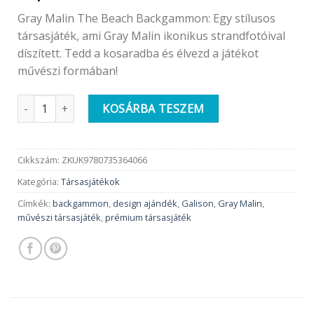
Gray Malin The Beach Backgammon: Egy stílusos
társasjáték, ami Gray Malin ikonikus strandfotóival
díszített. Tedd a kosaradba és élvezd a játékot
művészi formában!
Galison | Gray Malin The Beach Backgammon mennyiség
KOSÁRBA TESZEM
Cikkszám:
ZKUK9780735364066
Kategória:
Társasjátékok
Címkék:
backgammon
,
design ajándék
,
Galison
,
Gray Malin
,
művészi társasjáték
,
prémium társasjáték