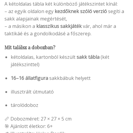
A kétoldalas tábla két különböző játékszintet kínál:
– az egyik oldalon egy
kezdőknek szóló verzió
segíti a
sakk alapjainak megértését,
– a másikon a
klasszikus sakkjáték
vár, ahol már a
taktikáé és a gondolkodásé a főszerep.
Mit találsz a dobozban?
kétoldalas, kartonból készült
sakk tábla
(két
játékszinttel)
16–16 állatfigura
sakkbábuk helyett
illusztrált útmutató
tárolódoboz
📏 Dobozméret: 27 × 27 × 5 cm
🎯 Ajánlott életkor: 6+