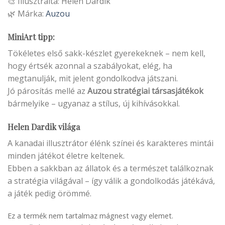
🎨 Illusztrálta: Helen Dardik
🌿 Márka:
Auzou
MiniArt tipp:
Tökéletes első sakk-készlet gyerekeknek – nem kell,
hogy értsék azonnal a szabályokat, elég, ha
megtanulják, mit jelent gondolkodva játszani.
Jó párosítás mellé az
Auzou stratégiai társasjátékok
bármelyike – ugyanaz a stílus, új kihívásokkal.
Helen Dardik világa
A kanadai illusztrátor élénk színei és karakteres mintái
minden játékot életre keltenek.
Ebben a sakkban az állatok és a természet találkoznak
a stratégia világával – így válik a gondolkodás játékává,
a játék pedig örömmé.
Ez a termék nem tartalmaz mágnest vagy elemet.