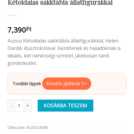
Kétoldalas sakktábla állatfigurákkal
7,390
Ft
Auzou Kétoldalas sakktábla állatfigurákkal, Helen
Dardik illusztrációival. Kezdőknek és haladóknak is
ideális, két nehézségi szinttel. Játékosan tanít
gondolkodni.
Kreatív játékok 5+
További tippek
Auzou Klasszikus társasjáték | Kétoldalas sakktábla állatfigurá
KOSÁRBA TESZEM
Cikkszám:
AUZOU3586