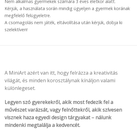
Nem alkalmas gyermekek számára 3 éves életkor alatt.
Kérjük, a használata során mindig ügyeljen a gyermek korának
megfelelő felügyeletre.
A csomagolás nem játék, eltávolítása után kérjük, dobja ki
szelektíven!
A MiniArt azért van itt, hogy felrázza a kreativitás
világát, és minden korosztálynak kínáljon valami
különlegeset.
Legyen szó gyerekekről, akik most fedezik fel a
művészet varázsát, vagy felnőttekről, akik szívesen
visznek haza egyedi design tárgyakat – nálunk
mindenki megtalálja a kedvencét.