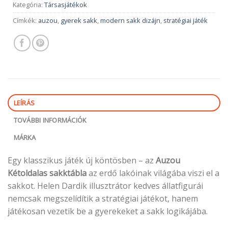
Kategória:
Társasjátékok
Címkék:
auzou
,
gyerek sakk
,
modern sakk dizájn
,
stratégiai játék
LEÍRÁS
TOVÁBBI INFORMÁCIÓK
MÁRKA
Egy klasszikus játék új köntösben – az
Auzou
Kétoldalas sakktábla
az erdő lakóinak világába viszi el a
sakkot. Helen Dardik illusztrátor kedves állatfigurái
nemcsak megszelídítik a stratégiai játékot, hanem
játékosan vezetik be a gyerekeket a sakk logikájába.