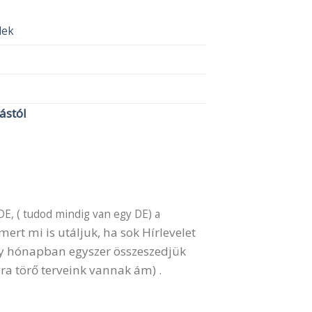
elek
lástól
DE, ( tudod mindig van egy DE) a
ert mi is utáljuk, ha sok Hírlevelet
gy hónapban egyszer összeszedjük
ra törő terveink vannak ám) .