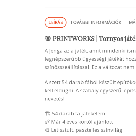
LEÍRÁS
TOVÁBBI INFORMÁCIÓK
MÁ
🎯
PRINTWORKS | Tornyos játék 
A Jenga az a játék, amit mindenki ism
legnépszerűbb ügyességi játékát hozz
színösszeállítással. Ez a változat nem
A szett 54 darab fából készült építő
kell eldugni. A szabály egyszerű: épít
nevetés!
🏗️ 54 darab fa játékelem
👶 Már 4 éves kortól ajánlott
🎨 Letisztult, pasztelles színvilág