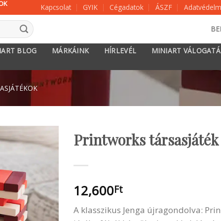
KOK
Kapcsolat
GYIK
Cégadatok
ÁSZF
Adatvédelmi
BE
IART BLOG
MÁRKÁINK
HÍRLEVÉL
MINIART VÁLOGAT
ASJÁTÉKOK
Printworks társasjáték 
12,600
Ft
A klasszikus Jenga újragondolva: Pri