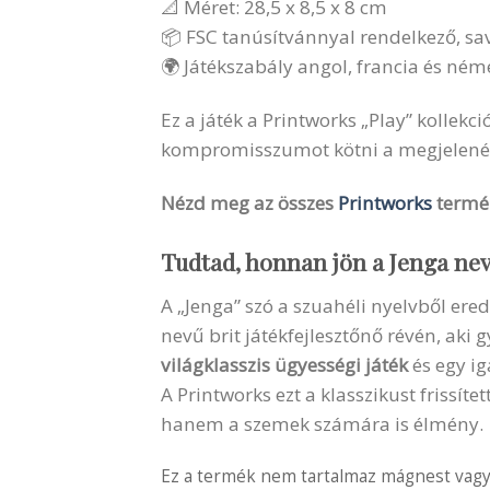
📐 Méret: 28,5 x 8,5 x 8 cm
📦 FSC tanúsítvánnyal rendelkező, 
🌍 Játékszabály angol, francia és ném
Ez a játék a Printworks „Play” kollekc
kompromisszumot kötni a megjelené
Nézd meg az összes
Printworks
termék
Tudtad, honnan jön a Jenga ne
A „Jenga” szó a szuahéli nyelvből ered,
nevű brit játékfejlesztőnő révén, aki 
világklasszis ügyességi játék
és egy ig
A Printworks ezt a klasszikust frissíte
hanem a szemek számára is élmény.
Ez a termék nem tartalmaz mágnest vagy