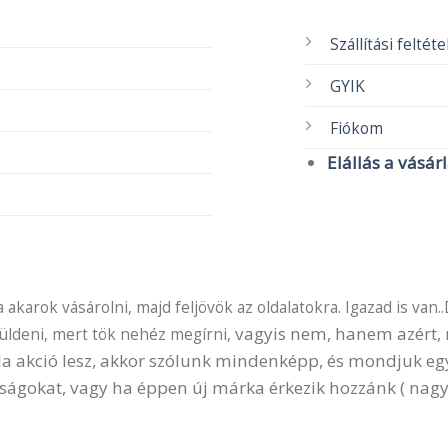
Szállítási feltét
GYIK
Fiókom
Elállás a vásár
akarok vásárolni, majd feljövök az oldalatokra. Igazad is van..
vagyis nem, hanem azért, m
küldeni, mert tök nehéz megírni,
 Ha akció lesz, akkor szólunk mindenképp, és mondjuk e
ságokat, vagy ha éppen új márka érkezik hozzánk ( nagy