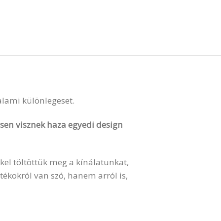
valami különlegeset.
vesen visznek haza egyedi design
kel töltöttük meg a kínálatunkat,
ékokról van szó, hanem arról is,