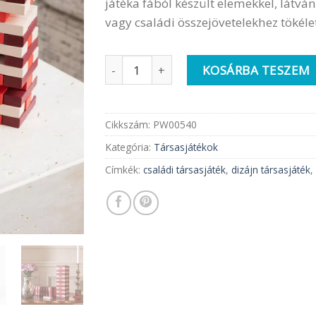
játéka fából készült elemekkel, látvá
vagy családi összejövetelekhez tökéle
Printworks társasjáték | Jenga mennyis
KOSÁRBA TESZEM
Cikkszám:
PW00540
Kategória:
Társasjátékok
Címkék:
családi társasjáték
,
dizájn társasjáték
,