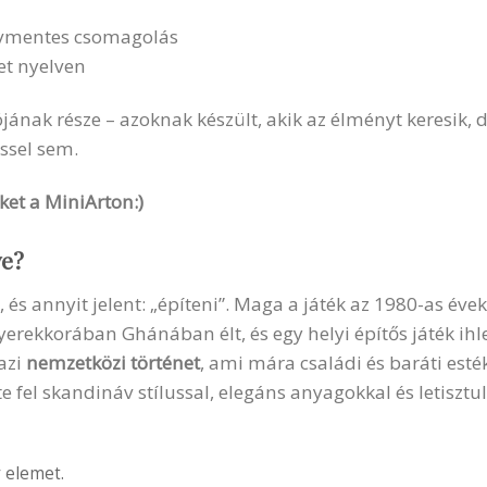
savmentes csomagolás
et nyelven
iójának része – azoknak készült, akik az élményt keresik
ssel sem.
et a MiniArton:)
ve?
 és annyit jelent: „építeni”. Maga a játék az 1980-as évek
gyerekkorában Ghánában élt, és egy helyi építős játék ihl
azi
nemzetközi történet
, ami mára családi és baráti esték
tte fel skandináv stílussal, elegáns anyagokkal és letiszt
 elemet.