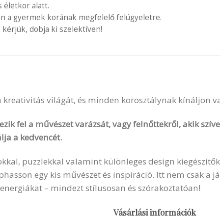
letkor alatt.
en a gyermek korának megfelelő felügyeletre.
 kérjük, dobja ki szelektíven!
 a kreativitás világát, és minden korosztálynak kínáljon 
zik fel a művészet varázsát, vagy felnőttekről, akik szí
lja a kedvencét.
okkal, puzzlekkal valamint különleges design kiegészítők
sson egy kis művészet és inspiráció. Itt nem csak a ját
 energiákat – mindezt stílusosan és szórakoztatóan!
Vásárlási információk