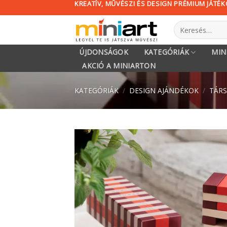
KREATÍV, MŰVÉSZI ÉS DESIGN PRÉMIUM JÁTÉ
Skip
to
Keresés
content
a
következőre:
ÚJDONSÁGOK
KATEGÓRIÁK
MIN
AKCIÓ A MINIARTON
KATEGÓRIÁK
/
DESIGN AJÁNDÉKOK
/
TÁRS