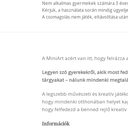
Nem alkalmas gyermekek számára 3 éves é
Kérjük, a használata során mindig ügyelj
A csomagolás nem játék, eltávolítása után
A MiniArt azért van itt, hogy felrázza
Legyen szó gyerekekről, akik most fede
tárgyakat – nálunk mindenki megtalá
A legszebb művészeti és kreatív játék
hogy mindenki otthonában helyet kapha
hogy felfedezd a benned rejlő kreatív
Információk