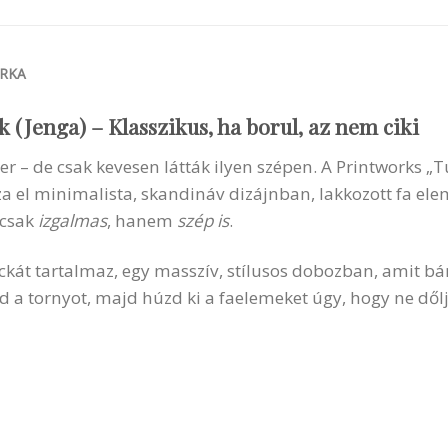
RKA
(Jenga) – Klasszikus, ha borul, az nem ciki
er – de csak kevesen látták ilyen szépen. A Printworks „
a el minimalista, skandináv dizájnban, lakkozott fa ele
 csak
izgalmas
, hanem
szép is
.
kockát tartalmaz, egy masszív, stílusos dobozban, amit 
sd a tornyot, majd húzd ki a faelemeket úgy, hogy ne dőlj