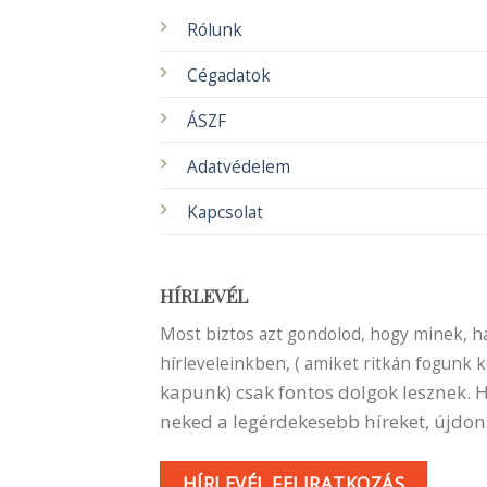
Rólunk
Cégadatok
ÁSZF
Adatvédelem
Kapcsolat
HÍRLEVÉL
Most biztos azt gondolod, hogy minek, ha 
hírleveleinkben, ( amiket ritkán fogunk 
kapunk) csak fontos dolgok lesznek.
neked a legérdekesebb híreket, újdon
HÍRLEVÉL FELIRATKOZÁS