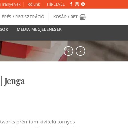
 irányelvek
Rólunk
HÍRLEVÉL
LÉPÉS / REGISZTRÁCIÓ
KOSÁR /
0
FT
ÁSOK
MÉDIA MEGJELENÉSEK
| Jenga
ntworks prémium kivitelű tornyos