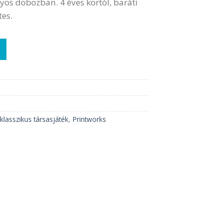
nyos dobozban. 4 éves kortól, baráti
tes.
ég
klasszikus társasjáték
,
Printworks