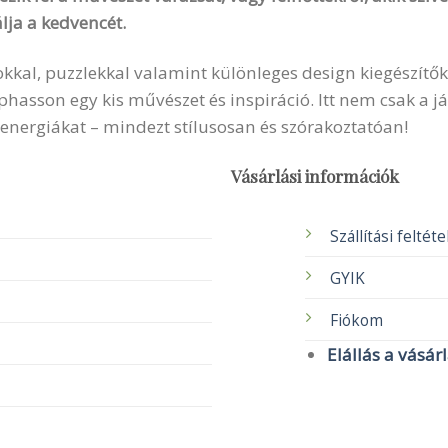
lja a kedvencét.
okkal, puzzlekkal valamint különleges design kiegészítők
sson egy kis művészet és inspiráció. Itt nem csak a ját
 energiákat – mindezt stílusosan és szórakoztatóan!
Vásárlási információk
Szállítási feltét
GYIK
Fiókom
Elállás a vásár