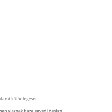
valami különlegeset.
vesen visznek haza egyedi design