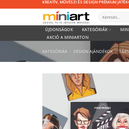
KREATÍV, MŰVÉSZI ÉS DESIGN PRÉMIUM JÁTÉ
Skip
to
Keresés
content
a
következőre:
ÚJDONSÁGOK
KATEGÓRIÁK
MIN
AKCIÓ A MINIARTON
KATEGÓRIÁK
/
DESIGN AJÁNDÉKOK
/
TÁRS