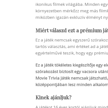
ikonikus filmek világába. Minden egye
környezetben mérkőzz meg más filmked
miközben igazán exkluzív élményt ny
Miért válaszd ezt a prémium já
Ez a játék nemcsak egyszerű szórakoz
tartós választás, ami értéket ad a ját
egyértelművé teszik, hogy egy prémiu
Ez a játék tökéletes kiegészítője egy
szórakozást biztosít egy vacsora utá
Movie Trivia Játék nemcsak játszható
középpontjában lesz minden alkalo
Kinek ajánljuk?
A játékot 16 éves kortól ajánljuk mind