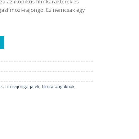
a az ikonikus filmkarakterek és
 igazi mozi-rajongó. Ez nemcsak egy
ég
ék
,
filmrajongó játék
,
filmrajongóknak
,