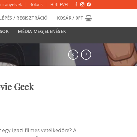
 irányelvek
Rólunk
HÍRLEVÉL
LÉPÉS / REGISZTRÁCIÓ
KOSÁR /
0
FT
ÁSOK
MÉDIA MEGJELENÉSEK
ovie Geek
 egy igazi filmes vetélkedőre? A