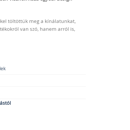
kel töltöttük meg a kínálatunkat,
ékokról van szó, hanem arról is,
elek
lástól