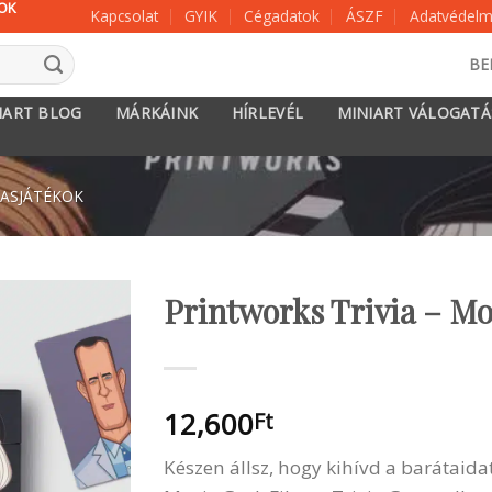
KOK
Kapcsolat
GYIK
Cégadatok
ÁSZF
Adatvédelmi
BE
IART BLOG
MÁRKÁINK
HÍRLEVÉL
MINIART VÁLOGAT
ASJÁTÉKOK
Printworks Trivia – M
12,600
Ft
Készen állsz, hogy kihívd a barátaidat