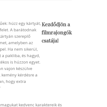
űek: húzz egy kártyát,
Kezdődjön a
nfelet. A barátodnak
filmrajongók
kártyán szereplő
csatája!
ilmet, amelyben az
pel. Ha nem sikerül,
t a pakliba, és hagyd,
tékos is húzzon egyet.
van vajon készülve
 kemény kérdésre a
n, hogy extra
?
e magukat kedvenc karaktereik és