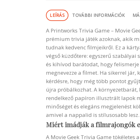
LEÍRÁS
TOVÁBBI INFORMÁCIÓK
MÁ
A Printworks Trivia Game – Movie Gee
prémium trivia játék azoknak, akik m
tudnak kedvenc filmjeikről. Ez a kárt
végső küzdőtere: egyszerű szabályai s
és kihívod barátodat, hogy felismerje 
megnevezze a filmet. Ha sikerrel jár,
kérdésre, hogy még több pontot gyűj
újra próbálkozhat. A környezetbarát,
rendelkező papíron illusztrált lapo
minőséget és elegáns megjelenést köl
amivel a nappalid is stílusosabb lesz.
Miért imádják a filmrajongók e
A Movie Geek Trivia Game tökéletes a