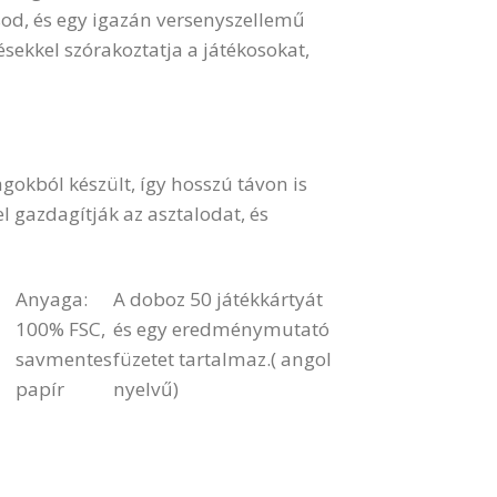
ásod, és egy igazán versenyszellemű
ekkel szórakoztatja a játékosokat,
okból készült, így hosszú távon is
el gazdagítják az asztalodat, és
Anyaga:
A doboz 50 játékkártyát
100% FSC,
és egy eredménymutató
savmentes
füzetet tartalmaz.( angol
papír
nyelvű)