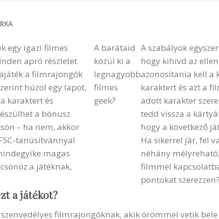
RKA
k egy igazi filmes
A barátaid
A szabályok egyszer
inden apró részletet
közül ki a
hogy kihívd az elle
yajáték a filmrajongók
legnagyobb
azonosítania kell a 
zerint húzol egy lapot,
filmes
karaktert és azt a f
a karaktert és
geek?
adott karakter szere
 készülhet a bónusz
tedd vissza a kártyá
tsön – ha nem, akkor
hogy a következő já
 FSC-tanúsítvánnyal
Ha sikerrel jár, fel 
k mindegyike magas
néhány mélyreható,
csönöz a játéknak,
filmmel kapcsolatba
pontokat szerezzen
zt a játékot?
 szenvedélyes filmrajongóknak, akik örömmel vetik bel