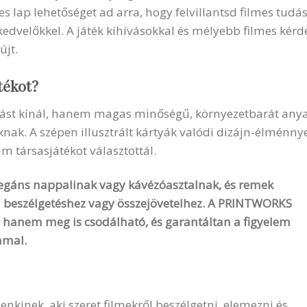
s lap lehetőséget ad arra, hogy felvillantsd filmes tud
velőkkel. A játék kihívásokkal és mélyebb filmes kérdés
újt.
tékot?
ást kínál, hanem magas minőségű, környezetbarát anyag
éknak. A szépen illusztrált kártyák valódi dizájn-élménny
m társasjátékot választottál.
 elegáns nappalinak vagy kávézóasztalnak, és remek
ni beszélgetéshez vagy összejövetelhez. A PRINTWORKS
, hanem meg is csodálható, és garantáltan a figyelem
mmal.
enkinek, aki szeret filmekről beszélgetni, elemezni és