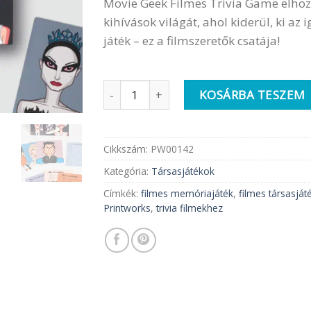
Movie Geek Filmes Trivia Game elhozz
kihívások világát, ahol kiderül, ki az
játék – ez a filmszeretők csatája!
Printworks Trivia - Movie Geek mennyis
KOSÁRBA TESZEM
Cikkszám:
PW00142
Kategória:
Társasjátékok
Címkék:
filmes memóriajáték
,
filmes társasját
Printworks
,
trivia filmekhez