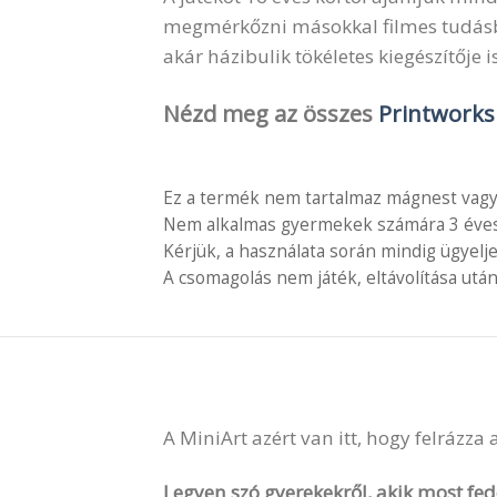
megmérkőzni másokkal filmes tudásban
akár házibulik tökéletes kiegészítője is
Nézd meg az összes
Printwork
Ez a termék nem tartalmaz mágnest vagy
Nem alkalmas gyermekek számára 3 éves é
Kérjük, a használata során mindig ügyelj
A csomagolás nem játék, eltávolítása után
A MiniArt azért van itt, hogy felrázza
Legyen szó gyerekekről, akik most fede