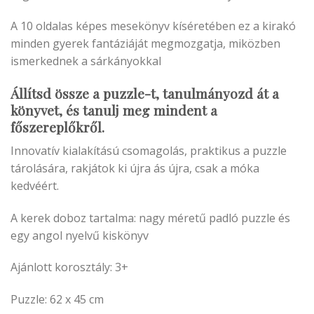
A 10 oldalas képes mesekönyv kíséretében ez a kirakó
minden gyerek fantáziáját megmozgatja, miközben
ismerkednek a sárkányokkal
Állítsd össze a puzzle-t, tanulmányozd át a
könyvet, és tanulj meg mindent a
főszereplőkről.
Innovatív kialakítású csomagolás, praktikus a puzzle
tárolására, rakjátok ki újra ás újra, csak a móka
kedvéért.
A kerek doboz tartalma: nagy méretű padló puzzle és
egy angol nyelvű kiskönyv
Ajánlott k
orosztály: 3+
Puzzle: 62 x 45 cm