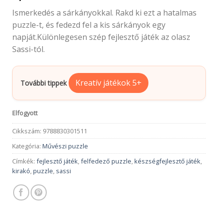
Ismerkedés a sárkányokkal. Rakd ki ezt a hatalmas
puzzle-t, és fedezd fel a kis sárkányok egy
napját.Különlegesen szép fejlesztő játék az olasz
Sassi-tól.
Kreatív játékok 5+
További tippek
Elfogyott
Cikkszám:
9788830301511
Kategória:
Művészi puzzle
Címkék:
fejlesztő játék
,
felfedező puzzle
,
készségfejlesztő játék
,
kirakó
,
puzzle
,
sassi