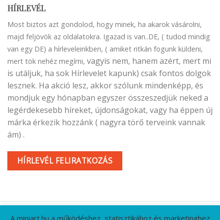
HÍRLEVÉL
Most biztos azt gondolod, hogy minek, ha akarok vásárolni,
majd feljövök az oldalatokra. Igazad is van..DE, ( tudod mindig
van egy DE) a hírleveleinkben, ( amiket ritkán fogunk küldeni,
vagyis nem, hanem azért, mert mi
mert tök nehéz megírni,
is utáljuk, ha sok Hírlevelet kapunk) csak fontos dolgok
lesznek. Ha akció lesz, akkor szólunk mindenképp, és
mondjuk egy hónapban egyszer összeszedjük neked a
legérdekesebb híreket, újdonságokat, vagy ha éppen új
márka érkezik hozzánk ( nagyra törő terveink vannak
ám) .
HÍRLEVÉL FELIRATKOZÁS
A miniart.hu a működéshez, statisztikához és marketinghez