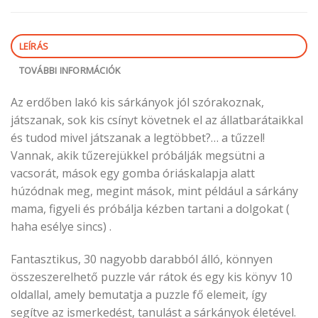
LEÍRÁS
TOVÁBBI INFORMÁCIÓK
Az erdőben lakó kis sárkányok jól szórakoznak,
játszanak, sok kis csínyt követnek el az állatbarátaikkal
és tudod mivel játszanak a legtöbbet?… a tűzzel!
Vannak, akik tűzerejükkel próbálják megsütni a
vacsorát, mások egy gomba óriáskalapja alatt
húzódnak meg, megint mások, mint például a sárkány
mama, figyeli és próbálja kézben tartani a dolgokat (
haha esélye sincs) .
Fantasztikus, 30 nagyobb darabból álló, könnyen
összeszerelhető puzzle vár rátok és egy kis könyv 10
oldallal, amely bemutatja a puzzle fő elemeit, így
segítve az ismerkedést, tanulást a sárkányok életével.