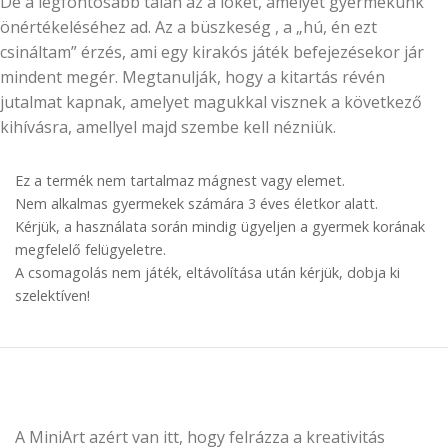
De a legfontosabb talán az a löket, amelyet gyermekünk
önértékeléséhez ad. Az a büszkeség , a „hú, én ezt
csináltam” érzés, ami egy kirakós játék befejezésekor jár
mindent megér. Megtanulják, hogy a kitartás révén
jutalmat kapnak, amelyet magukkal visznek a következő
kihívásra, amellyel majd szembe kell nézniük.
Ez a termék nem tartalmaz mágnest vagy elemet.
Nem alkalmas gyermekek számára 3 éves életkor alatt.
Kérjük, a használata során mindig ügyeljen a gyermek korának
megfelelő felügyeletre.
A csomagolás nem játék, eltávolítása után kérjük, dobja ki
szelektíven!
A MiniArt azért van itt, hogy felrázza a kreativitás