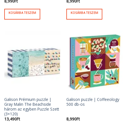
8,990
Ft
8,990
Ft
KOSÁRBA TESZEM
KOSÁRBA TESZEM
Galison Prémium puzzle |
Galison puzzle | Coffeeology
Gray Malin The Beachside
500 db-os
három az egyben Puzzle Szett
(3×120)
13,490
Ft
8,990
Ft