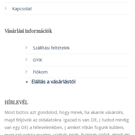
Kapcsolat
Vásárlási információk
Szállítási feltételek
GYIK
Fiókom
Elállás a vásárlástól
HÍRLEVÉL
Most biztos azt gondolod, hogy minek, ha akarok vásárolni,
majd feljövök az oldalatokra. Igazad is van..DE, ( tudod mindig
van egy DE) a hírleveleinkben, ( amiket ritkán fogunk küldeni,
vagyis nem, hanem azért, mert mi
mert tök nehéz megírni,