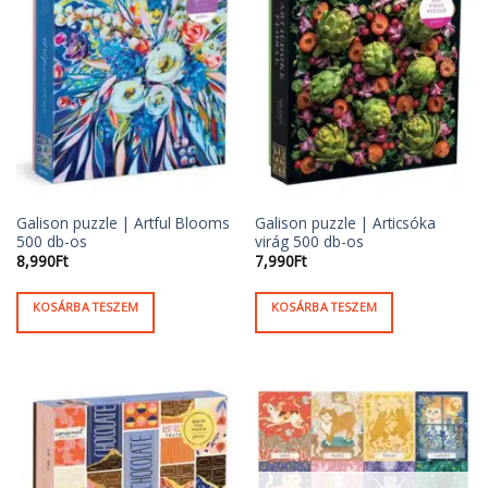
Galison puzzle | Artful Blooms
Galison puzzle | Articsóka
500 db-os
virág 500 db-os
8,990
Ft
7,990
Ft
KOSÁRBA TESZEM
KOSÁRBA TESZEM