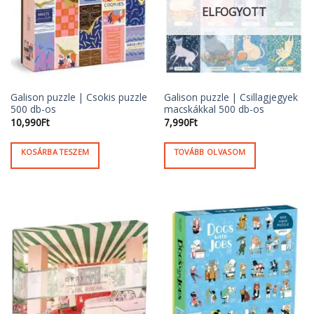
ELFOGYOTT
Galison puzzle | Csokis puzzle
Galison puzzle | Csillagjegyek
500 db-os
macskákkal 500 db-os
10,990
Ft
7,990
Ft
KOSÁRBA TESZEM
TOVÁBB OLVASOM