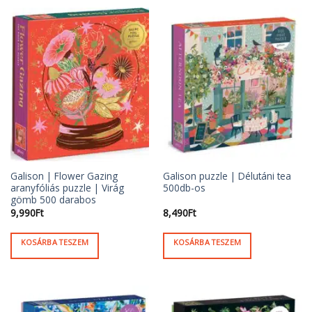
Galison | Flower Gazing
Galison puzzle | Délutáni tea
aranyfóliás puzzle | Virág
500db-os
gömb 500 darabos
9,990
Ft
8,490
Ft
KOSÁRBA TESZEM
KOSÁRBA TESZEM