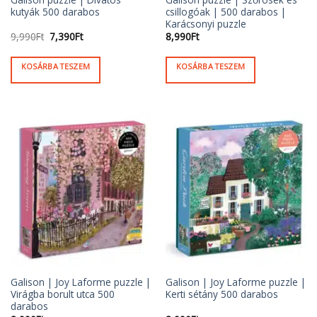
kutyák 500 darabos
csillogóak | 500 darabos |
Karácsonyi puzzle
Original
Current
9,990
Ft
7,390
Ft
8,990
Ft
price
price
was:
is:
9,990Ft.
7,390Ft.
KOSÁRBA TESZEM
KOSÁRBA TESZEM
Galison | Joy Laforme puzzle |
Galison | Joy Laforme puzzle |
Virágba borult utca 500
Kerti sétány 500 darabos
darabos