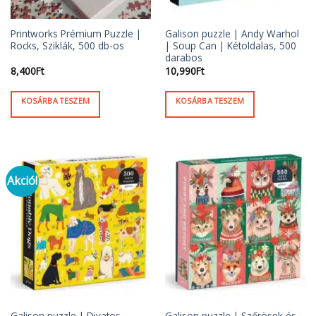
Printworks Prémium Puzzle |
Galison puzzle | Andy Warhol
Rocks, Sziklák, 500 db-os
| Soup Can | Kétoldalas, 500
darabos
8,400
Ft
10,990
Ft
KOSÁRBA TESZEM
KOSÁRBA TESZEM
Akció!
Galison puzzle | Divatos
Galison puzzle | Szőrösek és