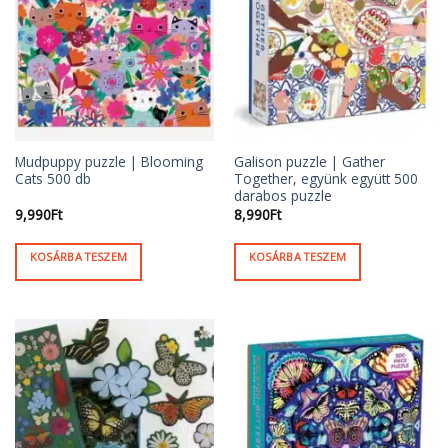
Mudpuppy puzzle | Blooming
Galison puzzle | Gather
Cats 500 db
Together, együnk együtt 500
darabos puzzle
9,990
Ft
8,990
Ft
KOSÁRBA TESZEM
KOSÁRBA TESZEM