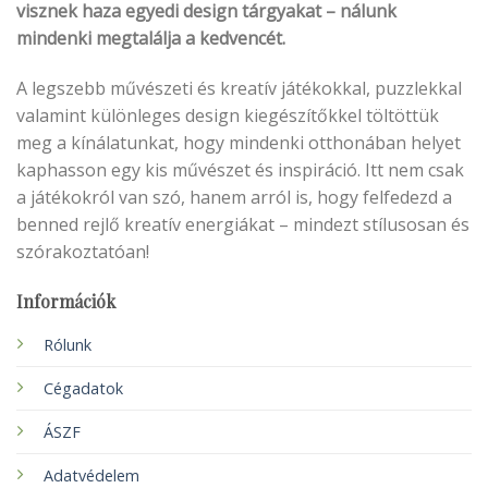
visznek haza egyedi design tárgyakat – nálunk
mindenki megtalálja a kedvencét.
A legszebb művészeti és kreatív játékokkal, puzzlekkal
valamint különleges design kiegészítőkkel töltöttük
meg a kínálatunkat, hogy mindenki otthonában helyet
kaphasson egy kis művészet és inspiráció. Itt nem csak
a játékokról van szó, hanem arról is, hogy felfedezd a
benned rejlő kreatív energiákat – mindezt stílusosan és
szórakoztatóan!
Információk
Rólunk
Cégadatok
ÁSZF
Adatvédelem