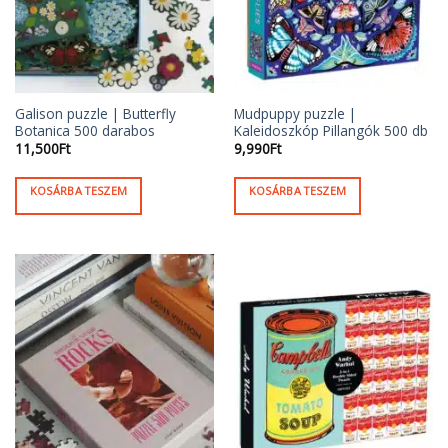
Galison puzzle | Butterfly
Mudpuppy puzzle |
Botanica 500 darabos
Kaleidoszkóp Pillangók 500 db
11,500
Ft
9,990
Ft
KOSÁRBA TESZEM
KOSÁRBA TESZEM