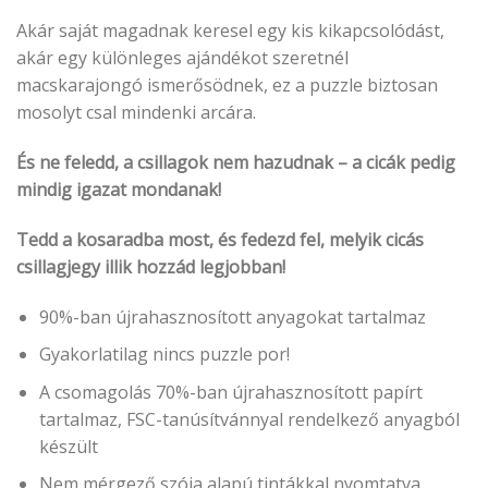
Akár saját magadnak keresel egy kis kikapcsolódást,
akár egy különleges ajándékot szeretnél
macskarajongó ismerősödnek, ez a puzzle biztosan
mosolyt csal mindenki arcára.
És ne feledd, a csillagok nem hazudnak – a cicák pedig
mindig igazat mondanak!
Tedd a kosaradba most, és fedezd fel, melyik cicás
csillagjegy illik hozzád legjobban!
90%-ban újrahasznosított anyagokat tartalmaz
Gyakorlatilag nincs puzzle por!
A csomagolás 70%-ban újrahasznosított papírt
tartalmaz, FSC-tanúsítvánnyal rendelkező anyagból
készült
Nem mérgező szója alapú tintákkal nyomtatva