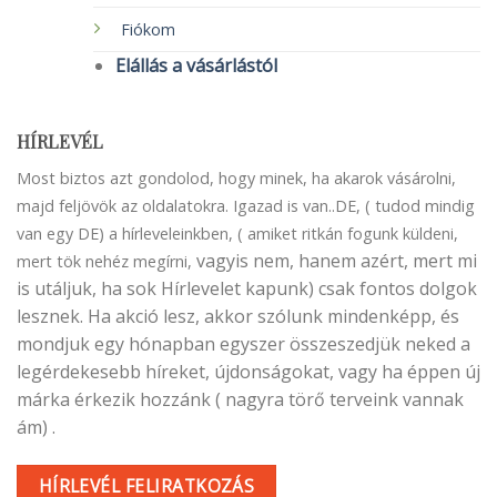
Fiókom
Elállás a vásárlástól
HÍRLEVÉL
Most biztos azt gondolod, hogy minek, ha akarok vásárolni,
majd feljövök az oldalatokra. Igazad is van..DE, ( tudod mindig
van egy DE) a hírleveleinkben, ( amiket ritkán fogunk küldeni,
vagyis nem, hanem azért, mert mi
mert tök nehéz megírni,
is utáljuk, ha sok Hírlevelet kapunk) csak fontos dolgok
lesznek. Ha akció lesz, akkor szólunk mindenképp, és
mondjuk egy hónapban egyszer összeszedjük neked a
legérdekesebb híreket, újdonságokat, vagy ha éppen új
márka érkezik hozzánk ( nagyra törő terveink vannak
ám) .
HÍRLEVÉL FELIRATKOZÁS