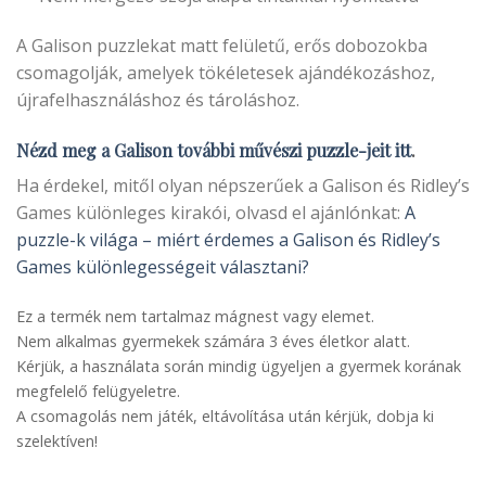
A Galison puzzlekat matt felületű, erős dobozokba
csomagolják, amelyek tökéletesek ajándékozáshoz,
újrafelhasználáshoz és tároláshoz.
Nézd meg a Galison további
művészi
puzzle-jeit itt
.
Ha érdekel, mitől olyan népszerűek a Galison és Ridley’s
Games különleges kirakói, olvasd el ajánlónkat:
A
puzzle-k világa – miért érdemes a Galison és Ridley’s
Games különlegességeit választani?
Ez a termék nem tartalmaz mágnest vagy elemet.
Nem alkalmas gyermekek számára 3 éves életkor alatt.
Kérjük, a használata során mindig ügyeljen a gyermek korának
megfelelő felügyeletre.
A csomagolás nem játék, eltávolítása után kérjük, dobja ki
szelektíven!