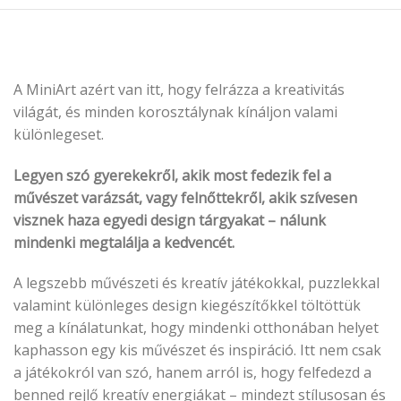
A MiniArt azért van itt, hogy felrázza a kreativitás
világát, és minden korosztálynak kínáljon valami
különlegeset.
Legyen szó gyerekekről, akik most fedezik fel a
művészet varázsát, vagy felnőttekről, akik szívesen
visznek haza egyedi design tárgyakat – nálunk
mindenki megtalálja a kedvencét.
A legszebb művészeti és kreatív játékokkal, puzzlekkal
valamint különleges design kiegészítőkkel töltöttük
meg a kínálatunkat, hogy mindenki otthonában helyet
kaphasson egy kis művészet és inspiráció. Itt nem csak
a játékokról van szó, hanem arról is, hogy felfedezd a
benned rejlő kreatív energiákat – mindezt stílusosan és