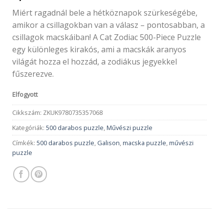
Miért ragadnál bele a hétköznapok szürkeségébe,
amikor a csillagokban van a válasz – pontosabban, a
csillagok macskáiban! A Cat Zodiac 500-Piece Puzzle
egy különleges kirakós, ami a macskák aranyos
világát hozza el hozzád, a zodiákus jegyekkel
fűszerezve.
Elfogyott
Cikkszám:
ZKUK9780735357068
Kategóriák:
500 darabos puzzle
,
Művészi puzzle
Címkék:
500 darabos puzzle
,
Galison
,
macska puzzle
,
művészi
puzzle