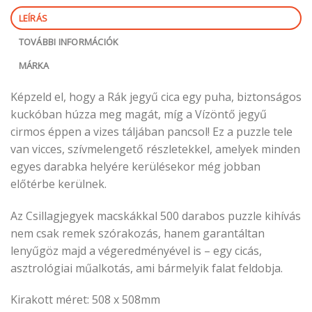
LEÍRÁS
TOVÁBBI INFORMÁCIÓK
MÁRKA
Képzeld el, hogy a Rák jegyű cica egy puha, biztonságos
kuckóban húzza meg magát, míg a Vízöntő jegyű
cirmos éppen a vizes táljában pancsol! Ez a puzzle tele
van vicces, szívmelengető részletekkel, amelyek minden
egyes darabka helyére kerülésekor még jobban
előtérbe kerülnek.
Az Csillagjegyek macskákkal 500 darabos puzzle kihívás
nem csak remek szórakozás, hanem garantáltan
lenyűgöz majd a végeredményével is – egy cicás,
asztrológiai műalkotás, ami bármelyik falat feldobja.
Kirakott méret: 508 x 508mm