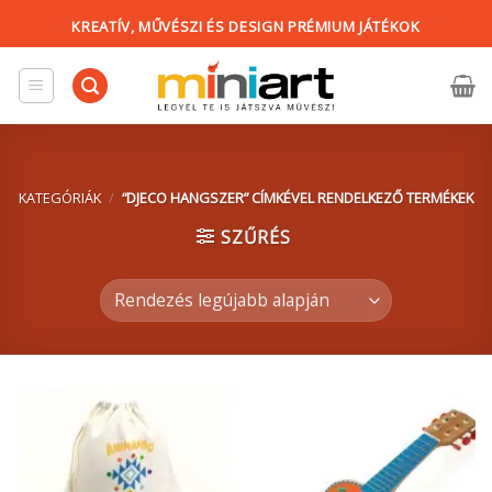
Skip
KREATÍV, MŰVÉSZI ÉS DESIGN PRÉMIUM JÁTÉKOK
to
content
KATEGÓRIÁK
/
“DJECO HANGSZER” CÍMKÉVEL RENDELKEZŐ TERMÉKEK
SZŰRÉS