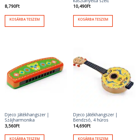
kasztanyetta szett
8,790
Ft
10,490
Ft
KOSÁRBA TESZEM
KOSÁRBA TESZEM
Djeco Játékhangszer |
Djeco Játékhangszer |
Szájharmonika
Bendzsó, 4 húros
3,560
Ft
14,690
Ft
KOSÁRBA TESZEM
KOSÁRBA TESZEM