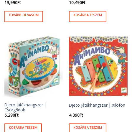
13,990
Ft
10,490
Ft
TOVÁBB OLVASOM
KOSÁRBA TESZEM
Djeco Játékhangszer |
Djeco Játékhangszer | Xilofon
Csörgődob
6,290
Ft
4,390
Ft
KOSÁRBA TESZEM
KOSÁRBA TESZEM