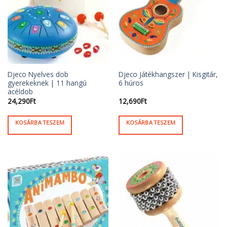
Djeco Nyelves dob
Djeco Játékhangszer | Kisgitár,
gyerekeknek | 11 hangú
6 húros
acéldob
24,290
Ft
12,690
Ft
KOSÁRBA TESZEM
KOSÁRBA TESZEM