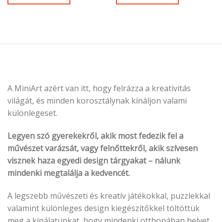
A MiniArt azért van itt, hogy felrázza a kreativitás
világát, és minden korosztálynak kínáljon valami
különlegeset.
Legyen szó gyerekekről, akik most fedezik fel a
művészet varázsát, vagy felnőttekről, akik szívesen
visznek haza egyedi design tárgyakat – nálunk
mindenki megtalálja a kedvencét.
A legszebb művészeti és kreatív játékokkal, puzzlekkal
valamint különleges design kiegészítőkkel töltöttük
meg a kínálatunkat, hogy mindenki otthonában helyet