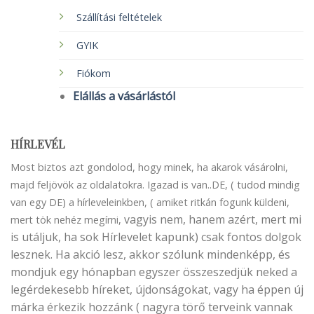
Szállítási feltételek
GYIK
Fiókom
Elállás a vásárlástól
HÍRLEVÉL
Most biztos azt gondolod, hogy minek, ha akarok vásárolni,
majd feljövök az oldalatokra. Igazad is van..DE, ( tudod mindig
van egy DE) a hírleveleinkben, ( amiket ritkán fogunk küldeni,
vagyis nem, hanem azért, mert mi
mert tök nehéz megírni,
is utáljuk, ha sok Hírlevelet kapunk) csak fontos dolgok
lesznek. Ha akció lesz, akkor szólunk mindenképp, és
mondjuk egy hónapban egyszer összeszedjük neked a
legérdekesebb híreket, újdonságokat, vagy ha éppen új
márka érkezik hozzánk ( nagyra törő terveink vannak