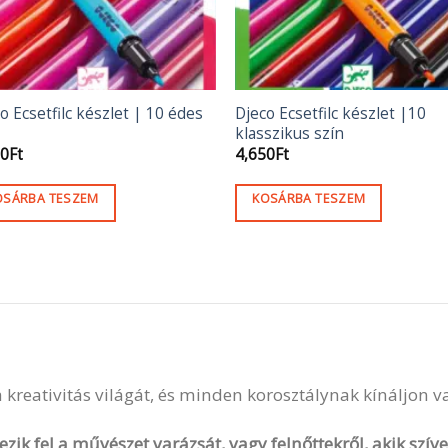
o Ecsetfilc készlet | 10 édes
Djeco Ecsetfilc készlet |10
klasszikus szín
50
Ft
4,650
Ft
OSÁRBA TESZEM
KOSÁRBA TESZEM
 a kreativitás világát, és minden korosztálynak kínáljon 
zik fel a művészet varázsát, vagy felnőttekről, akik szí