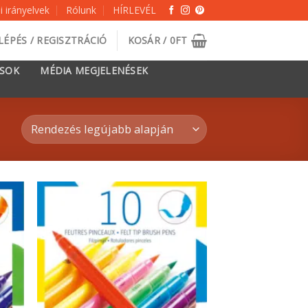
 irányelvek
Rólunk
HÍRLEVÉL
LÉPÉS / REGISZTRÁCIÓ
KOSÁR /
0
FT
ÁSOK
MÉDIA MEGJELENÉSEK