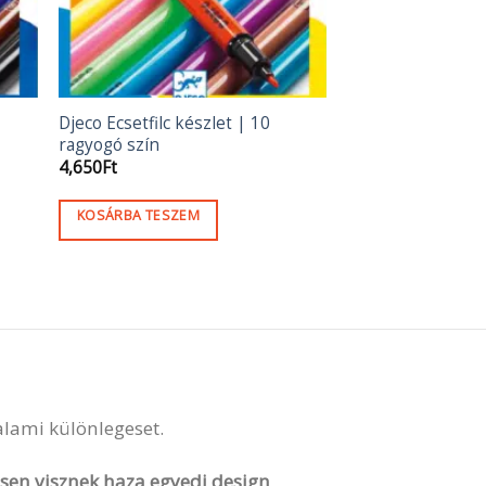
Djeco Ecsetfilc készlet | 10
ragyogó szín
4,650
Ft
KOSÁRBA TESZEM
valami különlegeset.
vesen visznek haza egyedi design