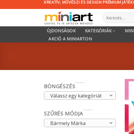
KREATÍV, MŰVÉSZI ÉS DESIGN PRÉMIUM JÁTÉ
Skip
to
Keresés
content
a
következőre:
ÚJDONSÁGOK
KATEGÓRIÁK
MIN
AKCIÓ A MINIARTON
BÖNGÉSZÉS
Válassz egy kategóriát
SZŰRÉS MÓDJA
Bármely Márka