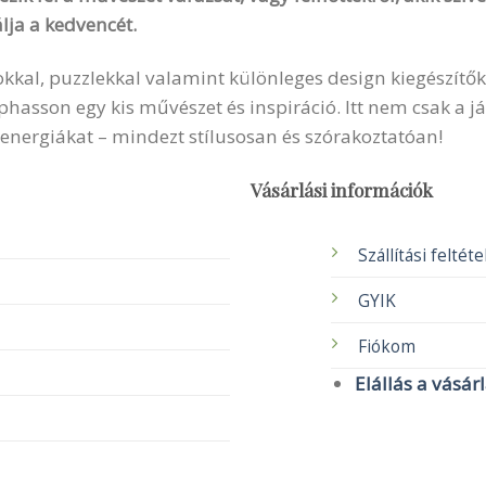
lja a kedvencét.
okkal, puzzlekkal valamint különleges design kiegészítők
sson egy kis művészet és inspiráció. Itt nem csak a ját
 energiákat – mindezt stílusosan és szórakoztatóan!
Vásárlási információk
Szállítási feltét
GYIK
Fiókom
Elállás a vásár