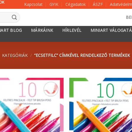
KOK
Kapcsolat
GYIK
Cégadatok
ÁSZF
Adatvédelmi
BE
IART BLOG
MÁRKÁINK
HÍRLEVÉL
MINIART VÁLOGAT
KATEGÓRIÁK
/
“ECSETFILC” CÍMKÉVEL RENDELKEZŐ TERMÉKEK