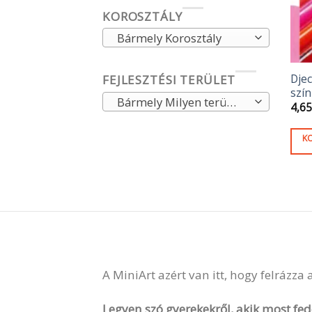
KOROSZTÁLY
Bármely Korosztály
Djec
FEJLESZTÉSI TERÜLET
szín
Bármely Milyen területet fejleszt
4,6
K
A MiniArt azért van itt, hogy felrázza
Legyen szó gyerekekről, akik most fede