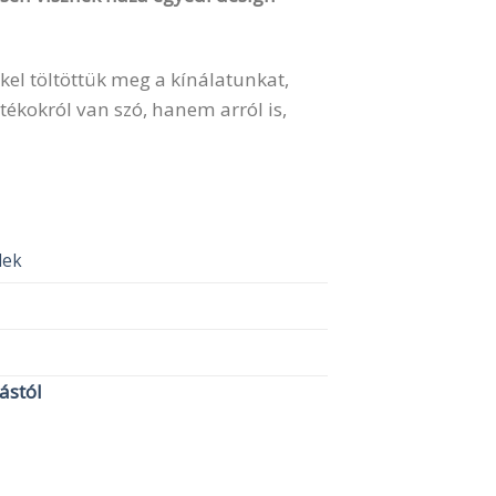
kel töltöttük meg a kínálatunkat,
ékokról van szó, hanem arról is,
elek
lástól