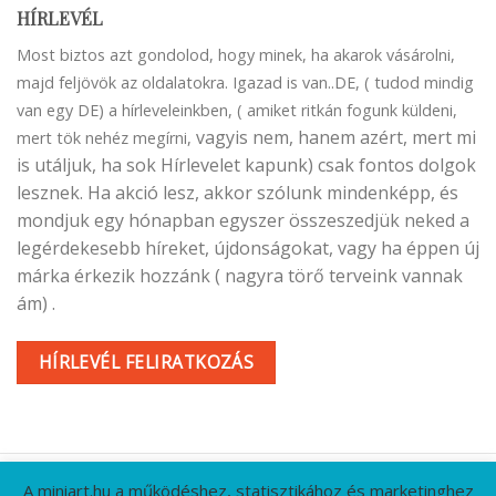
HÍRLEVÉL
Most biztos azt gondolod, hogy minek, ha akarok vásárolni,
majd feljövök az oldalatokra. Igazad is van..DE, ( tudod mindig
van egy DE) a hírleveleinkben, ( amiket ritkán fogunk küldeni,
vagyis nem, hanem azért, mert mi
mert tök nehéz megírni,
is utáljuk, ha sok Hírlevelet kapunk) csak fontos dolgok
lesznek. Ha akció lesz, akkor szólunk mindenképp, és
mondjuk egy hónapban egyszer összeszedjük neked a
legérdekesebb híreket, újdonságokat, vagy ha éppen új
márka érkezik hozzánk ( nagyra törő terveink vannak
ám) .
HÍRLEVÉL FELIRATKOZÁS
A miniart.hu a működéshez, statisztikához és marketinghez