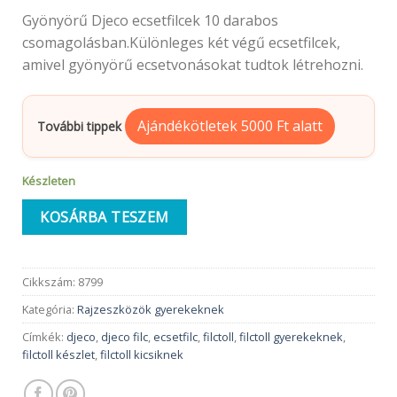
Gyönyörű Djeco ecsetfilcek 10 darabos
csomagolásban.Különleges két végű ecsetfilcek,
amivel gyönyörű ecsetvonásokat tudtok létrehozni.
Ajándékötletek 5000 Ft alatt
További tippek
Készleten
KOSÁRBA TESZEM
Cikkszám:
8799
Kategória:
Rajzeszközök gyerekeknek
Címkék:
djeco
,
djeco filc
,
ecsetfilc
,
filctoll
,
filctoll gyerekeknek
,
filctoll készlet
,
filctoll kicsiknek