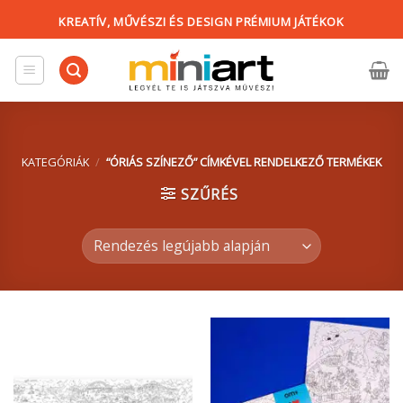
Skip
KREATÍV, MŰVÉSZI ÉS DESIGN PRÉMIUM JÁTÉKOK
to
content
KATEGÓRIÁK
/
“ÓRIÁS SZÍNEZŐ” CÍMKÉVEL RENDELKEZŐ TERMÉKEK
SZŰRÉS