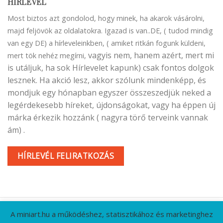
HÍRLEVÉL
Most biztos azt gondolod, hogy minek, ha akarok vásárolni,
majd feljövök az oldalatokra. Igazad is van..DE, ( tudod mindig
van egy DE) a hírleveleinkben, ( amiket ritkán fogunk küldeni,
vagyis nem, hanem azért, mert mi
mert tök nehéz megírni,
is utáljuk, ha sok Hírlevelet kapunk) csak fontos dolgok
lesznek. Ha akció lesz, akkor szólunk mindenképp, és
mondjuk egy hónapban egyszer összeszedjük neked a
legérdekesebb híreket, újdonságokat, vagy ha éppen új
márka érkezik hozzánk ( nagyra törő terveink vannak
ám) .
HÍRLEVÉL FELIRATKOZÁS
A miniart.hu a működéshez, statisztikához és marketinghez