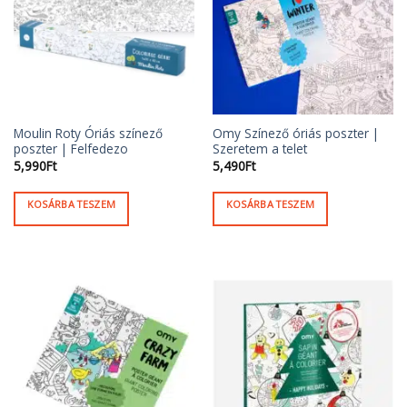
Moulin Roty Óriás színező
Omy Színező óriás poszter |
poszter | Felfedezo
Szeretem a telet
5,990
Ft
5,490
Ft
KOSÁRBA TESZEM
KOSÁRBA TESZEM