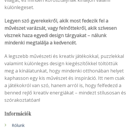
világát, és minden korosztálynak kínáljon valami
különlegeset.
Legyen szó gyerekekről, akik most fedezik fel a
művészet varázsát, vagy felnőttekről, akik szívesen
visznek haza egyedi design tárgyakat – nálunk
mindenki megtalálja a kedvencét.
A legszebb művészeti és kreatív játékokkal, puzzlekkal
valamint különleges design kiegészítőkkel töltöttük
meg a kínálatunkat, hogy mindenki otthonában helyet
kaphasson egy kis művészet és inspiráció. Itt nem csak
a játékokról van szó, hanem arról is, hogy felfedezd a
benned rejlő kreatív energiákat – mindezt stílusosan és
szórakoztatóan!
Információk
Rólunk