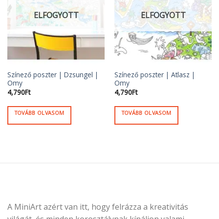
ELFOGYOTT
ELFOGYOTT
Színező poszter | Dzsungel |
Színező poszter | Atlasz |
Omy
Omy
4,790
Ft
4,790
Ft
TOVÁBB OLVASOM
TOVÁBB OLVASOM
A MiniArt azért van itt, hogy felrázza a kreativitás