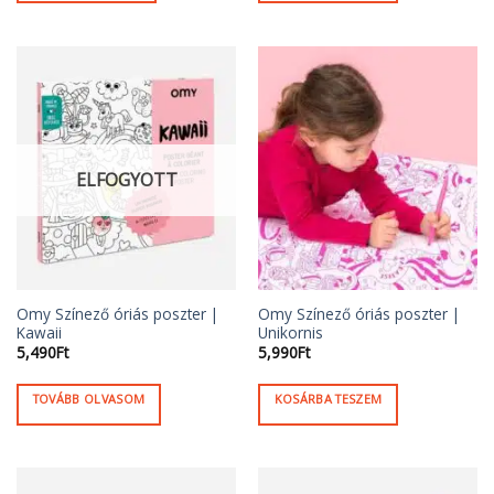
ELFOGYOTT
Omy Színező óriás poszter |
Omy Színező óriás poszter |
Kawaii
Unikornis
5,490
Ft
5,990
Ft
TOVÁBB OLVASOM
KOSÁRBA TESZEM