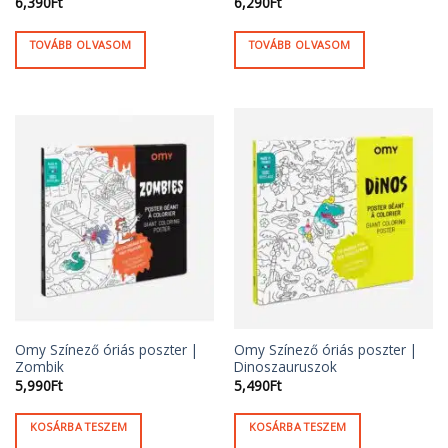
6,390
Ft
6,290
Ft
TOVÁBB OLVASOM
TOVÁBB OLVASOM
Omy Színező óriás poszter |
Omy Színező óriás poszter |
Zombik
Dinoszauruszok
5,990
Ft
5,490
Ft
KOSÁRBA TESZEM
KOSÁRBA TESZEM