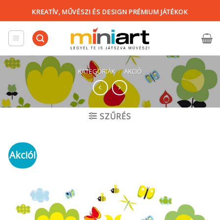
Skip
KREATÍV, MŰVÉSZI ÉS DESIGN PRÉMIUM JÁTÉKOK
to
content
KATEGÓRIÁK
/
AKCIÓ
SZŰRÉS
Akció!