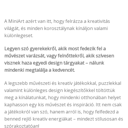
A MiniArt azért van itt, hogy felrázza a kreativitás
világát, és minden korosztálynak kínáljon valami
különlegeset.
Legyen szó gyerekekről, akik most fedezik fel a
művészet varázsát, vagy felnőttekről, akik szívesen
visznek haza egyedi design tárgyakat – nálunk
mindenki megtalálja a kedvencét.
A legszebb művészeti és kreatív játékokkal, puzzlekkal
valamint különleges design kiegészítőkkel töltöttük
meg a kínálatunkat, hogy mindenki otthonában helyet
kaphasson egy kis művészet és inspiráció. Itt nem csak
a játékokról van szó, hanem arról is, hogy felfedezd a
benned rejlő kreatív energiákat – mindezt stílusosan és
szórakoztatóan!