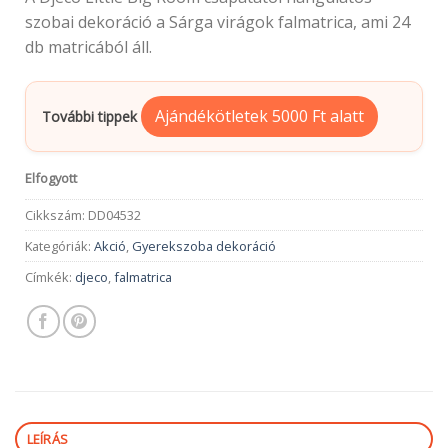
was:
is:
szobai dekoráció a Sárga virágok falmatrica, ami 24
1,490Ft.
1,290Ft.
db matricából áll.
Ajándékötletek 5000 Ft alatt
További tippek
Elfogyott
Cikkszám:
DD04532
Kategóriák:
Akció
,
Gyerekszoba dekoráció
Címkék:
djeco
,
falmatrica
LEÍRÁS