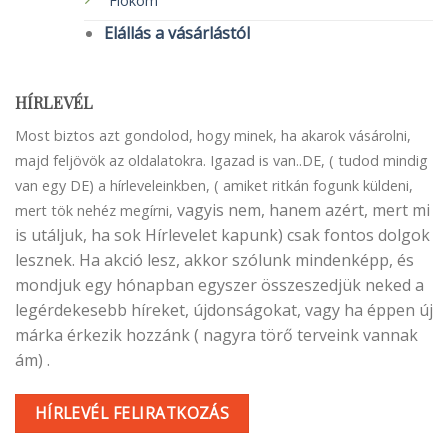
Fiókom
Elállás a vásárlástól
HÍRLEVÉL
Most biztos azt gondolod, hogy minek, ha akarok vásárolni,
majd feljövök az oldalatokra. Igazad is van..DE, ( tudod mindig
van egy DE) a hírleveleinkben, ( amiket ritkán fogunk küldeni,
vagyis nem, hanem azért, mert mi
mert tök nehéz megírni,
is utáljuk, ha sok Hírlevelet kapunk) csak fontos dolgok
lesznek. Ha akció lesz, akkor szólunk mindenképp, és
mondjuk egy hónapban egyszer összeszedjük neked a
legérdekesebb híreket, újdonságokat, vagy ha éppen új
márka érkezik hozzánk ( nagyra törő terveink vannak
ám) .
HÍRLEVÉL FELIRATKOZÁS