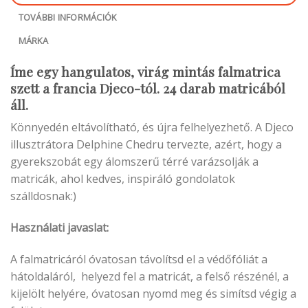
TOVÁBBI INFORMÁCIÓK
MÁRKA
Íme egy hangulatos, virág mintás falmatrica
szett a francia Djeco-tól. 24 darab matricából
áll.
Könnyedén eltávolítható, és újra felhelyezhető. A Djeco
illusztrátora Delphine Chedru tervezte, azért, hogy a
gyerekszobát egy álomszerű térré varázsolják a
matricák, ahol kedves, inspiráló gondolatok
szálldosnak:)
Használati javaslat:
A falmatricáról óvatosan távolítsd el a védőfóliát a
hátoldaláról, helyezd fel a matricát, a felső részénél, a
kijelölt helyére, óvatosan nyomd meg és simítsd végig a