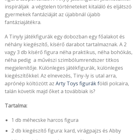
inspiráljak a végtelen történeteket kitaláló és eljátszó
gyermekek fantáziáját az újabbnál újabb
fantáziajátékra.
A Tinyly játékfigurák egy dobozban egy főalakot és
néhány kiegészítő, kísérő darabot tartalmaznak. A 2
vagy 3 db kísérő figura néha praktikus, néha bohókás,
néha pedig a művészi szimbólumrendszer titkos
megjelenítője. Különleges játékfigurák, különleges
kiegészítőkkel. Az elnevezés, Tiny-ly is utal arra,
aprónép költözött az
Arty Toys figurák f
öldi polcaira,
talán követik majd őket a továbbiak is?
Tartalma:
1 db méhecske harcos figura
2 db kiegészítő figura: kard, virágpajzs és Abby