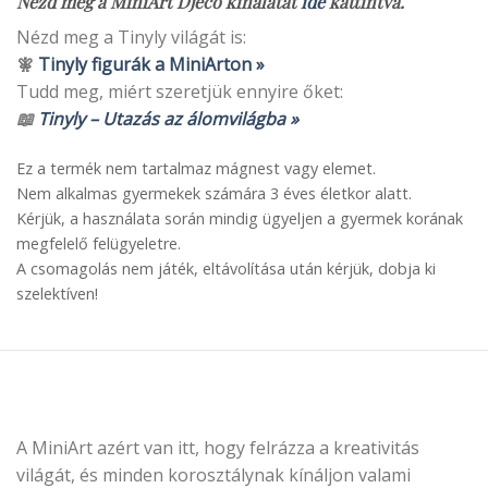
Nézd meg a MiniArt Djeco kínálatát
ide
kattintva.
Nézd meg a Tinyly világát is:
🧚
Tinyly figurák a MiniArton »
Tudd meg, miért szeretjük ennyire őket:
📖
Tinyly – Utazás az álomvilágba »
Ez a termék nem tartalmaz mágnest vagy elemet.
Nem alkalmas gyermekek számára 3 éves életkor alatt.
Kérjük, a használata során mindig ügyeljen a gyermek korának
megfelelő felügyeletre.
A csomagolás nem játék, eltávolítása után kérjük, dobja ki
szelektíven!
A MiniArt azért van itt, hogy felrázza a kreativitás
világát, és minden korosztálynak kínáljon valami