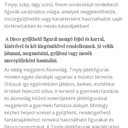
Tinyly: szép, lágy színű, finom vonásokkal rendelkező
figurák varázslatos világa, amelyek megjeleníthetők,
összegyűjthetők vagy karakterként használhatók saját
történetükben és mesés kalandjaikban!
A Djeco gyűjthető figurái mozgó fejjel és karral,
kísérővel és két kiegészítővel rendelkeznek. Jó velük
játszani, megmutatni, gyűjteni vagy mesék
szereplőjeként használni.
Az eddig megjelent Álomvilág, Tinyly játékfigurák
minden egyes darabját ugyanaz a művész tervezte.
Stílusuk így egyöntetűen játékos, kedves, esztétikai
érzéket fejlesztő stílus. A tervező a gyermeki fantázia
és álomvilág kitűnő ismerőjeként játékfiguráival
megjeleníti a gyermeki fantázia alakjait. Mintegy
kézhez helyezi ezeket a gyűjthető, rendezgethető
fantáziajátékhoz remekül használható figurákat és
figura csoportokat. A Tinyly játékfigurák jelenlétükkel