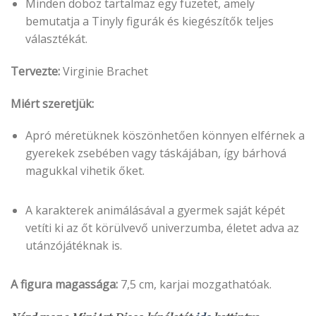
Minden doboz tartalmaz egy füzetet, amely
bemutatja a Tinyly figurák és kiegészítők teljes
választékát.
Tervezte:
Virginie Brachet
Miért szeretjük:
Apró méretüknek köszönhetően könnyen elférnek a
gyerekek zsebében vagy táskájában, így bárhová
magukkal vihetik őket.
A karakterek animálásával a gyermek saját képét
vetíti ki az őt körülvevő univerzumba, életet adva az
utánzójátéknak is.
A figura magassága:
7,5 cm, karjai mozgathatóak.