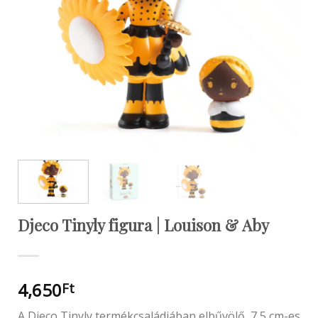
Djeco Tinyly figura | Louison & Aby
4,650
Ft
A Djeco Tinyly termékcsaládjában elbűvölő, 7,5 cm-es