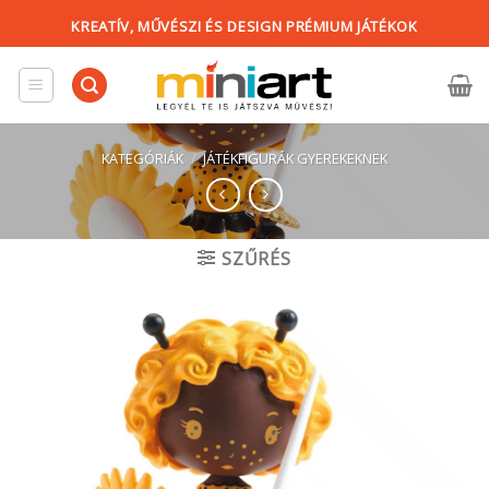
Skip
KREATÍV, MŰVÉSZI ÉS DESIGN PRÉMIUM JÁTÉKOK
to
content
KATEGÓRIÁK
/
JÁTÉKFIGURÁK GYEREKEKNEK
SZŰRÉS