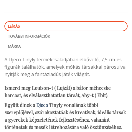
LEÍRÁS
TOVÁBBI INFORMÁCIÓK
MÁRKA
A Djeco Tinyly termékcsaládjában elbűvölő, 7,5 cm-es
figurák találhatók, amelyek mókás társakkal párosulva
nyitják meg a fantáziadús játék világát.
Ismerd meg Louison-t ( Lujzát) a bátor méhecske
harcost, és elválaszthatatlan társát, Aby-t ( Ebit).
Együtt élnek a
Djeco
Tinyly vonalának többi
szereplőjével, szórakoztatóak és kreatívak, ideális társak
a gyerekek képzeletének fejlesztéséhez, valamint
történetek és mesék létrehozására való ösztönzéséhez.