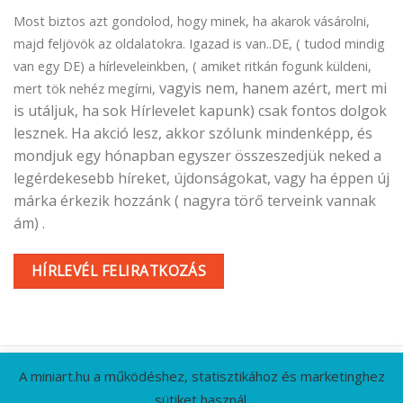
Most biztos azt gondolod, hogy minek, ha akarok vásárolni,
majd feljövök az oldalatokra. Igazad is van..DE, ( tudod mindig
van egy DE) a hírleveleinkben, ( amiket ritkán fogunk küldeni,
vagyis nem, hanem azért, mert mi
mert tök nehéz megírni,
is utáljuk, ha sok Hírlevelet kapunk) csak fontos dolgok
lesznek. Ha akció lesz, akkor szólunk mindenképp, és
mondjuk egy hónapban egyszer összeszedjük neked a
legérdekesebb híreket, újdonságokat, vagy ha éppen új
márka érkezik hozzánk ( nagyra törő terveink vannak
ám) .
HÍRLEVÉL FELIRATKOZÁS
A miniart.hu a működéshez, statisztikához és marketinghez
sütiket használ.