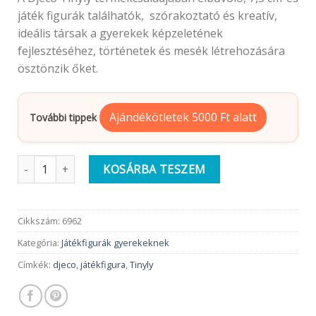
játék figurák találhatók, szórakoztató és kreatív,
ideális társak a gyerekek képzeletének
fejlesztéséhez, történetek és mesék létrehozására
ösztönzik őket.
Ajándékötletek 5000 Ft alatt
További tippek
Djeco Tinyly figura | Louison & Aby mennyiség
KOSÁRBA TESZEM
Cikkszám:
6962
Kategória:
Játékfigurák gyerekeknek
Címkék:
djeco
,
játékfigura
,
Tinyly