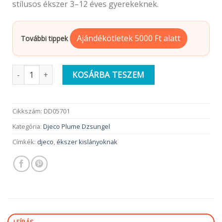
stílusos ékszer 3–12 éves gyerekeknek.
Ajándékötletek 5000 Ft alatt
További tippek
Djeco Plume | Dzsungel - Karkötő | Jemma mennyiség
KOSÁRBA TESZEM
Cikkszám:
DD05701
Kategória:
Djeco Plume Dzsungel
Címkék:
djeco
,
ékszer kislányoknak
LEÍRÁS