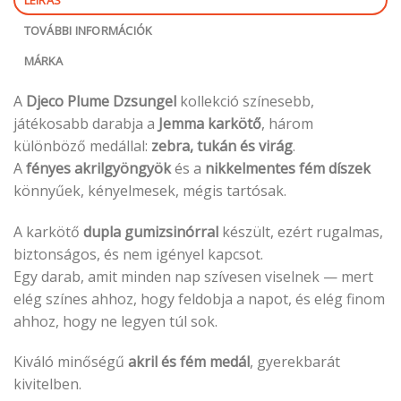
TOVÁBBI INFORMÁCIÓK
MÁRKA
A
Djeco Plume Dzsungel
kollekció színesebb,
játékosabb darabja a
Jemma karkötő
, három
különböző medállal:
zebra, tukán és virág
.
A
fényes akrilgyöngyök
és a
nikkelmentes fém díszek
könnyűek, kényelmesek, mégis tartósak.
A karkötő
dupla gumizsinórral
készült, ezért rugalmas,
biztonságos, és nem igényel kapcsot.
Egy darab, amit minden nap szívesen viselnek — mert
elég színes ahhoz, hogy feldobja a napot, és elég finom
ahhoz, hogy ne legyen túl sok.
Kiváló minőségű
akril és fém medál
, gyerekbarát
kivitelben.