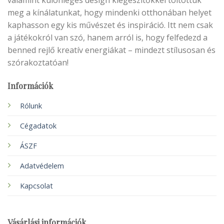
valamint különleges design kiegészítőkkel töltöttük
meg a kínálatunkat, hogy mindenki otthonában helyet
kaphasson egy kis művészet és inspiráció. Itt nem csak
a játékokról van szó, hanem arról is, hogy felfedezd a
benned rejlő kreatív energiákat – mindezt stílusosan és
szórakoztatóan!
Információk
Rólunk
Cégadatok
ÁSZF
Adatvédelem
Kapcsolat
Vásárlási információk