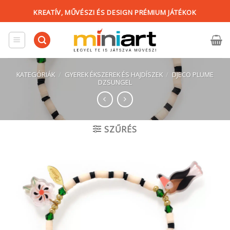
Skip
KREATÍV, MŰVÉSZI ÉS DESIGN PRÉMIUM JÁTÉKOK
to
content
KATEGÓRIÁK
/
GYEREK ÉKSZEREK ÉS HAJDÍSZEK
/
DJECO PLUME
DZSUNGEL
SZŰRÉS