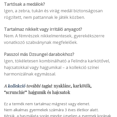
Tartósak a medálok?
Igen, a zebra, tukán és virág medál biztonságosan
rögzített, nem pattannak le játék közben.
Tartalmaz nikkelt vagy irritáló anyagot?
Nem. A fémrészek nikkelmentesek, gyerekékszerre
vonatkozó szabványnak megfelelőek.
Passzol más Dzsungel darabokhoz?
Igen, tökéletesen kombinálható a Felindra karkötővel,
hajcsatokkal vagy hajgumikal – a kollekció színei
harmonizálnak egymással.
A
kollekció
további tagjai
: nyaklánc, karkötők,
“scrunchie” hajgumik és hajcsatok
Ez a termék nem tartalmaz mágnest vagy elemet.
Nem alkalmas gyermekek számára 3 éves életkor alatt.
Kérjük, a használata során mindig ügyeljen a gyermek korának