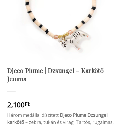
Djeco Plume | Dzsungel – Karkötő |
Jemma
2,100
Ft
Három medállal díszített
Djeco Plume Dzsungel
karkötő
– zebra, tukán és virág. Tartós, rugalmas,