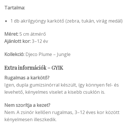
Tartalma:
1 db akrilgyöngy karkötő (zebra, tukán, virág medál)
Méret:
5 cm átmérő
Ajánlott kor:
3–12 év
Kollekció:
Djeco Plume – Jungle
Extra információk – GYIK
Rugalmas a karkötő?
Igen, dupla gumizsinórral készült, így könnyen fel- és
levehető, kényelmes viselet a kisebb csuklón is.
Nem szorítja a kezet?
Nem. A zsinór kellően rugalmas, 3–12 éves kor között
kényelmesen illeszkedik.