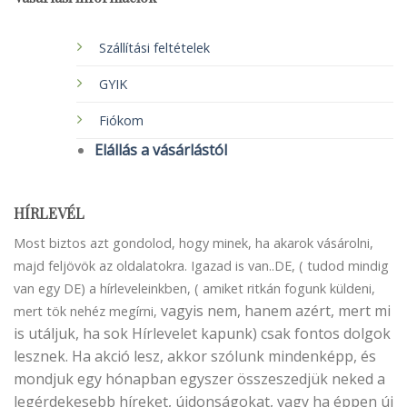
Szállítási feltételek
GYIK
Fiókom
Elállás a vásárlástól
HÍRLEVÉL
Most biztos azt gondolod, hogy minek, ha akarok vásárolni,
majd feljövök az oldalatokra. Igazad is van..DE, ( tudod mindig
van egy DE) a hírleveleinkben, ( amiket ritkán fogunk küldeni,
vagyis nem, hanem azért, mert mi
mert tök nehéz megírni,
is utáljuk, ha sok Hírlevelet kapunk) csak fontos dolgok
lesznek. Ha akció lesz, akkor szólunk mindenképp, és
mondjuk egy hónapban egyszer összeszedjük neked a
legérdekesebb híreket, újdonságokat, vagy ha éppen új